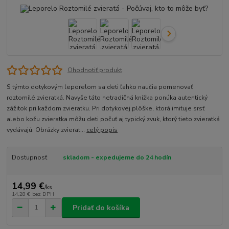
Ohodnotiť produkt
S týmto dotykovým leporelom sa deti ľahko naučia pomenovať
roztomilé zvieratká. Navyše táto netradičná knižka ponúka autentický
zážitok pri každom zvieratku. Pri dotykovej plôške, ktorá imituje srsť
alebo kožu zvieratka môžu deti počuť aj typický zvuk, ktorý tieto zvieratká
vydávajú. Obrázky zvierat...
celý popis
Dostupnosť
skladom - expedujeme do 24 hodín
14,99 €
/
ks
14,28 €
bez DPH
Pridať do košíka