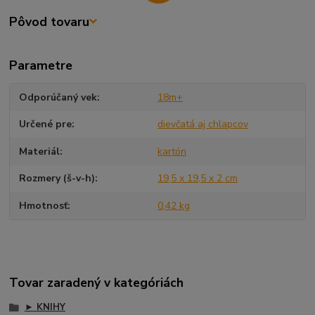
Pôvod tovaru
Parametre
Odporúčaný vek
18m+
Určené pre
dievčatá aj chlapcov
Materiál
kartón
Rozmery (š-v-h)
19,5 x 19,5 x 2 cm
Hmotnosť
0,42 kg
Tovar zaradený v kategóriách
► KNIHY