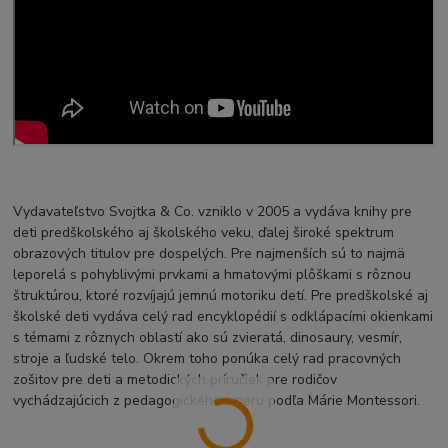
Vydavateľstvo Svojtka & Co. vzniklo v 2005 a vydáva knihy pre
deti predškolského aj školského veku, ďalej široké spektrum
obrazových titulov pre dospelých. Pre najmenších sú to najmä
leporelá s pohyblivými prvkami a hmatovými plôškami s rôznou
štruktúrou, ktoré rozvíjajú jemnú motoriku detí. Pre predškolské aj
školské deti vydáva celý rad encyklopédií s odklápacími okienkami
s témami z rôznych oblastí ako sú zvieratá, dinosaury, vesmír,
stroje a ľudské telo. Okrem toho ponúka celý rad pracovných
zošitov pre deti a metodických príručiek pre rodičov
vychádzajúcich z pedagogického smeru podľa Márie Montessori.