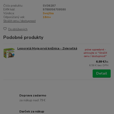
Číslo produktu:
SV36287
EAN kód:
9788056709580
Výrobca:
Svojtka
Odporúčaný vek:
18m+
Strážiť cenu / dostupnosť
Do obľúbených
Podobné produkty
Leporelá Moja prvá knižnica - Zvieratká
práve vypredané -
aktivujte si "Strážiť
cenu / dostupnosť"
6,89 €
/
ks
6,56 €
bez DPH
Detail
Doprava zadarmo
za nákup nad 79 €
Darček za nákup