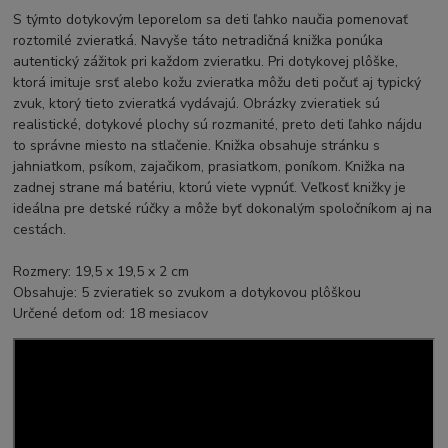
S týmto dotykovým leporelom sa deti ľahko naučia pomenovať
roztomilé zvieratká. Navyše táto netradičná knižka ponúka
autentický zážitok pri každom zvieratku. Pri dotykovej plôške,
ktorá imituje srsť alebo kožu zvieratka môžu deti počuť aj typický
zvuk, ktorý tieto zvieratká vydávajú. Obrázky zvieratiek sú
realistické, dotykové plochy sú rozmanité, preto deti ľahko nájdu
to správne miesto na stlačenie. Knižka obsahuje stránku s
jahniatkom, psíkom, zajačikom, prasiatkom, poníkom. Knižka na
zadnej strane má batériu, ktorú viete vypnúť. Veľkosť knižky je
ideálna pre detské rúčky a môže byť dokonalým spoločníkom aj na
cestách.
Rozmery: 19,5 x 19,5 x 2 cm
Obsahuje: 5 zvieratiek so zvukom a dotykovou plôškou
Určené deťom od: 18 mesiacov