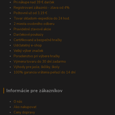
Pri nákupe nad 39 € darček
Registrovaní zákazníci - zľava od 4%
Poštovné už od 3,19 €
Tovar skladom-expedícia do 24 hod.
2 miesta osobného odberu
Pravidelné zľavové akcie
Darčekové poukazy
Certifikované a bezpečné hračky
Udržateľný e-shop
Veľký výber značiek
Poradenstvo pri výbere hračky
Výmena tovaru do 30 dní zadarmo
Výhody pre jasle, škôlky, školy
100% garancia vrátenia peňazí do 14 dní
Informácie pre zákazníkov
O nás
Ako nakupovať
Ceny dopravy