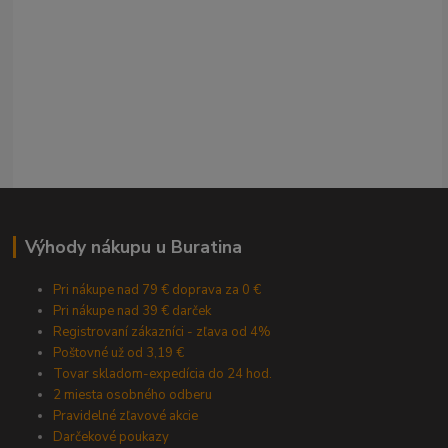
Výhody nákupu u Buratina
Pri nákupe nad 79 € doprava za 0 €
Pri nákupe nad 39 € darček
Registrovaní zákazníci - zľava od 4%
Poštovné už od 3,19 €
Tovar skladom-expedícia do 24 hod.
2 miesta osobného odberu
Pravidelné zľavové akcie
Darčekové poukazy