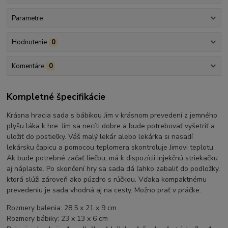
Parametre
Hodnotenie
0
Komentáre
0
Kompletné špecifikácie
Krásna hracia sada s bábikou Jim v krásnom prevedení z jemného
plyšu láka k hre. Jim sa necíti dobre a bude potrebovať vyšetriť a
uložiť do postieľky. Váš malý lekár alebo lekárka si nasadí
lekársku čapicu a pomocou teplomera skontroluje Jimovi teplotu.
Ak bude potrebné začať liečbu, má k dispozícii injekčnú striekačku
aj náplaste. Po skončení hry sa sada dá ľahko zabaliť do podložky,
ktorá slúži zároveň ako púzdro s rúčkou. Vďaka kompaktnému
prevedeniu je sada vhodná aj na cesty. Možno prať v práčke.
Rozmery balenia: 28,5 x 21 x 9 cm
Rozmery bábiky: 23 x 13 x 6 cm