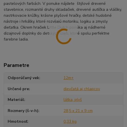
pastelových farbách. V ponuke nájdete štýlové drevené
stavebnice, rozmanité druhy skladačiek, drevené autíčka a vláčiky,
nastrkovacie krúžky, krásne plyšové hračky, detské hudobné
nástroje i hrkálky, ktoré rozvíjajú motoriku, logiku a zmysly
dieťatka. Okrem hračiek Little Dutch ponúka aj nádherné
dizajnové doplnky do detských izieb, ktoré spolu perfektne
farebne ladia.
Parametre
Odporúčaný vek
12m+
Určené pre
dievčatá aj chlapcov
Materiál
látka, plyš
Rozmery (š-v-h)
28,5 x 21 x 9 cm
Hmotnosť
0,33 kg