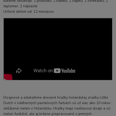
Balenie obsahuje: 1 podložku, 1 bábiku, 1 čiapku, 1 striekačku, 1
teplomer, 2 náplaste
Určené deťom od: 12 mesiacov
Dizajnové a edukatívne drevené hračky holandskej značky Little
Dutch v nádherných pastelových farbách sú už viac ako 10 rokov
obľúbené nielen v Holandsku. Hračky majú nadčasový dizajn a sú
nielen funkčné, ale aj krásne prepracované v jemných