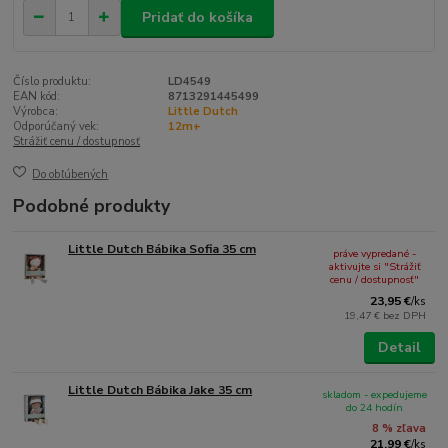
Pridať do košíka
Číslo produktu:
LD4549
EAN kód:
8713291445499
Výrobca:
Little Dutch
Odporúčaný vek:
12m+
Strážiť cenu / dostupnosť
Do obľúbených
Podobné produkty
Little Dutch Bábika Sofia 35 cm
práve vypredané -
aktivujte si "Strážiť
cenu / dostupnosť"
23,95 €
/
ks
19,47 €
bez DPH
Detail
Little Dutch Bábika Jake 35 cm
skladom - expedujeme
do 24 hodín
8 % zľava
21,99 €
/
ks