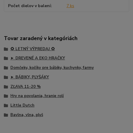
Počet dielov v balení
7 ks
Tovar zaradený v kategóriách
🌻 LETNÝ VÝPREDAJ 🌻
► DREVENÉ A EKO HRAČKY
Domčeky, kočíky pre bábiky, kuchynky, farmy
► BÁBIKY, PLYŠÁKY
ZĽAVA 11-20 %
Hry na povolania, hranie rolí
Little Dutch
Bavlna, vlna, plyš