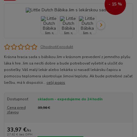
- 15 %
Ohodnotiť produkt
Krásna hracia sada s bábikou Jim v krásnom prevedení z jemného plyšu
láka k hre. Jim sa necíti dobre a bude potrebovať vyšetriť a uložiť do
postieľky. Váš malý lekár alebo lekárka si nasadí lekársku čapicu a
pomocou teplomera skontroluje Jimovi teplotu. Ak bude potrebné začať
liečbu, má k dispozícii...
celý popis
Dostupnosť
skladom - expedujeme do 24 hodín
Cena pred
39,96 €
zľavou
33,97 €
/
ks
27,62 €
bez DPH