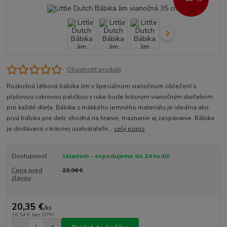
Ohodnotiť produkt
Rozkošná látková bábika Jim v špeciálnom vianočnom oblečení s
plyšovou cukrovou paličkou v ruke bude krásnym vianočným darčekom
pre každé dieťa. Bábika z mäkkého jemného materiálu je ideálna ako
prvá bábika pre deti, vhodná na hranie, maznanie aj zaspávanie. Bábika
je dodávaná v krásnej uzatvárateľn...
celý popis
Dostupnosť
skladom - expedujeme do 24 hodín
Cena pred
23,96 €
zľavou
20,35 €
/
ks
16,54 €
bez DPH