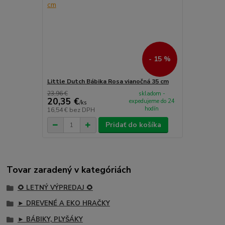
- 15 %
Little Dutch Bábika Rosa vianočná 35 cm
23,96 €
skladom -
20,35 €
expedujeme do 24
/
ks
hodín
16,54 €
bez DPH
Pridať do košíka
Tovar zaradený v kategóriách
🌻 LETNÝ VÝPREDAJ 🌻
► DREVENÉ A EKO HRAČKY
► BÁBIKY, PLYŠÁKY