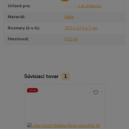
Určené pre
dievčatá aj chlapcov
Materiál
látka
Rozmery (š-v-h)
20,5 x 12,5 x 7 cm
Hmotnosť
0,21 kg
Súvisiaci tovar
1
Akcia