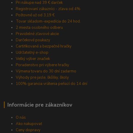
Pri nákupe nad 39 € darček
Registrovaní zákazníci - zľava od 4%
Poštovné už od 3,19 €
Tovar skladom-expedícia do 24 hod.
2 miesta osobného odberu
Pravidelné zľavové akcie
Darčekové poukazy
Certifikované a bezpečné hračky
Udržateľný e-shop
Veľký výber značiek
Poradenstvo pri výbere hračky
Výmena tovaru do 30 dní zadarmo
Výhody pre jasle, škôlky, školy
100% garancia vrátenia peňazí do 14 dní
Informácie pre zákazníkov
O nás
Ako nakupovať
Ceny dopravy