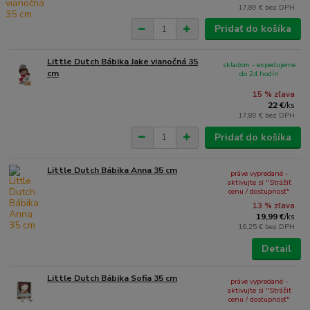
17,89 €
bez DPH
Pridať do košíka
Little Dutch Bábika Jake vianočná 35
skladom - expedujeme
cm
do 24 hodín
15 % zľava
22 €
/
ks
17,89 €
bez DPH
Pridať do košíka
Little Dutch Bábika Anna 35 cm
práve vypredané -
aktivujte si "Strážiť
cenu / dostupnosť"
13 % zľava
19,99 €
/
ks
16,25 €
bez DPH
Detail
Little Dutch Bábika Sofia 35 cm
práve vypredané -
aktivujte si "Strážiť
cenu / dostupnosť"