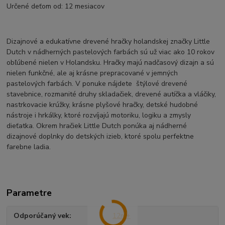
Určené deťom od: 12 mesiacov
Dizajnové a edukatívne drevené hračky holandskej značky Little
Dutch v nádherných pastelových farbách sú už viac ako 10 rokov
obľúbené nielen v Holandsku. Hračky majú nadčasový dizajn a sú
nielen funkčné, ale aj krásne prepracované v jemných
pastelových farbách. V ponuke nájdete štýlové drevené
stavebnice, rozmanité druhy skladačiek, drevené autíčka a vláčiky,
nastrkovacie krúžky, krásne plyšové hračky, detské hudobné
nástroje i hrkálky, ktoré rozvíjajú motoriku, logiku a zmysly
dieťatka. Okrem hračiek Little Dutch ponúka aj nádherné
dizajnové doplnky do detských izieb, ktoré spolu perfektne
farebne ladia.
Parametre
Odporúčaný vek
12m+