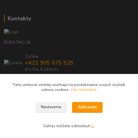
Kontakty
BURATINO.SK
Zuzana
+421 905 675 525
(Po-Pia, 9-18 hod.)
info@buratino.sk
Tieto webové stránky využívajú na poskytovanie svojich služieb
súbory cookies.
Viac informácií
.
Súhlasím
Nastavenia
BURATINO.SK - Váš obľúbený e-shop s drevenými, eko hračkami a doplnkami
Súhlas môžete odmietnuť
tu
.
Vytvorené na
Eshop-rychlo.sk