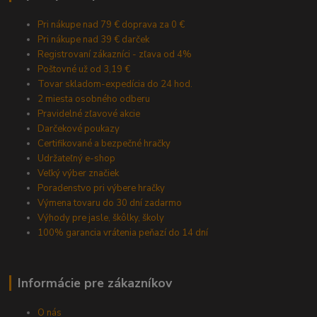
Pri nákupe nad 79 € doprava za 0 €
Pri nákupe nad 39 € darček
Registrovaní zákazníci - zľava od 4%
Poštovné už od 3,19 €
Tovar skladom-expedícia do 24 hod.
2 miesta osobného odberu
Pravidelné zľavové akcie
Darčekové poukazy
Certifikované a bezpečné hračky
Udržateľný e-shop
Veľký výber značiek
Poradenstvo pri výbere hračky
Výmena tovaru do 30 dní zadarmo
Výhody pre jasle, škôlky, školy
100% garancia vrátenia peňazí do 14 dní
Informácie pre zákazníkov
O nás