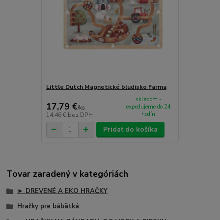
Little Dutch Magnetické bludisko Farma
skladom -
17,79 €
expedujeme do 24
/
ks
hodín
14,46 €
bez DPH
Pridať do košíka
Tovar zaradený v kategóriách
► DREVENÉ A EKO HRAČKY
Hračky pre bábätká