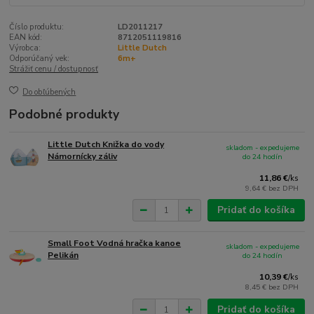
Číslo produktu:
LD2011217
EAN kód:
8712051119816
Výrobca:
Little Dutch
Odporúčaný vek:
6m+
Strážiť cenu / dostupnosť
Do obľúbených
Podobné produkty
Little Dutch Knižka do vody
skladom - expedujeme
Námornícky záliv
do 24 hodín
11,86 €
/
ks
9,64 €
bez DPH
Pridať do košíka
Small Foot Vodná hračka kanoe
skladom - expedujeme
Pelikán
do 24 hodín
10,39 €
/
ks
8,45 €
bez DPH
Pridať do košíka