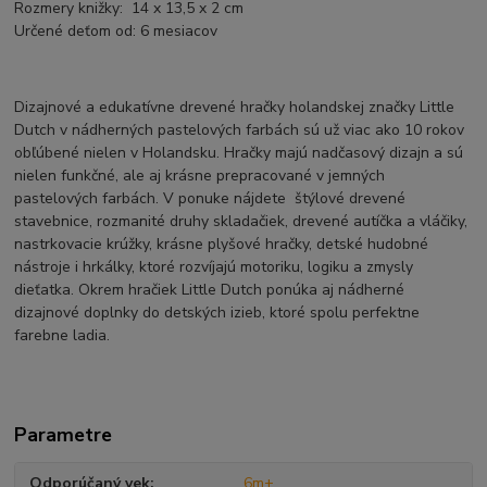
Rozmery knižky: 14 x 13,5 x 2 cm
Určené deťom od: 6 mesiacov
Dizajnové a edukatívne drevené hračky holandskej značky Little
Dutch v nádherných pastelových farbách sú už viac ako 10 rokov
obľúbené nielen v Holandsku. Hračky majú nadčasový dizajn a sú
nielen funkčné, ale aj krásne prepracované v jemných
pastelových farbách. V ponuke nájdete štýlové drevené
stavebnice, rozmanité druhy skladačiek, drevené autíčka a vláčiky,
nastrkovacie krúžky, krásne plyšové hračky, detské hudobné
nástroje i hrkálky, ktoré rozvíjajú motoriku, logiku a zmysly
dieťatka. Okrem hračiek Little Dutch ponúka aj nádherné
dizajnové doplnky do detských izieb, ktoré spolu perfektne
farebne ladia.
Parametre
Odporúčaný vek
6m+