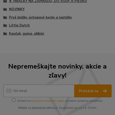
► HRAČKY NA ZÁHRADU, DO VODY A PIESKU
NOVINKY
Prvé knižky, úchopové kocky a loptičky
Little Dutch
Kaučuk, guma, silikón
Nepremeškajte novinky, akcie a
zľavy!
Prihlásiť sa
Súhlasím so
spracovaním osobných údajov
za účelom zasielania newslettera.
Môžete sa kedykoľvek odhlásiť. Zasielame raz za 14-30 dní.