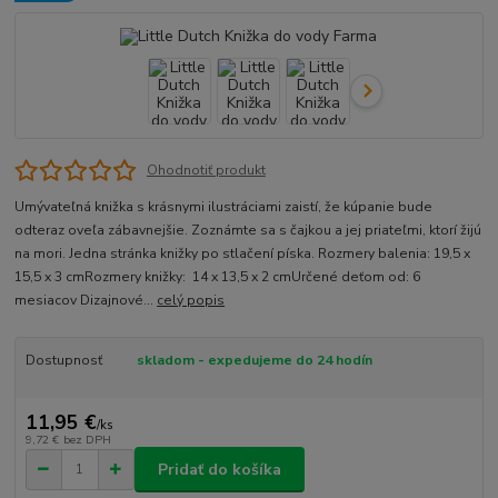
Ohodnotiť produkt
Umývateľná knižka s krásnymi ilustráciami zaistí, že kúpanie bude
odteraz oveľa zábavnejšie. Zoznámte sa s čajkou a jej priateľmi, ktorí žijú
na mori. Jedna stránka knižky po stlačení píska. Rozmery balenia: 19,5 x
15,5 x 3 cmRozmery knižky: 14 x 13,5 x 2 cmUrčené deťom od: 6
mesiacov Dizajnové...
celý popis
Dostupnosť
skladom - expedujeme do 24 hodín
11,95 €
/
ks
9,72 €
bez DPH
Pridať do košíka