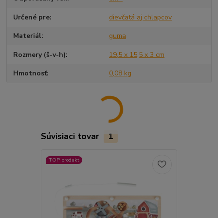
Určené pre
dievčatá aj chlapcov
Materiál
guma
Rozmery (š-v-h)
19,5 x 15,5 x 3 cm
Hmotnosť
0,08 kg
Súvisiaci tovar
1
TOP produkt