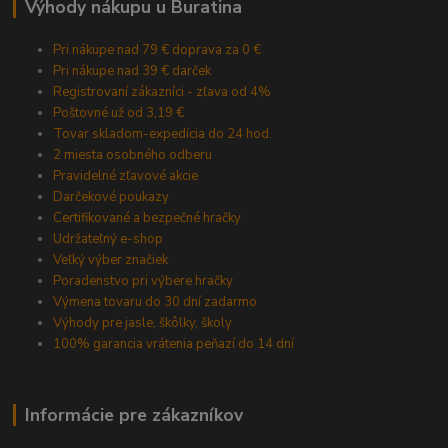
Výhody nákupu u Buratina
Pri nákupe nad 79 € doprava za 0 €
Pri nákupe nad 39 € darček
Registrovaní zákazníci - zľava od 4%
Poštovné už od 3,19 €
Tovar skladom-expedícia do 24 hod.
2 miesta osobného odberu
Pravidelné zľavové akcie
Darčekové poukazy
Certifikované a bezpečné hračky
Udržateľný e-shop
Veľký výber značiek
Poradenstvo pri výbere hračky
Výmena tovaru do 30 dní zadarmo
Výhody pre jasle, škôlky, školy
100% garancia vrátenia peňazí do 14 dní
Informácie pre zákazníkov