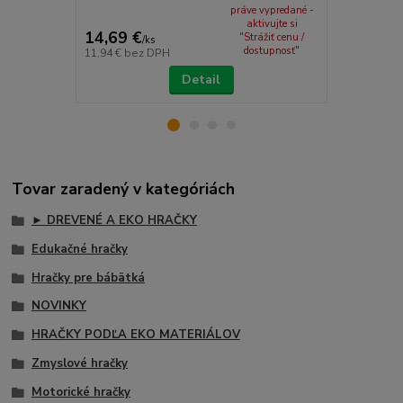
práve vypredané -
aktivujte si
14,69 €
12,69 €
"Strážiť cenu /
/
ks
/
k
dostupnosť"
11,94 €
bez DPH
10,32 €
bez 
Detail
Tovar zaradený v kategóriách
► DREVENÉ A EKO HRAČKY
Edukačné hračky
Hračky pre bábätká
NOVINKY
HRAČKY PODĽA EKO MATERIÁLOV
Zmyslové hračky
Motorické hračky