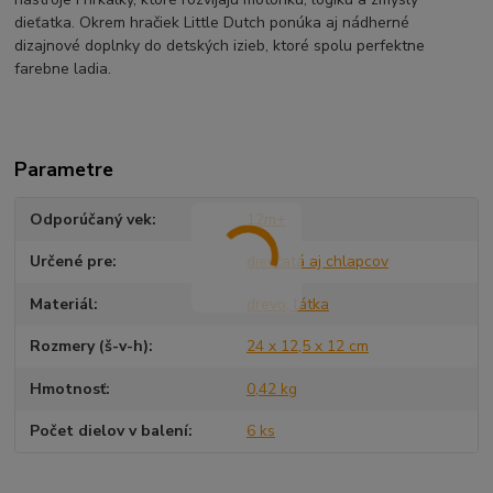
dieťatka. Okrem hračiek Little Dutch ponúka aj nádherné
dizajnové doplnky do detských izieb, ktoré spolu perfektne
farebne ladia.
Parametre
Odporúčaný vek
12m+
Určené pre
dievčatá aj chlapcov
Materiál
drevo, látka
Rozmery (š-v-h)
24 x 12,5 x 12 cm
Hmotnosť
0,42 kg
Počet dielov v balení
6 ks