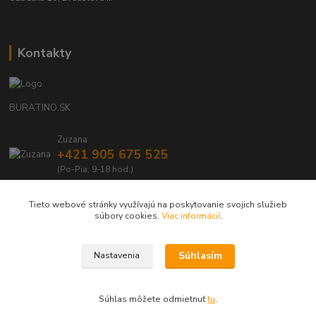
Kontakty
BURATINO.SK
Zuzana
+421 905 675 525
(Po-Pia, 9-18 hod.)
info@buratino.sk
Tieto webové stránky využívajú na poskytovanie svojich služieb
súbory cookies.
Viac informácií
.
Súhlasím
Nastavenia
BURATINO.SK - Váš obľúbený e-shop s drevenými, eko hračkami a doplnkami
Súhlas môžete odmietnuť
tu
.
Vytvorené na
Eshop-rychlo.sk