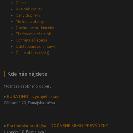
O nás
Ako nakupovať
Ceny dopravy
Možnosti platby
Obchodné podmienky
Sledovanie zásielok
Ochrana súkromia
Odstúpenie od zmluvy
Časté otázky (FAQ)
Kde nás nájdete
Možnosť osobného odberu:
•
BURATINO - výdajný sklad
Záhradná 20,
Dunajská Lužná
•
Partnerská predajňa - DOČASNE MIMO PREVÁDZKY
Uzbecká 10, Bratislava II.