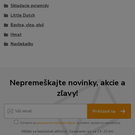
Skladacie pyramídy
Little Dutch
Bavlna, vlna, plyš
Hmat
Navliekačky
Nepremeškajte novinky, akcie a
zľavy!
Prihlásiť sa
Súhlasím so
spracovaním osobných údajov
za účelom zasielania newslettera.
Môžete sa kedykoľvek odhlásiť. Zasielame raz za 14-30 dní.