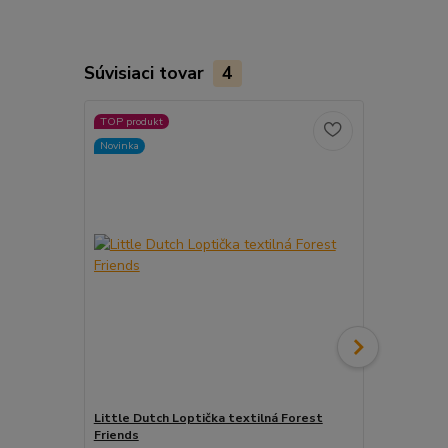
Súvisiaci tovar
4
TOP produkt
Novinka
Novinka
Little Dutch Loptička textilná Forest
Little Dutch
Friends