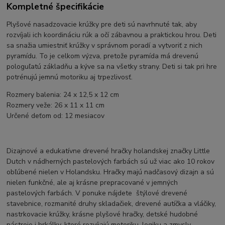
Kompletné špecifikácie
Plyšové nasadzovacie krúžky pre deti sú navrhnuté tak, aby
rozvíjali ich koordináciu rúk a očí zábavnou a praktickou hrou. Deti
sa snažia umiestniť krúžky v správnom poradí a vytvoriť z nich
pyramídu. To je celkom výzva, pretože pyramída má drevenú
pologuľatú základňu a kýve sa na všetky strany. Deti si tak pri hre
potrénujú jemnú motoriku aj trpezlivosť.
Rozmery balenia: 24 x 12,5 x 12 cm
Rozmery veže: 26 x 11 x 11 cm
Určené deťom od: 12 mesiacov
Dizajnové a edukatívne drevené hračky holandskej značky Little
Dutch v nádherných pastelových farbách sú už viac ako 10 rokov
obľúbené nielen v Holandsku. Hračky majú nadčasový dizajn a sú
nielen funkčné, ale aj krásne prepracované v jemných
pastelových farbách. V ponuke nájdete štýlové drevené
stavebnice, rozmanité druhy skladačiek, drevené autíčka a vláčiky,
nastrkovacie krúžky, krásne plyšové hračky, detské hudobné
nástroje i hrkálky, ktoré rozvíjajú motoriku, logiku a zmysly