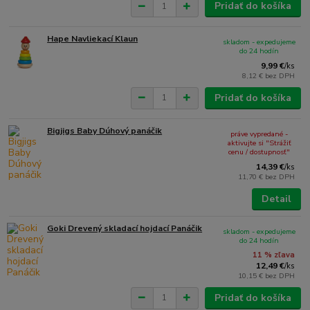
Pridať do košíka
Hape Navliekací Klaun
skladom - expedujeme
do 24 hodín
9,99 €
/
ks
8,12 €
bez DPH
Pridať do košíka
Bigjigs Baby Dúhový panáčik
práve vypredané -
aktivujte si "Strážiť
cenu / dostupnosť"
14,39 €
/
ks
11,70 €
bez DPH
Detail
Goki Drevený skladací hojdací Panáčik
skladom - expedujeme
do 24 hodín
11 % zľava
12,49 €
/
ks
10,15 €
bez DPH
Pridať do košíka