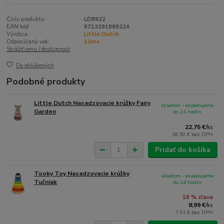
Číslo produktu:
LD8922
EAN kód:
8713291889224
Výrobca:
Little Dutch
Odporúčaný vek:
12m+
Strážiť cenu / dostupnosť
Do obľúbených
Podobné produkty
Little Dutch Nasadzovacie krúžky Fairy
skladom - expedujeme
Garden
do 24 hodín
22,75 €
/
ks
18,50 €
bez DPH
Pridať do košíka
Tooky Toy Nasadzovacie krúžky
skladom - expedujeme
Tučniak
do 24 hodín
18 % zľava
8,99 €
/
ks
7,31 €
bez DPH