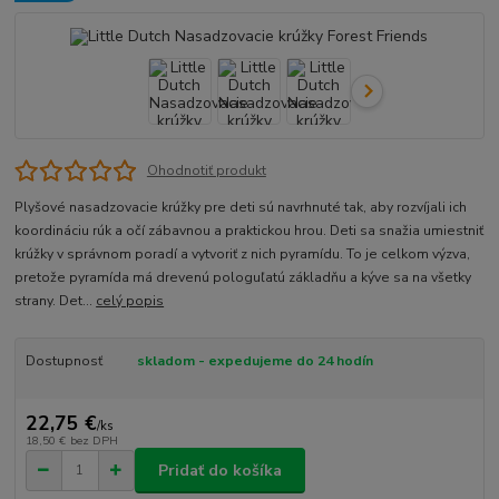
Ohodnotiť produkt
Plyšové nasadzovacie krúžky pre deti sú navrhnuté tak, aby rozvíjali ich
koordináciu rúk a očí zábavnou a praktickou hrou. Deti sa snažia umiestniť
krúžky v správnom poradí a vytvoriť z nich pyramídu. To je celkom výzva,
pretože pyramída má drevenú pologuľatú základňu a kýve sa na všetky
strany. Det...
celý popis
Dostupnosť
skladom - expedujeme do 24 hodín
22,75 €
/
ks
18,50 €
bez DPH
Pridať do košíka