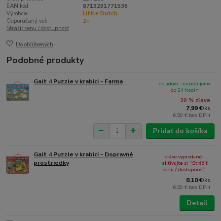
EAN kód:
8713291771536
Výrobca:
Little Dutch
Odporúčaný vek:
2+
Strážiť cenu / dostupnosť
Do obľúbených
Podobné produkty
Galt 4 Puzzle v krabici - Farma
skladom - expedujeme
do 24 hodín
20 % zľava
7,99 €
/
ks
6,50 €
bez DPH
Pridať do košíka
Galt 4 Puzzle v krabici - Dopravné
práve vypredané -
prostriedky
aktivujte si "Strážiť
cenu / dostupnosť"
8,10 €
/
ks
6,59 €
bez DPH
Detail