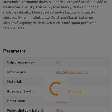
stavebnice, rozmanité druhy skladačiek, drevené autíčka a vláčiky,
nastrkovacie krúžky, krásne plyšové hračky, detské hudobné
nástroje i hrkálky, ktoré rozvíjajú motoriku, logiku a zmysly
dieťatka. Okrem hračiek Little Dutch ponúka aj nádherné
dizajnové doplnky do detských izieb, ktoré spolu perfektne
farebne ladia.
Parametre
Odporúčaný vek
2+
Určené pre
dievčatá aj chlapcov
Materiál
kartón
Rozmery (š-v-h)
21,5 x 21,5 x 5 cm
Hmotnosť
0,59 kg
Počet dielov v balení
35 ks