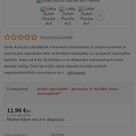
Ohodnotiť produkt
Sada 4 puzzle skladačiek s krásnymi ilustráciami zo života na farme je
určená pre najmenšie deti. Jednotlivé skladačky sú vyrobené z pevného
kartónu, majú od 4 do 16 dielikov a sú dokonale tvarované pre malé
detské ručičky. Deti tak môžu začať skladať obrázky od tých
najjednoduchších a postupne sa v...
celý popis
Dostupnosť
práve vypredané - aktivujte si "Strážiť cenu /
dostupnosť"
11,96 €
/
ks
9,72 €
bez DPH
Momentálne nie je k dispozícii
Číslo produktu:
LD7153