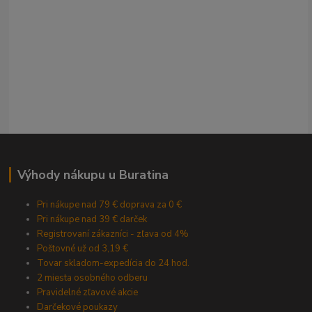
Výhody nákupu u Buratina
Pri nákupe nad 79 € doprava za 0 €
Pri nákupe nad 39 € darček
Registrovaní zákazníci - zľava od 4%
Poštovné už od 3,19 €
Tovar skladom-expedícia do 24 hod.
2 miesta osobného odberu
Pravidelné zľavové akcie
Darčekové poukazy