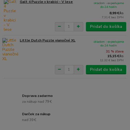
Galt 4 Puzzle v krabici - V lese
skladom - expedujeme
do 24 hodín
8,99 €
/
ks
7,31 €
bez DPH
Pridať do košíka
Little Dutch Puzzle vianočné XL
skladom - expedujeme
do 24 hodín
31 % zľava
15,15 €
/
ks
12,32 €
bez DPH
Pridať do košíka
Doprava zadarmo
za nákup nad 79 €
Darček za nákup
nad 39 €