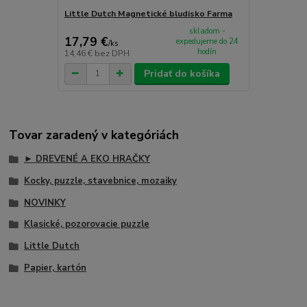
Little Dutch Magnetické bludisko Farma
skladom -
17,79 €
expedujeme do 24
/
ks
hodín
14,46 €
bez DPH
Pridať do košíka
Tovar zaradený v kategóriách
► DREVENÉ A EKO HRAČKY
Kocky, puzzle, stavebnice, mozaiky
NOVINKY
Klasické, pozorovacie puzzle
Little Dutch
Papier, kartón