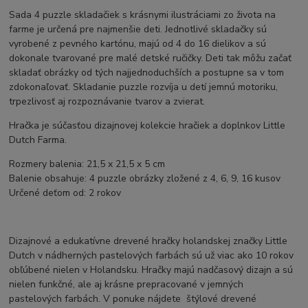
Sada 4 puzzle skladačiek s krásnymi ilustráciami zo života na
farme je určená pre najmenšie deti. Jednotlivé skladačky sú
vyrobené z pevného kartónu, majú od 4 do 16 dielikov a sú
dokonale tvarované pre malé detské ručičky. Deti tak môžu začať
skladať obrázky od tých najjednoduchších a postupne sa v tom
zdokonaľovať. Skladanie puzzle rozvíja u detí jemnú motoriku,
trpezlivosť aj rozpoznávanie tvarov a zvierat.
Hračka je súčasťou dizajnovej kolekcie hračiek a doplnkov Little
Dutch Farma.
Rozmery balenia: 21,5 x 21,5 x 5 cm
Balenie obsahuje: 4 puzzle obrázky zložené z 4, 6, 9, 16 kusov
Určené deťom od: 2 rokov
Dizajnové a edukatívne drevené hračky holandskej značky Little
Dutch v nádherných pastelových farbách sú už viac ako 10 rokov
obľúbené nielen v Holandsku. Hračky majú nadčasový dizajn a sú
nielen funkčné, ale aj krásne prepracované v jemných
pastelových farbách. V ponuke nájdete štýlové drevené