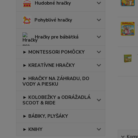
Hudobné hračky
Pohyblivé hračky
Hračky pre bábätká
► MONTESSORI POMÔCKY
► KREATÍVNE HRAČKY
► HRAČKY NA ZÁHRADU, DO
VODY A PIESKU
► KOLOBEŽKY a ODRÁŽADLÁ
SCOOT & RIDE
► BÁBIKY, PLYŠÁKY
► KNIHY
Kompl