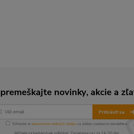
premeškajte novinky, akcie a zľa
Prihlásiť sa
Súhlasím so
spracovaním osobných údajov
za účelom zasielania newslettera.
Môžete sa kedykoľvek odhlásiť. Zasielame raz za 14-30 dní.