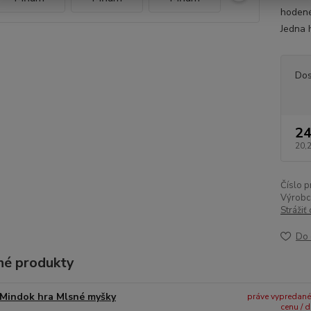
hodené
Jedna h
Dos
24
20,
Číslo p
Výrobc
Strážiť
Do 
é produkty
Mindok hra Mlsné myšky
práve vypredané -
cenu / 