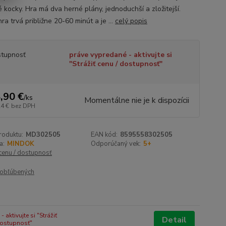
 kocky. Hra má dva herné plány, jednoduchší a zložitejší.
ra trvá približne 20-60 minút a je ...
celý popis
tupnosť
práve vypredané - aktivujte si
"Strážiť cenu / dostupnosť"
,90 €
/
ks
Momentálne nie je k dispozícii
24 €
bez DPH
roduktu:
MD302505
EAN kód:
8595558302505
a:
MINDOK
Odporúčaný vek:
5+
 cenu / dostupnosť
obľúbených
 aktivujte si "Strážiť
Detail
dostupnosť"