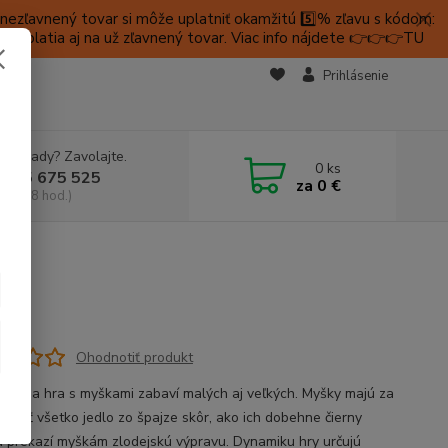
ezľavnený tovar si môže uplatniť okamžitú 5️⃣% zľavu s kódom:
é platia aj na už zľavnený tovar. Viac info nájdete 👉👉👉TU
KTY
Prihlásenie
e si rady? Zavolajte.
0
ks
 905 675 525
za
0 €
a, 9-18 hod.)
Ohodnotiť produkt
atívna hra s myškami zabaví malých aj veľkých. Myšky majú za
vyjesť všetko jedlo zo špajze skôr, ako ich dobehne čierny
a prekazí myškám zlodejskú výpravu. Dynamiku hry určujú