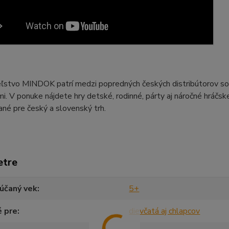
ľstvo MINDOK patrí medzi popredných českých distribútorov so 
i. V ponuke nájdete hry detské, rodinné, párty aj náročné hráčs
ané pre český a slovenský trh.
etre
účaný vek
5+
é pre
dievčatá aj chlapcov