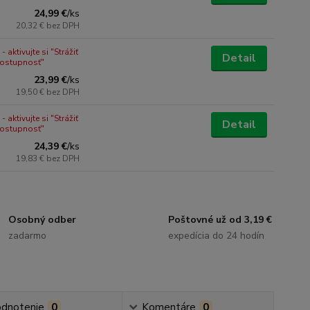
24,99 €
/
ks
20,32 €
bez DPH
 aktivujte si "Strážiť
Detail
dostupnosť"
23,99 €
/
ks
19,50 €
bez DPH
 aktivujte si "Strážiť
Detail
dostupnosť"
24,39 €
/
ks
19,83 €
bez DPH
Osobný odber
Poštovné už od 3,19 €
zadarmo
expedícia do 24 hodín
dnotenie
0
Komentáre
0