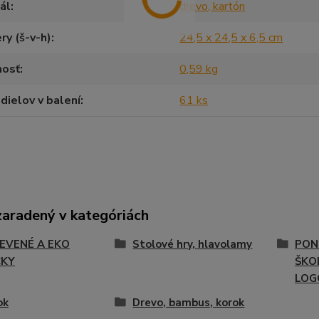
ál
drevo, kartón
y (š-v-h)
24,5 x 24,5 x 6,5 cm
osť
0,59 kg
dielov v balení
61 ks
zaradený v kategóriách
EVENÉ A EKO
Stolové hry, hlavolamy
PON
ČKY
ŠKOL
LOG
ok
Drevo, bambus, korok