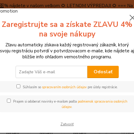
5️⃣0️⃣% nájdete v našom veľkom 🌻 LETNOM VÝPREDAJI 🌻 === Na n
máme teraz pripravené špeciálne zľavy až do výšky 1️⃣5️⃣% , ktor
Zaregistrujte sa a získate ZĽAVU 4%
PRAVA A PLATBA
RECENZIE
👉VRÁTENIE TOVARU👈
KONTA
na svoje nákupy
Zľavu automaticky získava každý registrovaný zákazník, ktorý
Neviet
svoju registráciu potvrdí v potvrdzovacom e-maile, kde nájdete aj
Hľadať
+421
bližšie info ohľadom vernostného programu.
(Po-Pi
Odoslať
tolové hry, hlavolamy
Mindok hra Mňam
Súhlasím so
spracovaním osobných údajov
pre účely registrácie.
dok hra Mňam
Prajem si odoberať novinky e-mailom podľa
podmienok spracovania osobných
údajov
.
Kooper
Zatvoriť
úlohu 
kocúr 