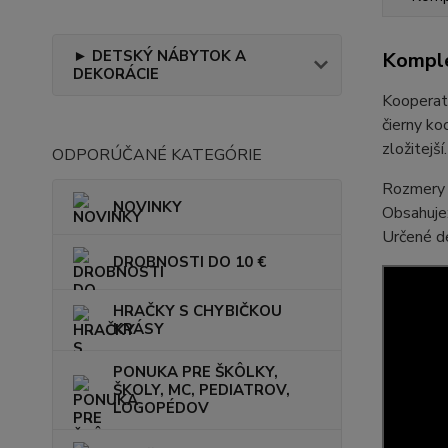
► DETSKÝ NÁBYTOK A
Komple
DEKORÁCIE
Kooperatí
čierny ko
zložitejš
ODPORÚČANÉ KATEGÓRIE
Rozmery b
NOVINKY
Obsahuje:
Určené d
DROBNOSTI DO 10 €
HRAČKY S CHYBIČKOU
KRÁSY
PONUKA PRE ŠKÔLKY,
ŠKOLY, MC, PEDIATROV,
LOGOPÉDOV