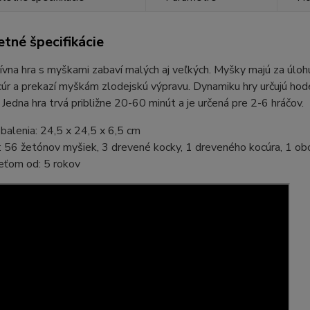
tné špecifikácie
vna hra s myškami zabaví malých aj veľkých. Myšky majú za úlohu
cúr a prekazí myškám zlodejskú výpravu. Dynamiku hry určujú hod
í. Jedna hra trvá približne 20-60 minút a je určená pre 2-6 hráčov.
alenia: 24,5 x 24,5 x 6,5 cm
 56 žetónov myšiek, 3 drevené kocky, 1 dreveného kocúra, 1 obo
eťom od: 5 rokov