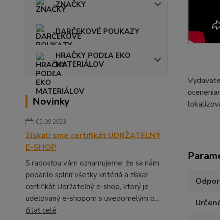
ZNAČKY
DARČEKOVÉ POUKAZY
HRAČKY PODĽA EKO
MATERIÁLOV
Vydavate
oceneniam
Novinky
lokalizov
05.09.2023
Získali sme certifikát UDRŽATEĽNÝ
E-SHOP
Param
S radosťou vám oznamujeme, že sa nám
podarilo splniť všetky kritériá a získať
Odpor
certifikát Udržateľný e-shop, ktorý je
udeľovaný e-shopom s uvedomelým p...
Určen
čítať celé