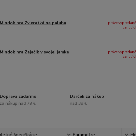
Mindok hra Zvieratká na palubu
práve vypredané -
cenu / 
Mindok hra Zajačik v svojej jamke
práve vypredané -
cenu / 
Doprava zadarmo
Darček za nákup
za nákup nad 79 €
nad 39 €
etné špecifikácie
Parametre
Ho