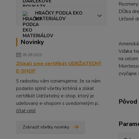
Rozmery:
Dĺžka dre
HRAČKY PODĽA EKO
MATERIÁLOV
Určené d
Novinky
Americká
Vďaka tom
05.09.2023
na celom 
Získali sme certifikát UDRŽATEĽNÝ
Montessor
E-SHOP
zvyčajne 
S radosťou vám oznamujeme, že sa nám
podarilo splniť všetky kritériá a získať
certifikát Udržateľný e-shop, ktorý je
Pôvod 
udeľovaný e-shopom s uvedomelým p...
čítať celé
Param
Zobraziť všetky novinky