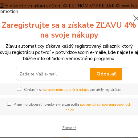
5️⃣0️⃣% nájdete v našom veľkom 🌻 LETNOM VÝPREDAJI 🌻 === Na n
máme teraz pripravené špeciálne zľavy až do výšky 1️⃣5️⃣% , ktor
Zaregistrujte sa a získate ZĽAVU 4%
PRAVA A PLATBA
RECENZIE
👉VRÁTENIE TOVARU👈
KONTA
na svoje nákupy
Zľavu automaticky získava každý registrovaný zákazník, ktorý
Neviet
svoju registráciu potvrdí v potvrdzovacom e-maile, kde nájdete aj
Hľadať
+421
bližšie info ohľadom vernostného programu.
(Po-Pi
Odoslať
► MONTESSORI POMÔCKY
Montessori Drevená hrkálka s kruhmi
Súhlasím so
spracovaním osobných údajov
pre účely registrácie.
essori Drevená hrkálka s kruhm
Prajem si odoberať novinky e-mailom podľa
podmienok spracovania osobných
údajov
.
Táto t
Zatvoriť
dreven
veľkos