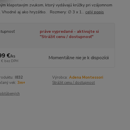
ným klepotavým zvukom, ktorý vydávajú krúžky pri vzájomnom
. Vhodné aj ako hryzátko. Rozmery: ∅ 3 x 1...
celý popis
tupnosť
práve vypredané - aktivujte si
"Strážiť cenu / dostupnosť"
99 €
/
ks
Momentálne nie je k dispozícii
 €
bez DPH
roduktu:
I832
Výrobca:
Adena Montessori
čaný vek:
3m+
Strážiť cenu / dostupnosť
obľúbených