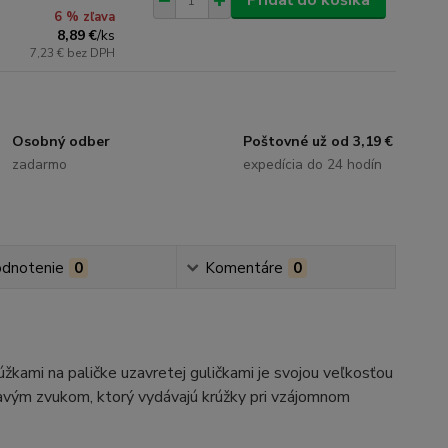
Pridať do košíka
6 % zľava
8,89 €
/
ks
7,23 €
bez DPH
Osobný odber
Poštovné už od 3,19 €
zadarmo
expedícia do 24 hodín
dnotenie
0
Komentáre
0
žkami na paličke uzavretej guličkami je svojou veľkosťou
tavým zvukom, ktorý vydávajú krúžky pri vzájomnom