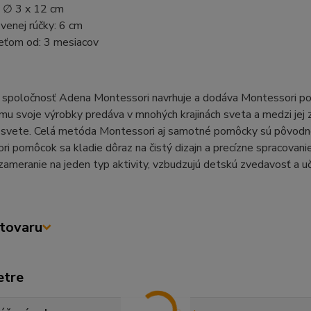
 ∅ 3 x 12 cm
venej rúčky: 6 cm
eťom od: 3 mesiacov
 spoločnosť Adena Montessori navrhuje a dodáva Montessori pom
u svoje výrobky predáva v mnohých krajinách sveta a medzi jej z
svete. Celá metóda Montessori aj samotné pomôcky sú pôvodne d
i pomôcok sa kladie dôraz na čistý dizajn a precízne spracovani
zameranie na jeden typ aktivity, vzbudzujú detskú zvedavosť a u
tovaru
etre