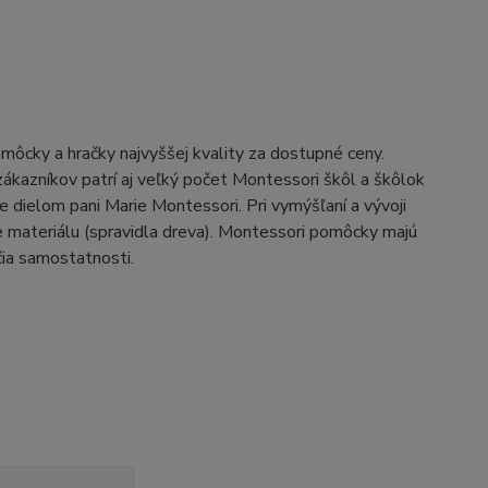
ôcky a hračky najvyššej kvality za dostupné ceny.
ákazníkov patrí aj veľký počet Montessori škôl a škôlok
ielom pani Marie Montessori. Pri vymýšľaní a vývoji
e materiálu (spravidla dreva). Montessori pomôcky majú
čia samostatnosti.