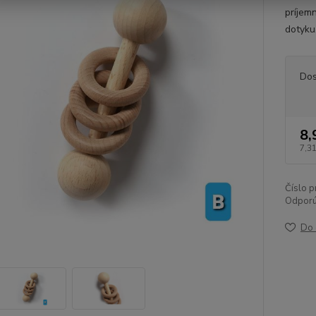
príjem
dotyku
Dos
8,
7,31
Číslo p
Odporú
Do 