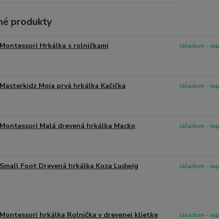
é produkty
Montessori Hrkálka s rolničkami
skladom - ex
Masterkidz Moja prvá hrkálka Kačička
skladom - ex
Montessori Malá drevená hrkálka Macko
skladom - ex
Small Foot Drevená hrkálka Koza Ludwig
skladom - ex
Montessori hrkálka Rolnička v drevenej klietke
skladom - ex