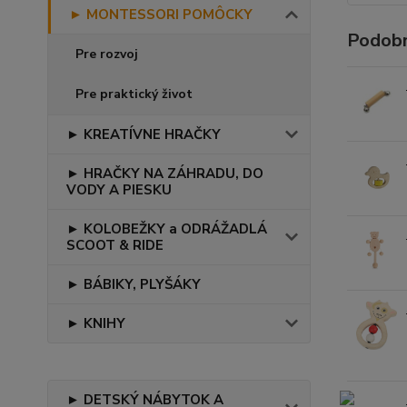
► MONTESSORI POMÔCKY
Podobn
Pre rozvoj
Pre praktický život
► KREATÍVNE HRAČKY
► HRAČKY NA ZÁHRADU, DO
VODY A PIESKU
► KOLOBEŽKY a ODRÁŽADLÁ
SCOOT & RIDE
► BÁBIKY, PLYŠÁKY
► KNIHY
► DETSKÝ NÁBYTOK A