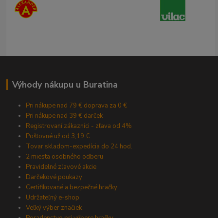
Výhody nákupu u Buratina
Pri nákupe nad 79 € doprava za 0 €
Pri nákupe nad 39 € darček
Registrovaní zákazníci - zľava od 4%
Poštovné už od 3,19 €
Tovar skladom-expedícia do 24 hod.
2 miesta osobného odberu
Pravidelné zľavové akcie
Darčekové poukazy
Certifikované a bezpečné hračky
Udržateľný e-shop
Veľký výber značiek
Poradenstvo pri výbere hračky