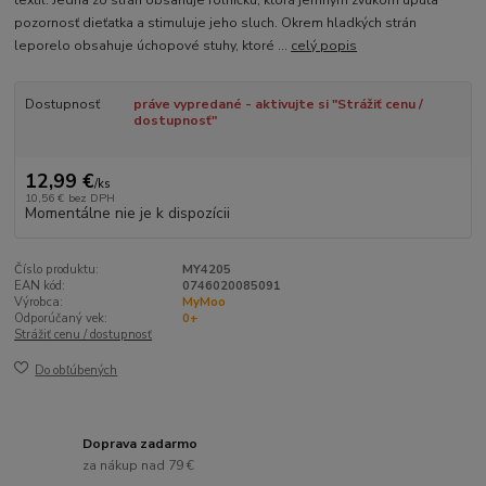
textil. Jedna zo strán obsahuje rolničku, ktorá jemným zvukom upúta
pozornosť dieťatka a stimuluje jeho sluch. Okrem hladkých strán
leporelo obsahuje úchopové stuhy, ktoré ...
celý popis
Dostupnosť
práve vypredané - aktivujte si "Strážiť cenu /
dostupnosť"
12,99 €
/
ks
10,56 €
bez DPH
Momentálne nie je k dispozícii
Číslo produktu:
MY4205
EAN kód:
0746020085091
Výrobca:
MyMoo
Odporúčaný vek:
0+
Strážiť cenu / dostupnosť
Do obľúbených
Doprava zadarmo
za nákup nad 79 €