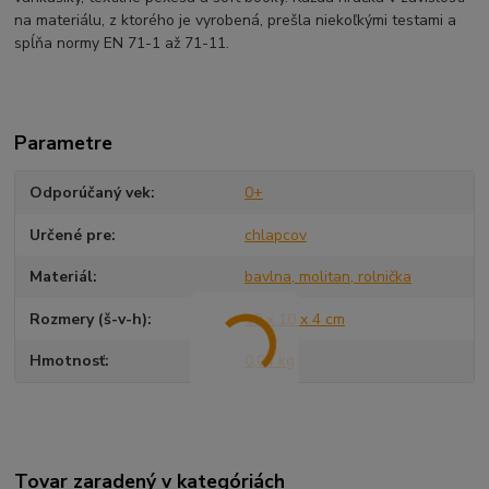
na materiálu, z ktorého je vyrobená, prešla niekoľkými testami a
spĺňa normy EN 71-1 až 71-11.
Parametre
Odporúčaný vek
0+
Určené pre
chlapcov
Materiál
bavlna, molitan, rolnička
Rozmery (š-v-h)
10 x 10 x 4 cm
Hmotnosť
0,04 kg
Tovar zaradený v kategóriách