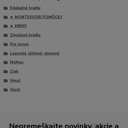
Edukačné hračky
► MONTESSORI POMÔCKY
► KNIHY
Zmyslové hračky
Pre rozvoj
Leporelá, látkové, drevené
MyMoo
Zrak
Hmat
Sluch
Nepremeškajte novinky, akcie a