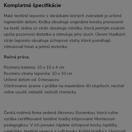
Kompletné špecifikácie
Malé textilné leporelo s obrázkami lesných zvieratiek je určené
najmenším deťom. Knižka obsahuje originálne kresby prenesené
na textil. Jedna zo strán obsahuje rolničku, ktorá jemným zvukom
upúta pozornosť dieťatka a stimuluje jeho sluch. Okrem hladkých
strán leporelo obsahuje úchopové stuhy, ktoré pomáhajú
stimulovať hmat a jemnú motoriku.
Ručná práca.
Rozmery balenia: 10 x 10 x 4 cm
Rozmery strany leporela: 10 x 10 cm
Určené deťom od: 0 mesiacov
Ošetrovanie: pranie v práčke na maximálne 40 stupňoch, nechať
voľne usušiť, nebieliť, nečistiť chemicky.
Česká rodinná firma vedená šikovnou Slovenkou, ktorá ručne
vyrába certifikované textilné hračky inšpirované Montessori
pedagogikou. V ich ponuke nájdete úchopové kocky, loptičky,
vankúšiky, textilné pexesá a soft booky. Každá hračka v závislosti