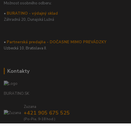
Možnosť osobného odberu:
•
BURATINO - výdajný sklad
Záhradná 20,
Dunajská Lužná
•
Partnerská predajňa - DOČASNE MIMO PREVÁDZKY
Uzbecká 10, Bratislava II.
Kontakty
BURATINO.SK
Zuzana
+421 905 675 525
(Po-Pia, 9-18 hod.)
info@buratino.sk