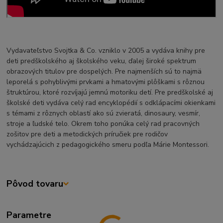
Vydavateľstvo Svojtka & Co. vzniklo v 2005 a vydáva knihy pre
deti predškolského aj školského veku, ďalej široké spektrum
obrazových titulov pre dospelých. Pre najmenších sú to najmä
leporelá s pohyblivými prvkami a hmatovými plôškami s rôznou
štruktúrou, ktoré rozvíjajú jemnú motoriku detí. Pre predškolské aj
školské deti vydáva celý rad encyklopédií s odklápacími okienkami
s témami z rôznych oblastí ako sú zvieratá, dinosaury, vesmír,
stroje a ľudské telo. Okrem toho ponúka celý rad pracovných
zošitov pre deti a metodických príručiek pre rodičov
vychádzajúcich z pedagogického smeru podľa Márie Montessori.
Pôvod tovaru
Parametre