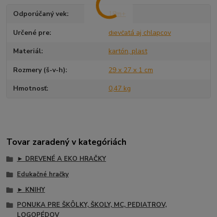
Odporúčaný vek
18m+
Určené pre
dievčatá aj chlapcov
Materiál
kartón, plast
Rozmery (š-v-h)
29 x 27 x 1 cm
Hmotnosť
0,47 kg
Tovar zaradený v kategóriách
► DREVENÉ A EKO HRAČKY
Edukačné hračky
► KNIHY
PONUKA PRE ŠKÔLKY, ŠKOLY, MC, PEDIATROV,
LOGOPÉDOV