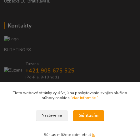
Uzbecká 10, Bratislava II.
Kontakty
BURATINO.SK
Zuzana
+421 905 675 525
(Po-Pia, 9-18 hod.)
info@buratino.sk
Tieto webové stránky využívajú na poskytovanie svojich služieb
súbory cookies.
Viac informácií
.
Súhlasím
Nastavenia
BURATINO.SK - Váš obľúbený e-shop s drevenými, eko hračkami a doplnkami
Súhlas môžete odmietnuť
tu
.
Vytvorené na
Eshop-rychlo.sk