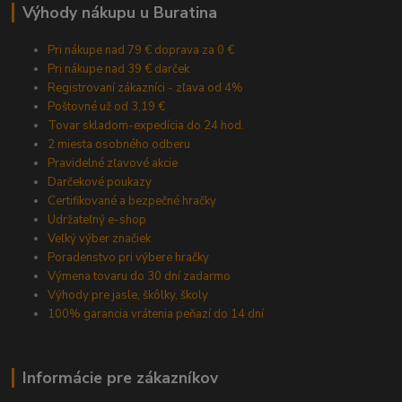
Výhody nákupu u Buratina
Pri nákupe nad 79 € doprava za 0 €
Pri nákupe nad 39 € darček
Registrovaní zákazníci - zľava od 4%
Poštovné už od 3,19 €
Tovar skladom-expedícia do 24 hod.
2 miesta osobného odberu
Pravidelné zľavové akcie
Darčekové poukazy
Certifikované a bezpečné hračky
Udržateľný e-shop
Veľký výber značiek
Poradenstvo pri výbere hračky
Výmena tovaru do 30 dní zadarmo
Výhody pre jasle, škôlky, školy
100% garancia vrátenia peňazí do 14 dní
Informácie pre zákazníkov