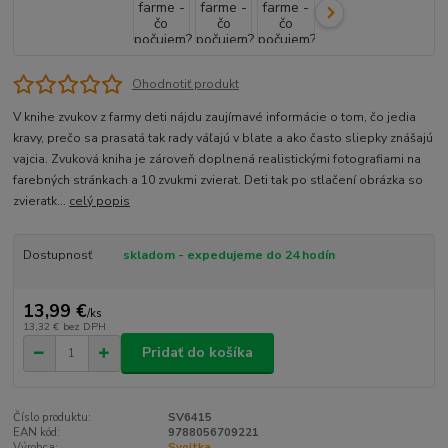
Ohodnotiť produkt
V knihe zvukov z farmy deti nájdu zaujímavé informácie o tom, čo jedia
kravy, prečo sa prasatá tak rady váľajú v blate a ako často sliepky znášajú
vajcia. Zvuková kniha je zároveň doplnená realistickými fotografiami na
farebných stránkach a 10 zvukmi zvierat. Deti tak po stlačení obrázka so
zvieratk...
celý popis
Dostupnosť
skladom - expedujeme do 24 hodín
13,99 €
/
ks
13,32 €
bez DPH
Pridať do košíka
Číslo produktu:
SV6415
EAN kód:
9788056709221
Výrobca:
Svojtka