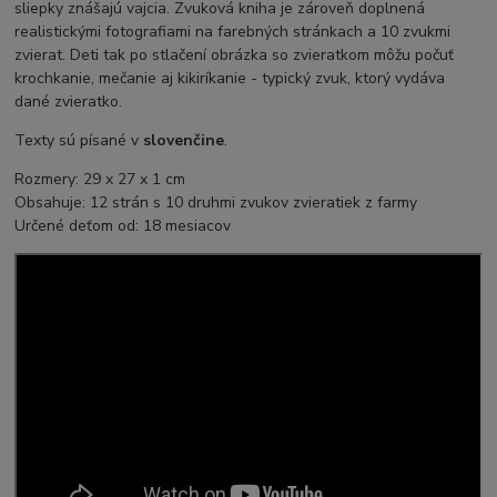
sliepky znášajú vajcia. Zvuková kniha je zároveň doplnená
realistickými fotografiami na farebných stránkach a 10 zvukmi
zvierat. Deti tak po stlačení obrázka so zvieratkom môžu počuť
krochkanie, mečanie aj kikiríkanie - typický zvuk, ktorý vydáva
dané zvieratko.
Texty sú písané v
slovenčine
.
Rozmery: 29 x 27 x 1 cm
Obsahuje: 12 strán s 10 druhmi zvukov zvieratiek z farmy
Určené deťom od: 18 mesiacov