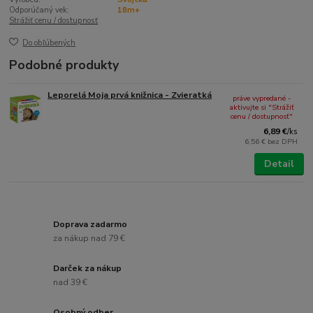
Odporúčaný vek:
18m+
Strážiť cenu / dostupnosť
Do obľúbených
Podobné produkty
Leporelá Moja prvá knižnica - Zvieratká
práve vypredané -
aktivujte si "Strážiť
cenu / dostupnosť"
6,89 €
/
ks
6,56 €
bez DPH
Detail
Doprava zadarmo
za nákup nad 79 €
Darček za nákup
nad 39 €
Osobný odber