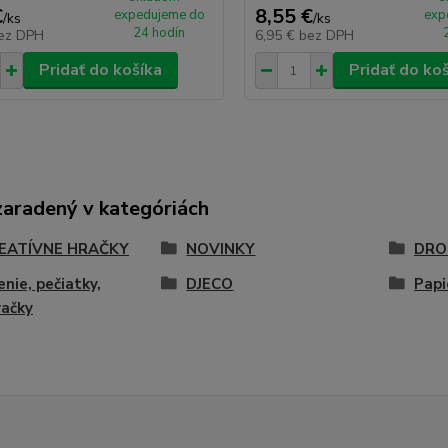
€
8,55 €
expedujeme do
exp
/
ks
/
ks
24 hodín
ez DPH
6,95 €
bez DPH
Pridať do košíka
Pridať do ko
zaradený v kategóriách
EATÍVNE HRAČKY
NOVINKY
DRO
enie, pečiatky,
DJECO
Papi
vačky