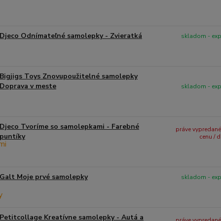
Djeco Odnímateľné samolepky - Zvieratká
skladom - ex
Bigjigs Toys Znovupoužitelné samolepky
Doprava v meste
skladom - ex
Djeco Tvoríme so samolepkami - Farebné
práve vypredané -
puntíky
cenu / 
Galt Moje prvé samolepky
skladom - ex
Petitcollage Kreatívne samolepky - Autá a
práve vypredané -