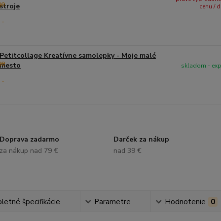
stroje
cenu / 
Petitcollage Kreatívne samolepky - Moje malé
mesto
skladom - ex
Doprava zadarmo
Darček za nákup
za nákup nad 79 €
nad 39 €
etné špecifikácie
Parametre
Hodnotenie
0