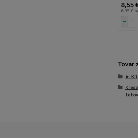
8,55 
6,95 €
b
Tovar 
► KR
Kresl
teto