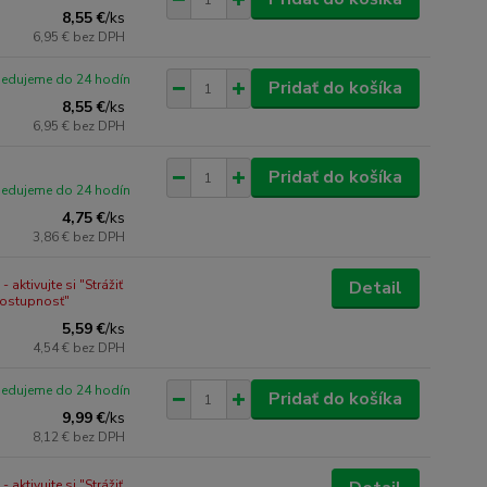
8,55 €
/
ks
6,95 €
bez DPH
pedujeme do 24 hodín
Pridať do košíka
8,55 €
/
ks
6,95 €
bez DPH
Pridať do košíka
pedujeme do 24 hodín
4,75 €
/
ks
3,86 €
bez DPH
 aktivujte si "Strážiť
Detail
dostupnosť"
5,59 €
/
ks
4,54 €
bez DPH
pedujeme do 24 hodín
Pridať do košíka
9,99 €
/
ks
8,12 €
bez DPH
 aktivujte si "Strážiť