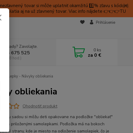
ezľavnený tovar si môže uplatniť okamžitú 5️⃣% zľavu s kódom:
é platia aj na už zľavnený tovar. Viac info nájdete 👉👉👉TU
KTY
Prihlásenie
e si rady? Zavolajte.
0
ks
 905 675 525
za
0 €
a, 9-18 hod.)
amolepky - Návyky obliekania
ky obliekania
Ohodnotiť produkt
tívnou sadou si môžu deti opakovane na podložke "obliekať"
ičky s priloženými samolepkami. Podložka má na bokoch
ateľné strany, kde je miesto na odloženie samolepiek, čo je