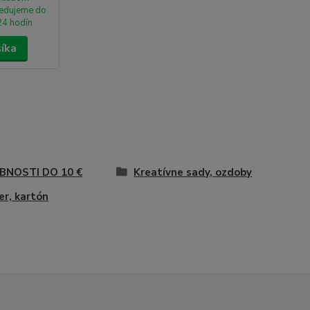
edujeme do
24 hodín
šíka
BNOSTI DO 10 €
Kreatívne sady, ozdoby
er, kartón