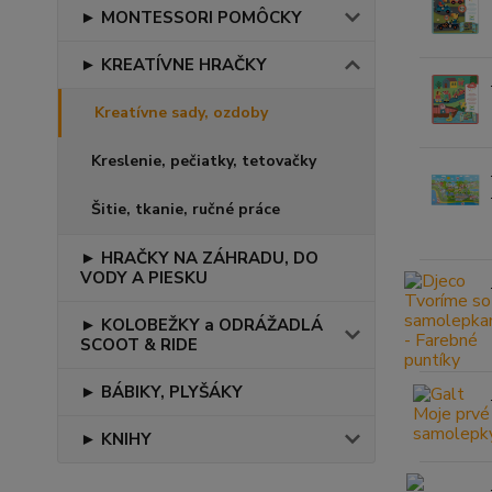
► MONTESSORI POMÔCKY
► KREATÍVNE HRAČKY
Kreatívne sady, ozdoby
Kreslenie, pečiatky, tetovačky
Šitie, tkanie, ručné práce
► HRAČKY NA ZÁHRADU, DO
VODY A PIESKU
► KOLOBEŽKY a ODRÁŽADLÁ
SCOOT & RIDE
► BÁBIKY, PLYŠÁKY
► KNIHY