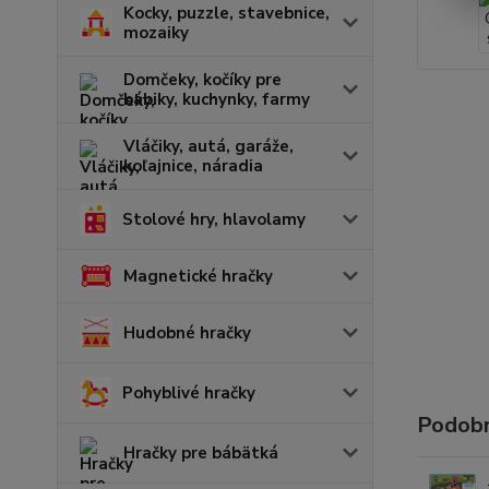
Kocky, puzzle, stavebnice,
mozaiky
Domčeky, kočíky pre
bábiky, kuchynky, farmy
Vláčiky, autá, garáže,
koľajnice, náradia
Stolové hry, hlavolamy
Magnetické hračky
Hudobné hračky
Pohyblivé hračky
Podobn
Hračky pre bábätká