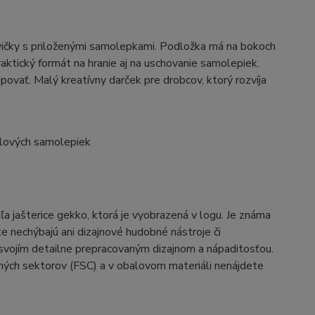
vičky s priloženými samolepkami. Podložka má na bokoch
raktický formát na hranie aj na uschovanie samolepiek.
vať. Malý kreatívny darček pre drobcov, ktorý rozvíja
nylových samolepiek
 jašterice gekko, ktorá je vyobrazená v logu. Je známa
e nechýbajú ani dizajnové hudobné nástroje či
é svojím detailne prepracovaným dizajnom a nápaditosťou.
ľných sektorov (FSC) a v obalovom materiáli nenájdete