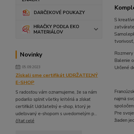
Komple
DARČEKOVÉ POUKAZY
S kreatív
zatvárate
HRAČKY PODĽA EKO
MATERIÁLOV
Samolepky
tvorivosť
Rozmery 
Novinky
Balenie 
Určené d
05.09.2023
Získali sme certifikát UDRŽATEĽNÝ
E-SHOP
Francúzsk
S radosťou vám oznamujeme, že sa nám
najmä svo
podarilo splniť všetky kritériá a získať
spoločens
certifikát Udržateľný e-shop, ktorý je
Pre svoje
udeľovaný e-shopom s uvedomelým p...
žiaden je
čítať celé