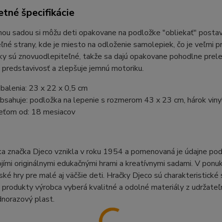
tné špecifikácie
nou sadou si môžu deti opakovane na podložke "obliekať" posta
ľné strany, kde je miesto na odloženie samolepiek, čo je veľmi p
 sú znovuodlepiteľné, takže sa dajú opakovane pohodlne prelepo
, predstavivosť a zlepšuje jemnú motoriku.
balenia: 23 x 22 x 0,5 cm
obsahuje: podložka na lepenie s rozmerom 43 x 23 cm, hárok vi
eťom od: 18 mesiacov
a značka Djeco vznikla v roku 1954 a pomenovaná je údajne podľa
jími originálnymi edukačnými hrami a kreatívnymi sadami. V ponuk
ké hry pre malé aj väčšie deti. Hračky Djeco sú charakteristick
 produkty výrobca vyberá kvalitné a odolné materiály z udržate
dnorazový plast.