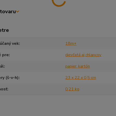
tovaru
etre
účaný vek
18m+
é pre
dievčatá aj chlapcov
ál
papier, kartón
y (š-v-h)
23 x 22 x 0,5 cm
osť
0,21 kg