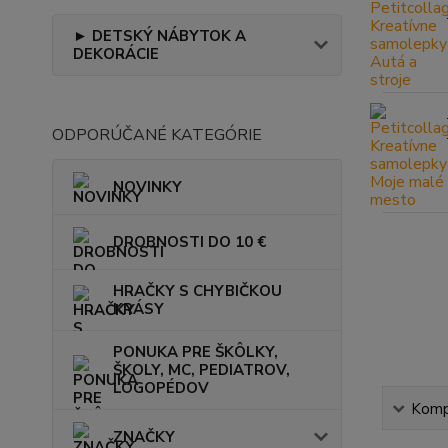
► DETSKÝ NÁBYTOK A
DEKORÁCIE
ODPORÚČANÉ KATEGÓRIE
NOVINKY
DROBNOSTI DO 10 €
HRAČKY S CHYBIČKOU
KRÁSY
PONUKA PRE ŠKÔLKY,
ŠKOLY, MC, PEDIATROV,
LOGOPÉDOV
Kompl
ZNAČKY