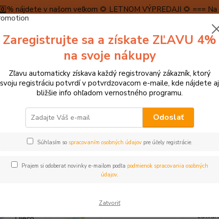
5️⃣0️⃣% nájdete v našom veľkom 🌻 LETNOM VÝPREDAJI 🌻 === Na n
máme teraz pripravené špeciálne zľavy až do výšky 1️⃣5️⃣% , ktor
Zaregistrujte sa a získate ZĽAVU 4%
PRAVA A PLATBA
RECENZIE
👉VRÁTENIE TOVARU👈
KONTA
na svoje nákupy
Zľavu automaticky získava každý registrovaný zákazník, ktorý
Neviet
svoju registráciu potvrdí v potvrdzovacom e-maile, kde nájdete aj
Hľadať
+421
bližšie info ohľadom vernostného programu.
(Po-Pi
Odoslať
► KREATÍVNE HRAČKY
Kreatívne sady, ozdoby
Djeco Odnímateľné s
Súhlasím so
spracovaním osobných údajov
pre účely registrácie.
o Odnímateľné samolepky - Návy
Prajem si odoberať novinky e-mailom podľa
podmienok spracovania osobných
TOP produkt
údajov
.
S krea
Zatvoriť
postav
zatvár