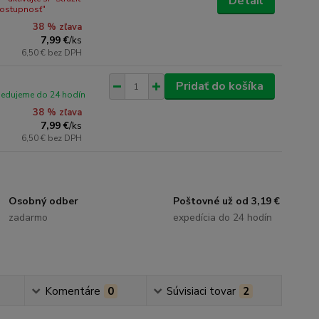
Detail
dostupnosť"
38 % zľava
7,99 €
/
ks
6,50 €
bez DPH
Pridať do košíka
pedujeme do 24 hodín
38 % zľava
7,99 €
/
ks
6,50 €
bez DPH
Osobný odber
Poštovné už od 3,19 €
zadarmo
expedícia do 24 hodín
Komentáre
0
Súvisiaci tovar
2