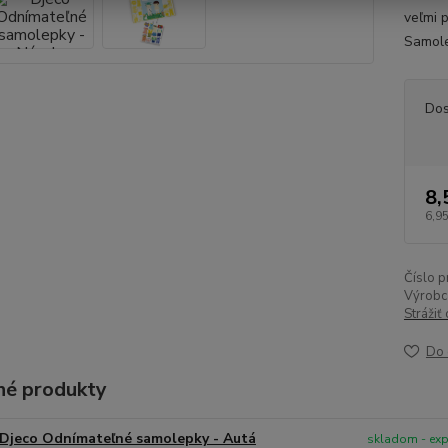
veľmi 
Samole
Dos
8,
6,95
Číslo p
Výrobc
Strážiť
Do 
é produkty
Djeco Odnímateľné samolepky - Autá
skladom - ex