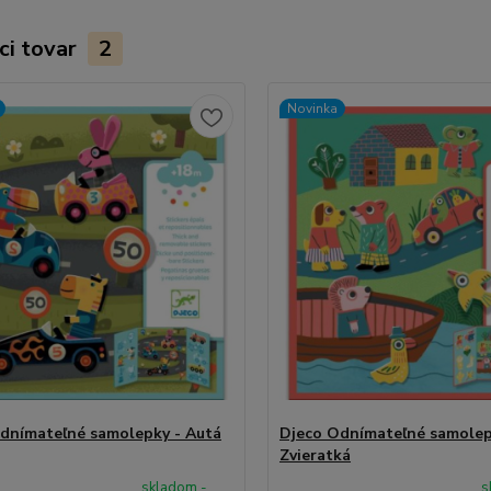
ci tovar
2
Novinka
dnímateľné samolepky - Autá
Djeco Odnímateľné samolep
Zvieratká
skladom -
s