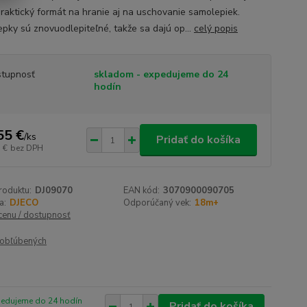
praktický formát na hranie aj na uschovanie samolepiek.
pky sú znovuodlepiteľné, takže sa dajú op...
celý popis
tupnosť
skladom - expedujeme do 24
hodín
55 €
/
ks
Pridať do košíka
 €
bez DPH
roduktu:
DJ09070
EAN kód:
3070900090705
a:
DJECO
Odporúčaný vek:
18m+
 cenu / dostupnosť
obľúbených
pedujeme do 24 hodín
Pridať do košíka