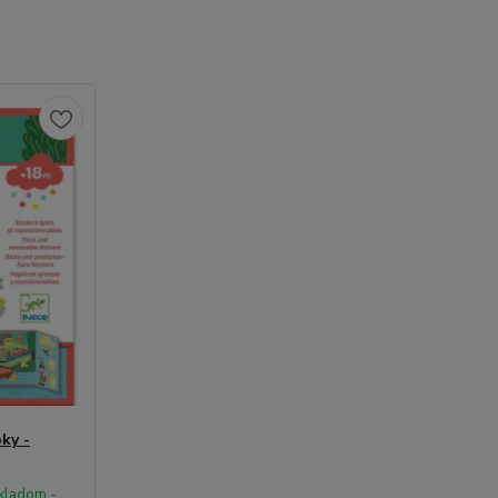
ky -
kladom -