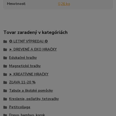
Hmotnosť
0,26 kg
Tovar zaradený v kategóriách
🌻 LETNÝ VÝPREDAJ 🌻
► DREVENÉ A EKO HRAČKY
Edukačné hračky
Magnetické hračky
► KREATÍVNE HRAČKY
ZĽAVA 11-20 %
Tabule a školské pomôcky
Kreslenie, pečiatky, tetovačky
Petitcollage
Drevo, bambus, korok