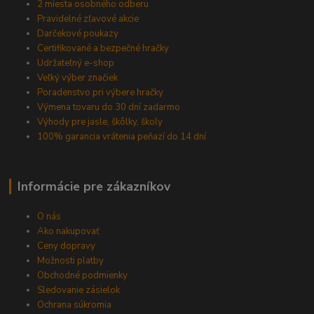
2 miesta osobného odberu
Pravidelné zľavové akcie
Darčekové poukazy
Certifikované a bezpečné hračky
Udržateľný e-shop
Veľký výber značiek
Poradenstvo pri výbere hračky
Výmena tovaru do 30 dní zadarmo
Výhody pre jasle, škôlky, školy
100% garancia vrátenia peňazí do 14 dní
Informácie pre zákazníkov
O nás
Ako nakupovať
Ceny dopravy
Možnosti platby
Obchodné podmienky
Sledovanie zásielok
Ochrana súkromia