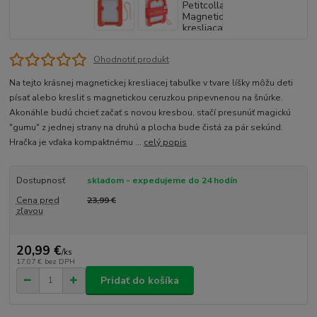
Ohodnotiť produkt
Na tejto krásnej magnetickej kresliacej tabuľke v tvare líšky môžu deti
písať alebo kresliť s magnetickou ceruzkou pripevnenou na šnúrke.
Akonáhle budú chcieť začať s novou kresbou, stačí presunúť magickú
"gumu" z jednej strany na druhú a plocha bude čistá za pár sekúnd.
Hračka je vďaka kompaktnému ...
celý popis
Dostupnosť
skladom - expedujeme do 24 hodín
Cena pred
23,99 €
zľavou
20,99 €
/
ks
17,07 €
bez DPH
Pridať do košíka