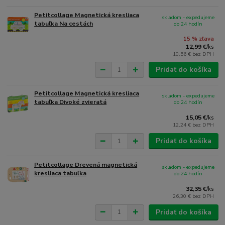
Petitcollage Magnetická kresliaca
skladom - expedujeme
tabuľka Na cestách
do 24 hodín
15 % zľava
12,99 €
/
ks
10,56 €
bez DPH
Pridať do košíka
Petitcollage Magnetická kresliaca
skladom - expedujeme
tabuľka Divoké zvieratá
do 24 hodín
15,05 €
/
ks
12,24 €
bez DPH
Pridať do košíka
Petitcollage Drevená magnetická
skladom - expedujeme
kresliaca tabuľka
do 24 hodín
32,35 €
/
ks
26,30 €
bez DPH
Pridať do košíka