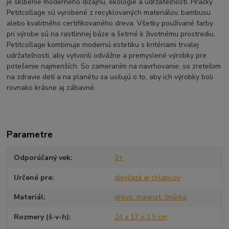
je skĺbenie moderného dizajnu, ekológie a udržateľnosti. Hračky
Petitcollage sú vyrobené z recyklovaných materiálov, bambusu
alebo kvalitného certifikovaného dreva. Všetky používané farby
pri výrobe sú na rastlinnej báze a šetrné k životnému prostrediu.
Petitcollage kombinuje modernú estetiku s kritériami trvalej
udržateľnosti, aby vytvorili odvážne a premyslené výrobky pre
potešenie najmenších. So zameraním na navrhovanie, so zreteľom
na zdravie detí a na planétu sa usilujú o to, aby ich výrobky boli
rovnako krásne aj zábavné.
Parametre
Odporúčaný vek
3+
Určené pre
dievčatá aj chlapcov
Materiál
drevo, magnet, šnúrka
Rozmery (š-v-h)
24 x 17 x 2,5 cm