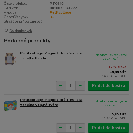
Číslo produktu:
PTC640
EAN kód:
0810073341272
Výrobca:
Petitcollage
Odporúčaný vek:
3+
Strážiť cenu / dostupnosť
Do obľúbených
Podobné produkty
Petitcollage Magnetická kresliaca
skladom - expedujeme
tabuľka Panda
do 24 hodín
17 % zľava
19,99 €
/
ks
16,25 €
bez DPH
Pridať do košíka
Petitcollage Magnetická kresliaca
skladom - expedujeme
tabuľka Vtipné tváre
do 24 hodín
15,05 €
/
ks
12,24 €
bez DPH
Pridať do košíka