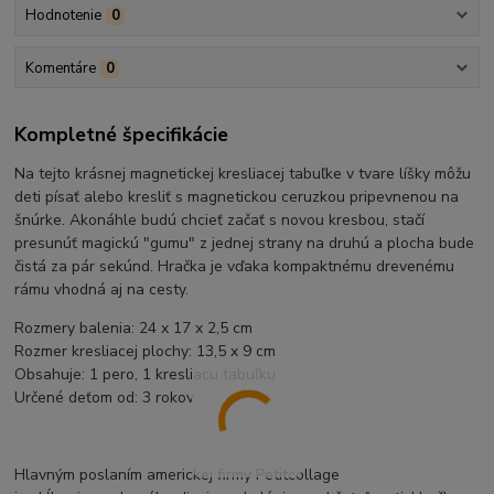
Hodnotenie
0
Komentáre
0
Kompletné špecifikácie
Na tejto krásnej magnetickej kresliacej tabuľke v tvare líšky môžu
deti písať alebo kresliť s magnetickou ceruzkou pripevnenou na
šnúrke. Akonáhle budú chcieť začať s novou kresbou, stačí
presunúť magickú "gumu" z jednej strany na druhú a plocha bude
čistá za pár sekúnd. Hračka je vďaka kompaktnému drevenému
rámu vhodná aj na cesty.
Rozmery balenia: 24 x 17 x 2,5 cm
Rozmer kresliacej plochy: 13,5 x 9 cm
Obsahuje: 1 pero, 1 kresliacu tabuľku
Určené deťom od: 3 rokov
Hlavným poslaním americkej firmy Petitcollage