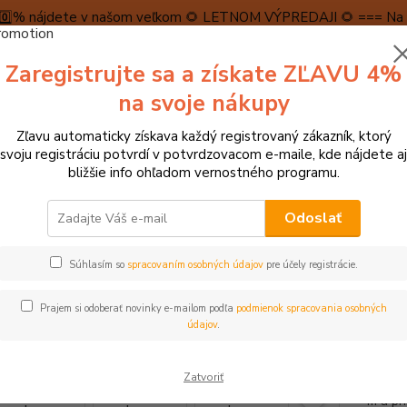
5️⃣0️⃣% nájdete v našom veľkom 🌻 LETNOM VÝPREDAJI 🌻 === Na n
máme teraz pripravené špeciálne zľavy až do výšky 1️⃣5️⃣% , ktor
Zaregistrujte sa a získate ZĽAVU 4%
PRAVA A PLATBA
RECENZIE
👉VRÁTENIE TOVARU👈
KONTA
na svoje nákupy
Zľavu automaticky získava každý registrovaný zákazník, ktorý
Neviet
svoju registráciu potvrdí v potvrdzovacom e-maile, kde nájdete aj
Hľadať
+421
bližšie info ohľadom vernostného programu.
(Po-Pi
Odoslať
► KREATÍVNE HRAČKY
Kreslenie, pečiatky, tetovačky
Pexi Maľovacie
Súhlasím so
spracovaním osobných údajov
pre účely registrácie.
 Maľovacie obrusy Jednorožce 3 
Prajem si odoberať novinky e-mailom podľa
podmienok spracovania osobných
údajov
.
Táto m
Zatvoriť
nekone
m a pr