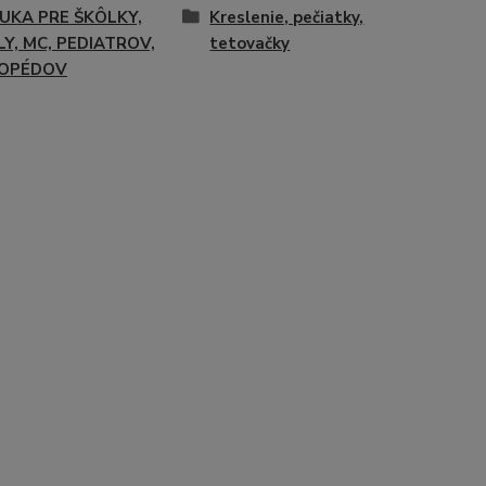
UKA PRE ŠKÔLKY,
Kreslenie, pečiatky,
Y, MC, PEDIATROV,
tetovačky
OPÉDOV