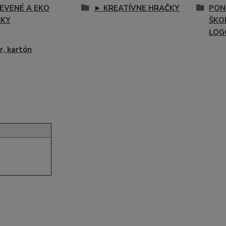
EVENÉ A EKO
► KREATÍVNE HRAČKY
PON
ČKY
ŠKOL
LOG
r, kartón