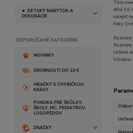
Táto max
dlhá 3,6 
► DETSKÝ NÁBYTOK A
DEKORÁCIE
nalepiť n
fixky. De
Rozmery 
ODPORÚČANÉ KATEGÓRIE
Rozmery 
Určené d
NOVINKY
Výrobca:
DROBNOSTI DO 10 €
HRAČKY S CHYBIČKOU
KRÁSY
Param
PONUKA PRE ŠKÔLKY,
Odpor
ŠKOLY, MC, PEDIATROV,
LOGOPÉDOV
Určen
ZNAČKY
Materi