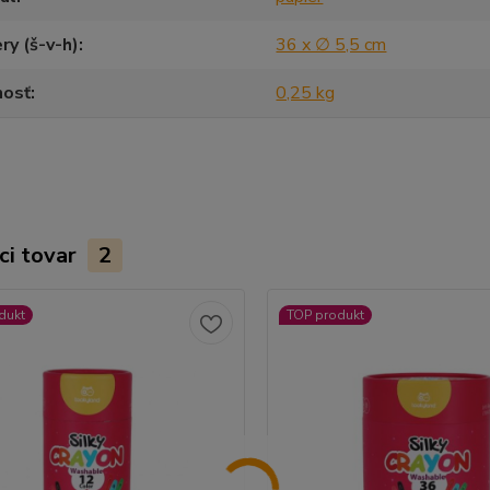
y (š-v-h)
36 x ∅ 5,5 cm
osť
0,25 kg
ci tovar
2
dukt
TOP produkt