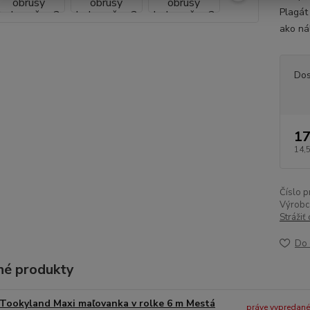
Plagát 
ako nál
Dos
17
14,
Číslo p
Výrobc
Strážiť
Do 
é produkty
Tookyland Maxi maľovanka v rolke 6 m Mestá
práve vypredané -