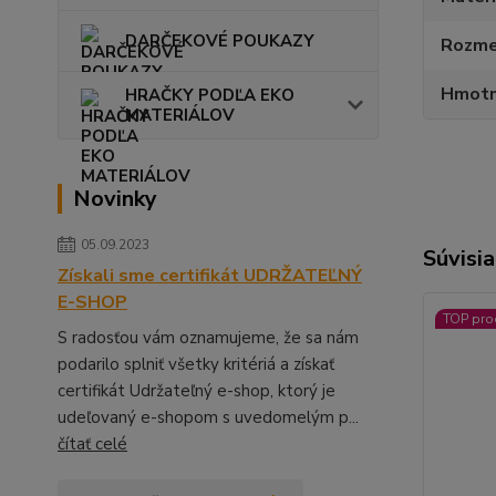
DARČEKOVÉ POUKAZY
Rozmer
Hmotn
HRAČKY PODĽA EKO
MATERIÁLOV
Novinky
05.09.2023
Súvisia
Získali sme certifikát UDRŽATEĽNÝ
E-SHOP
TOP pro
S radosťou vám oznamujeme, že sa nám
podarilo splniť všetky kritériá a získať
certifikát Udržateľný e-shop, ktorý je
udeľovaný e-shopom s uvedomelým p...
čítať celé