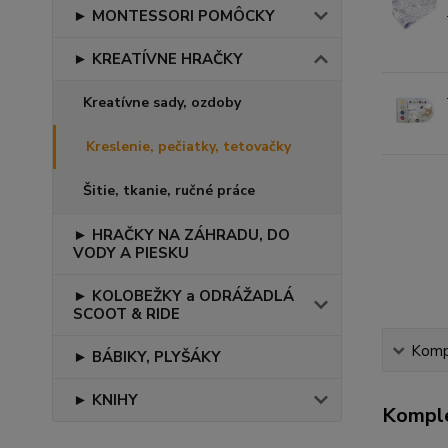
► MONTESSORI POMÔCKY
► KREATÍVNE HRAČKY
Kreatívne sady, ozdoby
Kreslenie, pečiatky, tetovačky
Šitie, tkanie, ručné práce
► HRAČKY NA ZÁHRADU, DO
VODY A PIESKU
► KOLOBEŽKY a ODRÁŽADLÁ
SCOOT & RIDE
Kompl
► BÁBIKY, PLYŠÁKY
► KNIHY
Komple