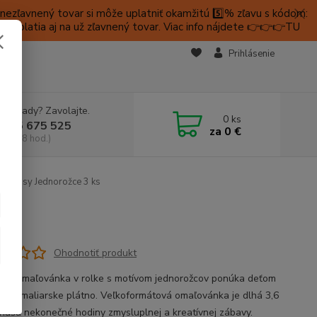
ezľavnený tovar si môže uplatniť okamžitú 5️⃣% zľavu s kódom:
é platia aj na už zľavnený tovar. Viac info nájdete 👉👉👉TU
KTY
Prihlásenie
e si rady? Zavolajte.
0
ks
 905 675 525
za
0 €
a, 9-18 hod.)
 obrusy Jednorožce 3 ks
ks
Ohodnotiť produkt
axi omaľovánka v rolke s motívom jednorožcov ponúka deťom
čné maliarske plátno. Veľkoformátová omaľovánka je dlhá 3,6
ináša nekonečné hodiny zmysluplnej a kreatívnej zábavy.