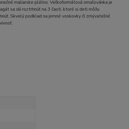
nečné maliarske plátno. Veľkoformátová omaľovánka je
gát sa dá roztrhnúť na 3 časti, ktoré si deti môžu
trihnúť. Skvelý podklad na jemné voskovky či zmývateľné
vivosť.