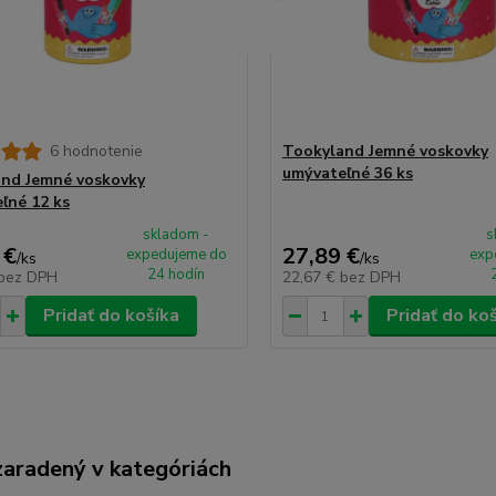
6 hodnotenie
Tookyland Jemné voskovky
umývateľné 36 ks
nd Jemné voskovky
ľné 12 ks
skladom -
s
 €
27,89 €
expedujeme do
exp
/
ks
/
ks
24 hodín
bez DPH
22,67 €
bez DPH
Pridať do košíka
Pridať do ko
zaradený v kategóriách