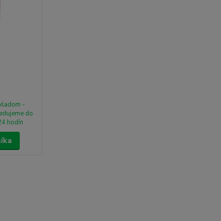
kladom -
edujeme do
24 hodín
šíka