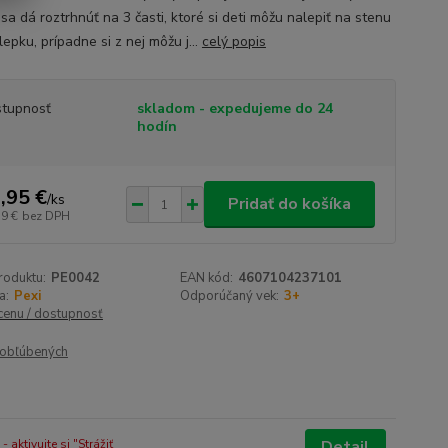
sa dá roztrhnúť na 3 časti, ktoré si deti môžu nalepiť na stenu
epku, prípadne si z nej môžu j...
celý popis
tupnosť
skladom - expedujeme do 24
hodín
,95 €
/
ks
Pridať do košíka
59 €
bez DPH
roduktu:
PE0042
EAN kód:
4607104237101
a:
Pexi
Odporúčaný vek:
3+
 cenu / dostupnosť
obľúbených
 aktivujte si "Strážiť
Detail