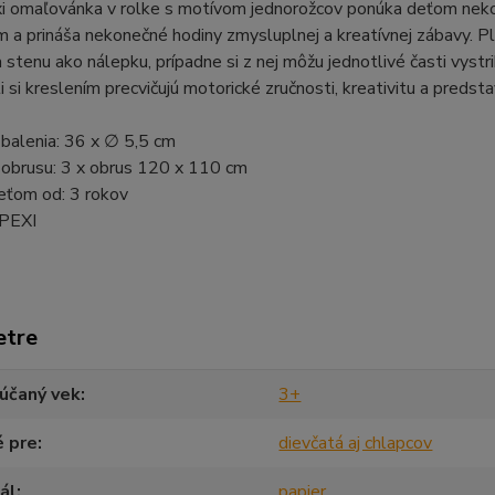
i omaľovánka v rolke s motívom jednorožcov ponúka deťom neko
m a prináša nekonečné hodiny zmysluplnej a kreatívnej zábavy. Pla
a stenu ako nálepku, prípadne si z nej môžu jednotlivé časti vys
ti si kreslením precvičujú motorické zručnosti, kreativitu a predsta
balenia: 36 x ∅ 5,5 cm
obrusu: 3 x obrus 120 x 110 cm
eťom od: 3 rokov
 PEXI
etre
účaný vek
3+
é pre
dievčatá aj chlapcov
ál
papier