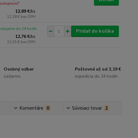
dostupnosť"
12,89 €
/
ks
12,28 €
bez DPH
pedujeme do 24 hodín
Pridať do košíka
12,76 €
/
ks
12,15 €
bez DPH
Osobný odber
Poštovné už od 3,19 €
zadarmo
expedícia do 24 hodín
Komentáre
0
Súvisiaci tovar
2