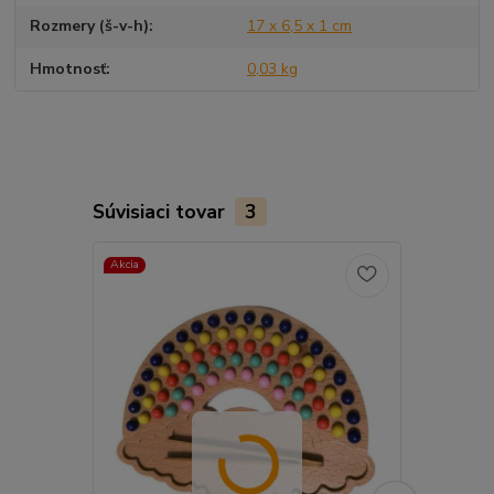
Rozmery (š-v-h)
17 x 6,5 x 1 cm
Hmotnosť
0,03 kg
Súvisiaci tovar
3
Akcia
TOP produkt