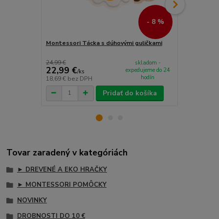
- 8 %
Montessori Tácka s dúhovými guličkami
Viga Dreven
24,99 €
skladom -
22,99 €
26,99 €
expedujeme do 24
/
ks
/
k
hodín
18,69 €
bez DPH
21,94 €
bez 
Pridať do košíka
Tovar zaradený v kategóriách
► DREVENÉ A EKO HRAČKY
► MONTESSORI POMÔCKY
NOVINKY
DROBNOSTI DO 10 €