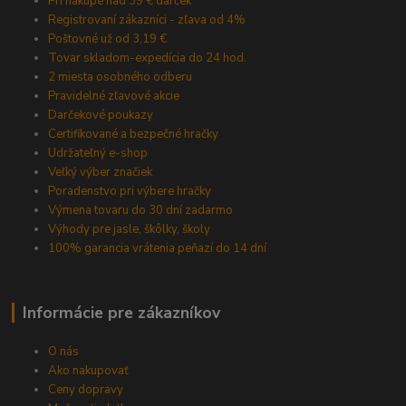
Pri nákupe nad 39 € darček
Registrovaní zákazníci - zľava od 4%
Poštovné už od 3,19 €
Tovar skladom-expedícia do 24 hod.
2 miesta osobného odberu
Pravidelné zľavové akcie
Darčekové poukazy
Certifikované a bezpečné hračky
Udržateľný e-shop
Veľký výber značiek
Poradenstvo pri výbere hračky
Výmena tovaru do 30 dní zadarmo
Výhody pre jasle, škôlky, školy
100% garancia vrátenia peňazí do 14 dní
Informácie pre zákazníkov
O nás
Ako nakupovať
Ceny dopravy