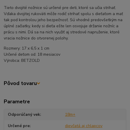
Tieto dvojité nožnice sú určené pre deti, ktoré sa učia strihať.
Vďaka dvojitej rukoväti môže rodič strihať spolu s dieťaťom a mať
tak pod kontrolou jeho bezpečnosť. Sú vhodné predovšetkým na
úplné začiatky, kedy si dieťa ešte len osvojuje držanie nožníc a
prácu s nimi. Dá sa na nich využiť aj stredové napruženie, ktoré
vracia nožnice do otvorenej polohy.
Rozmery: 17 x 6,5 x 1 cm
Určené deťom od: 18 mesiacov
Výrobca: BETZOLD
Pôvod tovaru
Parametre
Odporúčaný vek
18m+
Určené pre
dievčatá aj chlapcov