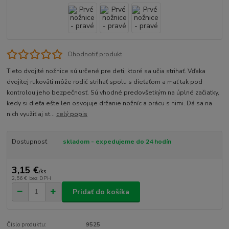
Ohodnotiť produkt
Tieto dvojité nožnice sú určené pre deti, ktoré sa učia strihať. Vďaka
dvojitej rukoväti môže rodič strihať spolu s dieťaťom a mať tak pod
kontrolou jeho bezpečnosť. Sú vhodné predovšetkým na úplné začiatky,
kedy si dieťa ešte len osvojuje držanie nožníc a prácu s nimi. Dá sa na
nich využiť aj st...
celý popis
Dostupnosť
skladom - expedujeme do 24 hodín
3,15 €
/
ks
2,56 €
bez DPH
Pridať do košíka
Číslo produktu:
9525