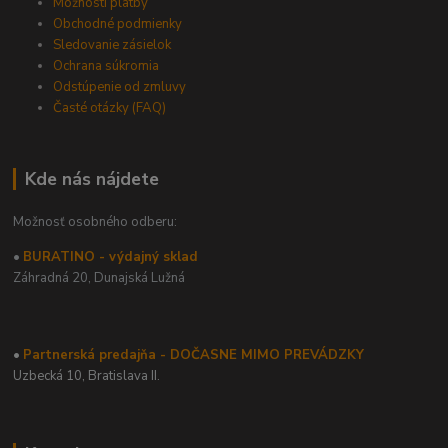
Možnosti platby
Obchodné podmienky
Sledovanie zásielok
Ochrana súkromia
Odstúpenie od zmluvy
Časté otázky (FAQ)
Kde nás nájdete
Možnosť osobného odberu:
•
BURATINO - výdajný sklad
Záhradná 20,
Dunajská Lužná
•
Partnerská predajňa - DOČASNE MIMO PREVÁDZKY
Uzbecká 10, Bratislava II.