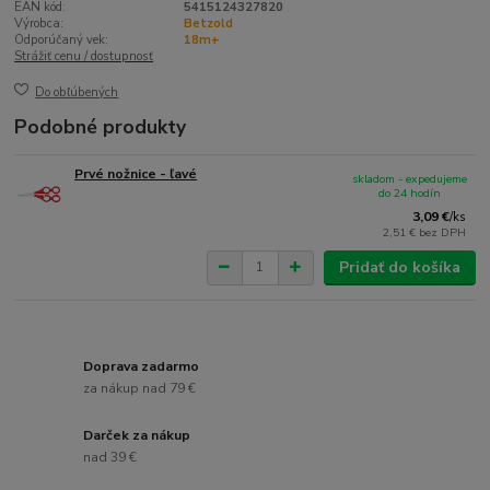
EAN kód:
5415124327820
Výrobca:
Betzold
Odporúčaný vek:
18m+
Strážiť cenu / dostupnosť
Do obľúbených
Podobné produkty
Prvé nožnice - ľavé
skladom - expedujeme
do 24 hodín
3,09 €
/
ks
2,51 €
bez DPH
Pridať do košíka
Doprava zadarmo
za nákup nad 79 €
Darček za nákup
nad 39 €