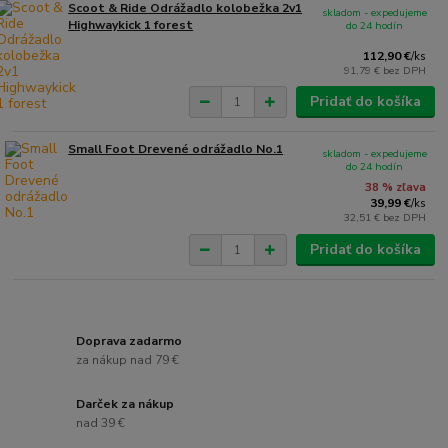
Scoot & Ride Odrážadlo kolobežka 2v1
skladom - expedujeme
Highwaykick 1 forest
do 24 hodín
112,90 €
/
ks
91,79 €
bez DPH
Pridať do košíka
Small Foot Drevené odrážadlo No.1
skladom - expedujeme
do 24 hodín
38 % zľava
39,99 €
/
ks
32,51 €
bez DPH
Pridať do košíka
Doprava zadarmo
za nákup nad 79 €
Darček za nákup
nad 39 €