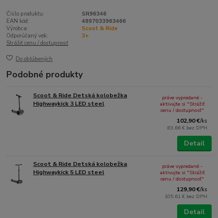
Číslo produktu:
SR96346
EAN kód:
4897033963466
Výrobca:
Scoot & Ride
Odporúčaný vek:
3+
Strážiť cenu / dostupnosť
Do obľúbených
Podobné produkty
Scoot & Ride Detská kolobežka
práve vypredané -
Highwaykick 3 LED steel
aktivujte si "Strážiť
cenu / dostupnosť"
102,90 €
/
ks
83,66 €
bez DPH
Detail
Scoot & Ride Detská kolobežka
práve vypredané -
Highwaykick 5 LED steel
aktivujte si "Strážiť
cenu / dostupnosť"
129,90 €
/
ks
105,61 €
bez DPH
Detail