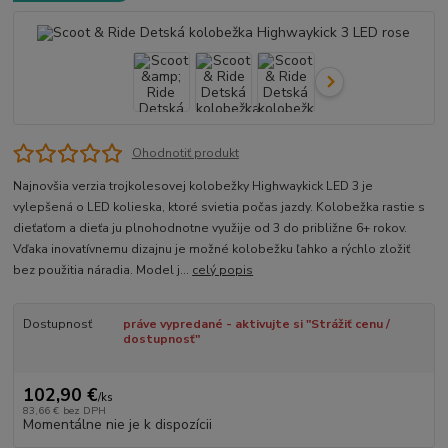
Ohodnotiť produkt
Najnovšia verzia trojkolesovej kolobežky Highwaykick LED 3 je
vylepšená o LED kolieska, ktoré svietia počas jazdy. Kolobežka rastie s
dieťaťom a dieťa ju plnohodnotne využije od 3 do približne 6+ rokov.
Vďaka inovatívnemu dizajnu je možné kolobežku ľahko a rýchlo zložiť
bez použitia náradia. Model j...
celý popis
Dostupnosť
práve vypredané - aktivujte si "Strážiť cenu /
dostupnosť"
102,90 €
/
ks
83,66 €
bez DPH
Momentálne nie je k dispozícii