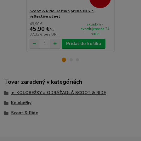
Scoot & Ride Detská prilba XXS-S
Scoot & Rid
reflective steel
49,90 €
skladom -
45,90 €
45,90 €
expedujeme do 24
/
ks
/
k
hodín
37,32 €
bez DPH
37,32 €
bez 
Pridať do košíka
Tovar zaradený v kategóriách
► KOLOBEŽKY a ODRÁŽADLÁ SCOOT & RIDE
Kolobežky
Scoot & Ride