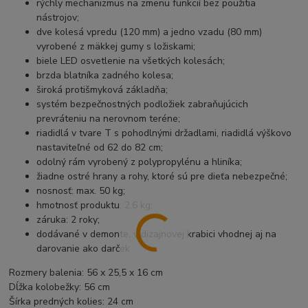
rýchly mechanizmus na zmenu funkcií bez použitia
nástrojov;
dve kolesá vpredu (120 mm) a jedno vzadu (80 mm)
vyrobené z mäkkej gumy s ložiskami;
biele LED osvetlenie na všetkých kolesách;
brzda blatníka zadného kolesa;
široká protišmyková základňa;
systém bezpečnostných podložiek zabraňujúcich
prevráteniu na nerovnom teréne;
riadidlá v tvare T s pohodlnými držadlami, riadidlá výškovo
nastaviteľné od 62 do 82 cm;
odolný rám vyrobený z polypropylénu a hliníka;
žiadne ostré hrany a rohy, ktoré sú pre dieťa nebezpečné;
nosnosť: max. 50 kg;
hmotnosť produktu: 2,6 kg;
záruka: 2 roky;
dodávané v demonte, v dizajnovej krabici vhodnej aj na
darovanie ako darček
Rozmery balenia: 56 x 25,5 x 16 cm
Dĺžka kolobežky: 56 cm
Šírka predných kolies: 24 cm