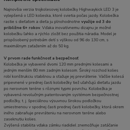
Najnovšia verzia trojkolesovej kolobežky Highwaykick LED 3 je
vylepšená o LED kolieska, ktoré svietia počas jazdy. Kolobežka
rastie s dieťaťom a dieťa ju plnohodnotne
využije od 3 do
približne 6+ rokov
. Vďaka inovatívnemu dizajnu je možné
kolobežku ľahko a rýchlo zložiť bez použitia náradia. Model je
prispôsobený potrebám detí s výškou od 96 do 130 cm, s
maximálnym zaťažením až do 50 kg.
V prvom rade funkčnosť a bezpečnosť
Kolobežka je vybavené dvomi 120 mm prednými kolesami a
jedným menším 80 mm zadným kolesom. Široký rozchod kolies
robí konštrukciu stabilnou a sťažuje jej prevrátenie. Väčšie kolesá
pripevnené v prednej časti kolobežky tiež uľahčujú dieťaťu jazdu
po nerovnom teréne s rôznymi typmi povrchu. Kolobežka je
vybavená revolučným patentovaným systémom bezpečnostnej
podložky, t. j. špeciálnou výsuvnou širokou podložkou
umiestnenou v spodnej časti prednej časti kolobežky, ktorá okrem
iného zabraňuje prevráteniu na nerovnom teréne alebo
zaseknutiu kolies.
Zvýšená stabilita vďaka zámku riadidiel znemožňuje zatáčanie