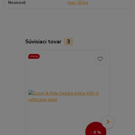
Nosnosť
max. 50 kg
Súvisiaci tovar
3
Akcia
- 8 %