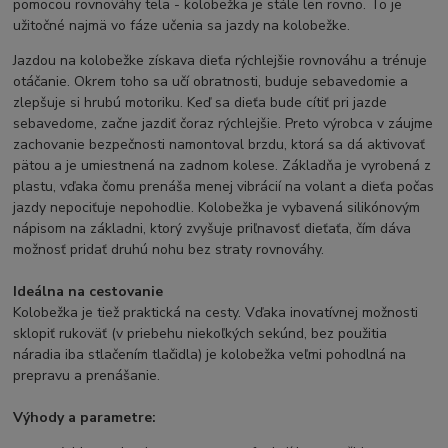
pomocou rovnováhy tela - kolobežka je stále len rovno. To je
užitočné najmä vo fáze učenia sa jazdy na kolobežke.
Jazdou na kolobežke získava dieťa rýchlejšie rovnováhu a trénuje
otáčanie. Okrem toho sa učí obratnosti, buduje sebavedomie a
zlepšuje si hrubú motoriku. Keď sa dieťa bude cítiť pri jazde
sebavedome, začne jazdiť čoraz rýchlejšie. Preto výrobca v záujme
zachovanie bezpečnosti namontoval brzdu, ktorá sa dá aktivovať
pätou a je umiestnená na zadnom kolese. Základňa je vyrobená z
plastu, vďaka čomu prenáša menej vibrácií na volant a dieťa počas
jazdy nepociťuje nepohodlie. Kolobežka je vybavená silikónovým
nápisom na základni, ktorý zvyšuje priľnavosť dieťaťa, čím dáva
možnosť pridať druhú nohu bez straty rovnováhy.
Ideálna na cestovanie
Kolobežka je tiež praktická na cesty. Vďaka inovatívnej možnosti
sklopiť rukoväť (v priebehu niekoľkých sekúnd, bez použitia
náradia iba stlačením tlačidla) je kolobežka veľmi pohodlná na
prepravu a prenášanie.
Výhody a parametre: