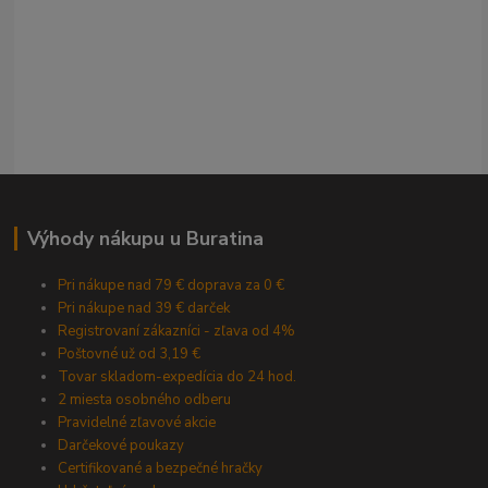
Výhody nákupu u Buratina
Pri nákupe nad 79 € doprava za 0 €
Pri nákupe nad 39 € darček
Registrovaní zákazníci - zľava od 4%
Poštovné už od 3,19 €
Tovar skladom-expedícia do 24 hod.
2 miesta osobného odberu
Pravidelné zľavové akcie
Darčekové poukazy
Certifikované a bezpečné hračky