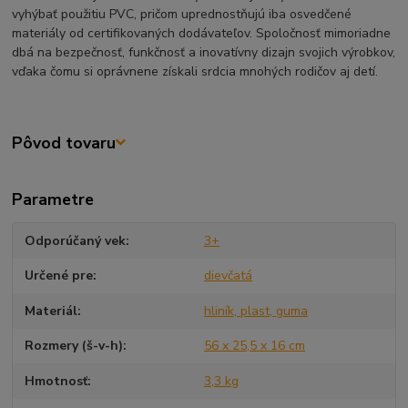
vyhýbať použitiu PVC, pričom uprednostňujú iba osvedčené
materiály od certifikovaných dodávateľov.
Spoločnosť mimoriadne
dbá na bezpečnosť, funkčnosť a inovatívny dizajn svojich výrobkov,
vďaka čomu si oprávnene získali srdcia mnohých rodičov aj detí.
Pôvod tovaru
Parametre
Odporúčaný vek
3+
Určené pre
dievčatá
Materiál
hliník, plast, guma
Rozmery (š-v-h)
56 x 25,5 x 16 cm
Hmotnosť
3,3 kg