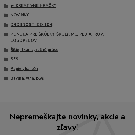
► KREATÍVNE HRAČKY
NOVINKY
DROBNOSTI DO 10 €
PONUKA PRE ŠKÔLKY, ŠKOLY, MC, PEDIATROV,
LOGOPÉDOV
Šitie, tkanie, ručné práce
SES
Papier, kartón
Bavlna, vlna, plyš
Nepremeškajte novinky, akcie a
zľavy!