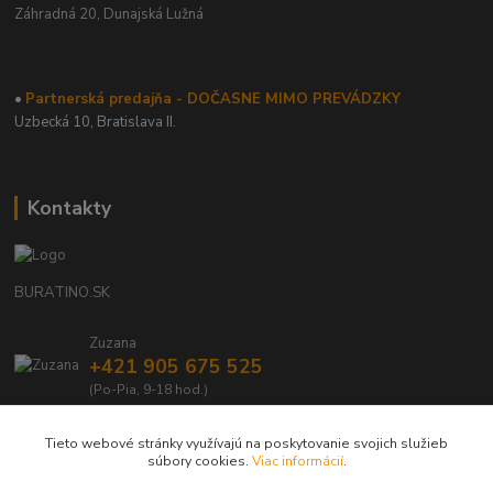
Záhradná 20,
Dunajská Lužná
•
Partnerská predajňa - DOČASNE MIMO PREVÁDZKY
Uzbecká 10, Bratislava II.
Kontakty
BURATINO.SK
Zuzana
+421 905 675 525
(Po-Pia, 9-18 hod.)
info@buratino.sk
Tieto webové stránky využívajú na poskytovanie svojich služieb
súbory cookies.
Viac informácií
.