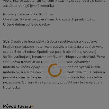
veľkej ihly so zaobleným koncom. Počas hry si deti rozvíjajú slovnú
zásobu a trénujú jemnú motoriku.
Rozmery balenia: 20 x 20 x 4 cm
Obsahuje: 6 kariet so zvieratkami, 6 chlpatých priadzí, 1 ihlu
Určené deťom od: 3 do 6 rokov
SES Creative je holandský výrobca vzdelávacích a kreatívnych
hračiek rozvíjajúcich motoriku, kreativitu a fantáziu u detí vo veku
cca od 3 do 14 rokov. Spoločnosť patrí k absolútnej svetovej
špičke vyrábajúcej kreatívne hračky pre chlapcov a dievčatá. Firma
SES udáva trendy už od roku 1972 vo výrobe výtvarných
materiálov. Počas vývoja a výroby hračiek dbá na vysokú kvalitu
materiálov, ale aj na celkovú vyváženosť medzi kvalitou a cenou a
predovšetkým na bezpečnosť, aby hračky z dreva boli zdravotne
nezávadné. Od surovín až po finálny produkt sa všetko vyrába v
Holandsku.
Pôvod tovaru