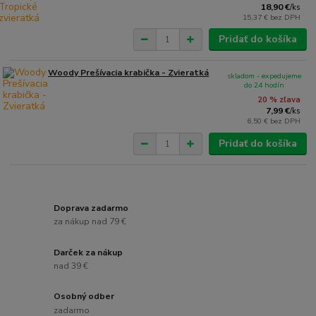
18,90 €
/
ks
15,37 €
bez DPH
Pridať do košíka
Woody Prešívacia krabička - Zvieratká
skladom - expedujeme
do 24 hodín
20 % zľava
7,99 €
/
ks
6,50 €
bez DPH
Pridať do košíka
Doprava zadarmo
za nákup nad 79 €
Darček za nákup
nad 39 €
Osobný odber
zadarmo