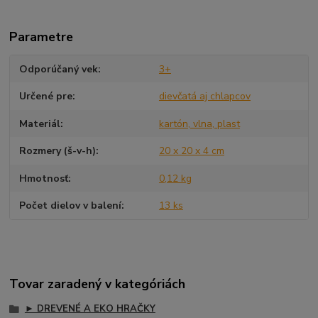
Parametre
Odporúčaný vek
3+
Určené pre
dievčatá aj chlapcov
Materiál
kartón, vlna, plast
Rozmery (š-v-h)
20 x 20 x 4 cm
Hmotnosť
0,12 kg
Počet dielov v balení
13 ks
Tovar zaradený v kategóriách
► DREVENÉ A EKO HRAČKY