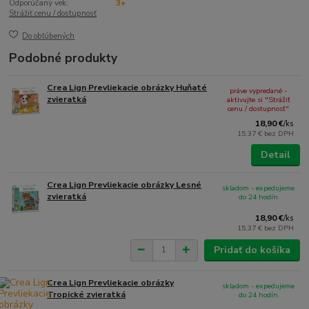
Odporúčaný vek:
3+
Strážiť cenu / dostupnosť
Do obľúbených
Podobné produkty
Crea Lign Prevliekacie obrázky Huňaté
práve vypredané -
zvieratká
aktivujte si "Strážiť
cenu / dostupnosť"
18,90 €
/
ks
15,37 €
bez DPH
Detail
Crea Lign Prevliekacie obrázky Lesné
skladom - expedujeme
zvieratká
do 24 hodín
18,90 €
/
ks
15,37 €
bez DPH
Pridať do košíka
Crea Lign Prevliekacie obrázky
skladom - expedujeme
Tropické zvieratká
do 24 hodín