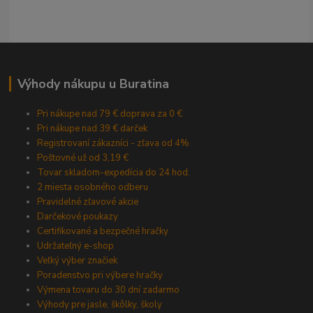
Výhody nákupu u Buratina
Pri nákupe nad 79 € doprava za 0 €
Pri nákupe nad 39 € darček
Registrovaní zákazníci - zľava od 4%
Poštovné už od 3,19 €
Tovar skladom-expedícia do 24 hod.
2 miesta osobného odberu
Pravidelné zľavové akcie
Darčekové poukazy
Certifikované a bezpečné hračky
Udržateľný e-shop
Veľký výber značiek
Poradenstvo pri výbere hračky
Výmena tovaru do 30 dní zadarmo
Výhody pre jasle, škôlky, školy