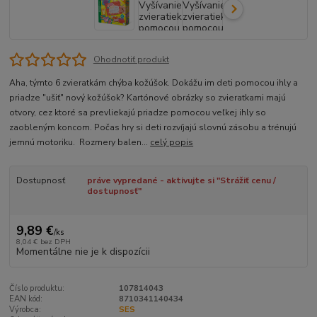
Ohodnotiť produkt
Aha, týmto 6 zvieratkám chýba kožúšok. Dokážu im deti pomocou ihly a
priadze "ušiť" nový kožúšok? Kartónové obrázky so zvieratkami majú
otvory, cez ktoré sa prevliekajú priadze pomocou veľkej ihly so
zaobleným koncom. Počas hry si deti rozvíjajú slovnú zásobu a trénujú
jemnú motoriku. Rozmery balen...
celý popis
Dostupnosť
práve vypredané - aktivujte si "Strážiť cenu /
dostupnosť"
9,89 €
/
ks
8,04 €
bez DPH
Momentálne nie je k dispozícii
Číslo produktu:
107814043
EAN kód:
8710341140434
Výrobca:
SES