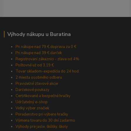
Výhody nákupu u Buratina
Pri nákupe nad 79 € doprava za 0 €
Pri nákupe nad 39 € darček
Registrovaní zákazníci - zľava od 4%
Poštovné už od 3,19 €
Tovar skladom-expedícia do 24 hod.
2 miesta osobného odberu
Pravidelné zľavové akcie
Darčekové poukazy
Certifikované a bezpečné hračky
Udržateľný e-shop
Veľký výber značiek
Poradenstvo pri výbere hračky
Výmena tovaru do 30 dní zadarmo
Výhody pre jasle, škôlky, školy