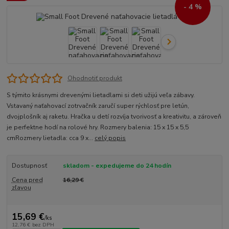
- 4 %
Ohodnotiť produkt
S týmito krásnymi drevenými lietadlami si deti užijú veľa zábavy.
Vstavaný naťahovací zotrvačník zaručí super rýchlosť pre letún,
dvojplošník aj raketu. Hračka u detí rozvíja tvorivosť a kreativitu, a zároveň
je perfektne hodí na rolové hry. Rozmery balenia: 15 x 15 x 5,5
cmRozmery lietadla: cca 9 x...
celý popis
Dostupnosť
skladom - expedujeme do 24 hodín
Cena pred
16,29 €
zľavou
15,69 €
/
ks
12,76 €
bez DPH