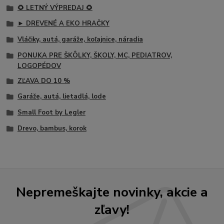
🌻 LETNÝ VÝPREDAJ 🌻
► DREVENÉ A EKO HRAČKY
Vláčiky, autá, garáže, koľajnice, náradia
PONUKA PRE ŠKÔLKY, ŠKOLY, MC, PEDIATROV,
LOGOPÉDOV
ZĽAVA DO 10 %
Garáže, autá, lietadlá, lode
Small Foot by Legler
Drevo, bambus, korok
Nepremeškajte novinky, akcie a
zľavy!