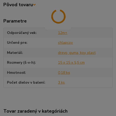
Pôvod tovaru
Parametre
Odporúčaný vek
12m+
Určené pre
chlapcov
Materiál
drevo, guma, kov, plast
Rozmery (š-v-h)
15 x 15 x 5,5 cm
Hmotnosť
0,18 kg
Počet dielov v balení
3 ks
Tovar zaradený v kategóriách