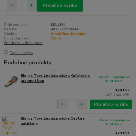
Pridať do košíka
Číslo produktu:
LE11884
EAN kód:
4020972118844
Výrobca:
Small Foot by Legler
Odporúčaný vek:
12m+
Strážiť cenu / dostupnosť
Do obľúbených
Podobné produkty
Bigjigs Toys Lepiaca páska Koľajnice s
skladom - expedujeme
lokomotívou
do 24 hodín
8,29 €
/
ks
6,74 €
bez DPH
Pridať do košíka
Bigjigs Toys Lepiaca páska Cesta s
skladom - expedujeme
autíčkom
do 24 hodín
8,29 €
/
ks