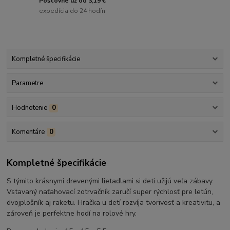
Poštovné už od 3,19 €
expedícia do 24 hodín
Kompletné špecifikácie
Parametre
Hodnotenie
0
Komentáre
0
Kompletné špecifikácie
S týmito krásnymi drevenými lietadlami si deti užijú veľa zábavy.
Vstavaný naťahovací zotrvačník zaručí super rýchlosť pre letún,
dvojplošník aj raketu. Hračka u detí rozvíja tvorivosť a kreativitu, a
zároveň je perfektne hodí na rolové hry.