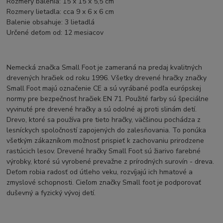
Rozmery balenia: 15 x 15 x 5,5 cm
Rozmery lietadla: cca 9 x 6 x 6 cm
Balenie obsahuje: 3 lietadlá
Určené deťom od: 12 mesiacov
Nemecká značka Small Foot je zameraná na predaj kvalitných
drevených hračiek od roku 1996. Všetky drevené hračky značky
Small Foot majú označenie CE a sú vyrábané podľa európskej
normy pre bezpečnosť hračiek EN 71. Použité farby sú špeciálne
vyvinuté pre drevené hračky a sú odolné aj proti slinám detí.
Drevo, ktoré sa používa pre tieto hračky, väčšinou pochádza z
lesníckych spoločností zapojených do zalesňovania. To ponúka
všetkým zákazníkom možnosť prispieť k zachovaniu prirodzene
rastúcich lesov. Drevené hračky Small Foot sú žiarivo farebné
výrobky, ktoré sú vyrobené prevažne z prírodných surovín - dreva.
Deťom robia radosť od útleho veku, rozvíjajú ich hmatové a
zmyslové schopnosti. Cieľom značky Small foot je podporovať
duševný a fyzický vývoj detí.