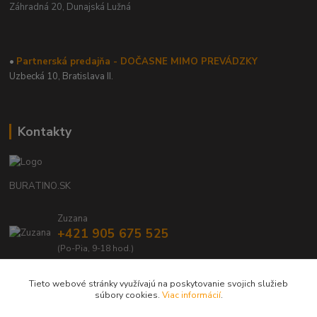
Záhradná 20,
Dunajská Lužná
•
Partnerská predajňa - DOČASNE MIMO PREVÁDZKY
Uzbecká 10, Bratislava II.
Kontakty
BURATINO.SK
Zuzana
+421 905 675 525
(Po-Pia, 9-18 hod.)
info@buratino.sk
Tieto webové stránky využívajú na poskytovanie svojich služieb
súbory cookies.
Viac informácií
.