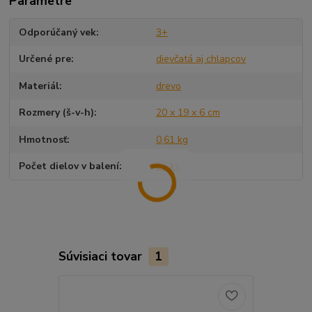
Parametre
Odporúčaný vek
3+
Určené pre
dievčatá aj chlapcov
Materiál
drevo
Rozmery (š-v-h)
20 x 19 x 6 cm
Hmotnosť
0,61 kg
Počet dielov v balení
26 ks
Súvisiaci tovar
1