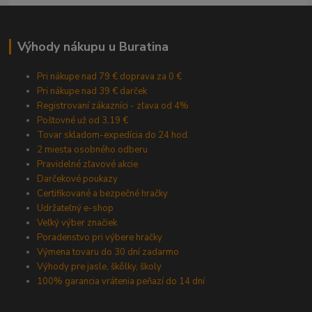
Výhody nákupu u Buratina
Pri nákupe nad 79 € doprava za 0 €
Pri nákupe nad 39 € darček
Registrovaní zákazníci - zľava od 4%
Poštovné už od 3,19 €
Tovar skladom-expedícia do 24 hod.
2 miesta osobného odberu
Pravidelné zľavové akcie
Darčekové poukazy
Certifikované a bezpečné hračky
Udržateľný e-shop
Veľký výber značiek
Poradenstvo pri výbere hračky
Výmena tovaru do 30 dní zadarmo
Výhody pre jasle, škôlky, školy
100% garancia vrátenia peňazí do 14 dní