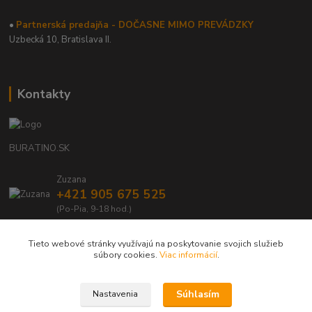
•
Partnerská predajňa - DOČASNE MIMO PREVÁDZKY
Uzbecká 10, Bratislava II.
Kontakty
BURATINO.SK
Zuzana
+421 905 675 525
(Po-Pia, 9-18 hod.)
info@buratino.sk
Tieto webové stránky využívajú na poskytovanie svojich služieb
súbory cookies.
Viac informácií
.
Súhlasím
Nastavenia