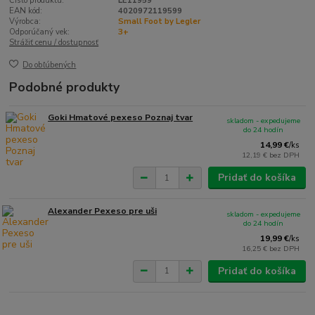
Číslo produktu:
LE11959
EAN kód:
4020972119599
Výrobca:
Small Foot by Legler
Odporúčaný vek:
3+
Strážiť cenu / dostupnosť
Do obľúbených
Podobné produkty
Goki Hmatové pexeso Poznaj tvar
skladom - expedujeme
do 24 hodín
14,99 €
/
ks
12,19 €
bez DPH
Pridať do košíka
Alexander Pexeso pre uši
skladom - expedujeme
do 24 hodín
19,99 €
/
ks
16,25 €
bez DPH
Pridať do košíka