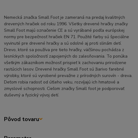
Nemecká značka Small Foot je zameraná na predaj kvalitných
drevených hračiek od roku 1996. Všetky drevené hračky značky
Small Foot majú označenie CE a sú vyrábané podľa európskej
normy pre bezpečnosť hračiek EN 71. Použité farby sú špeciálne
vyvinuté pre drevené hračky a sú odolné aj proti slinám detí.
Drevo, ktoré sa používa pre tieto hračky, väčšinou pochádza z
lesníckych spoločností zapojených do zalesňovania. To ponúka
všetkým zákazníkom možnosť prispieť k zachovaniu prirodzene
rastúcich lesov. Drevené hračky Small Foot sú žiarivo farebné
výrobky, ktoré sú vyrobené prevažne z prírodných surovín - dreva.
Deťom robia radosť od útleho veku, rozvíjajú ich hmatové a
zmyslové schopnosti. Cieľom značky Small foot je podporovať
duševný a fyzický vývoj detí.
Pôvod tovaru