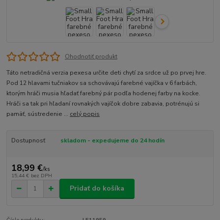
Ohodnotiť produkt
Táto netradičná verzia pexesa určite deti chytí za srdce už po prvej hre.
Pod 12 hlavami tučniakov sa schovávajú farebné vajíčka v 6 farbách,
ktorým hráči musia hľadať farebný pár podľa hodenej farby na kocke.
Hráči sa tak pri hľadaní rovnakých vajíčok dobre zabavia, potrénujú si
pamäť, sústredenie ...
celý popis
Dostupnosť
skladom - expedujeme do 24 hodín
18,99 €
/
ks
15,44 €
bez DPH
Pridať do košíka