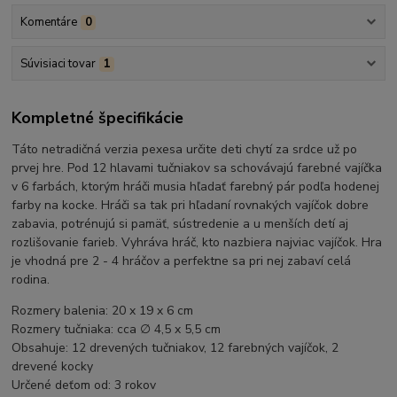
Komentáre
0
Súvisiaci tovar
1
Kompletné špecifikácie
Táto netradičná verzia pexesa určite deti chytí za srdce už po
prvej hre. Pod 12 hlavami tučniakov sa schovávajú farebné vajíčka
v 6 farbách, ktorým hráči musia hľadať farebný pár podľa hodenej
farby na kocke. Hráči sa tak pri hľadaní rovnakých vajíčok dobre
zabavia, potrénujú si pamäť, sústredenie a u menších detí aj
rozlišovanie farieb. Vyhráva hráč, kto nazbiera najviac vajíčok. Hra
je vhodná pre 2 - 4 hráčov a perfektne sa pri nej zabaví celá
rodina.
Rozmery balenia: 20 x 19 x 6 cm
Rozmery tučniaka: cca ∅ 4,5 x 5,5 cm
Obsahuje: 12 drevených tučniakov, 12 farebných vajíčok, 2
drevené kocky
Určené deťom od: 3 rokov