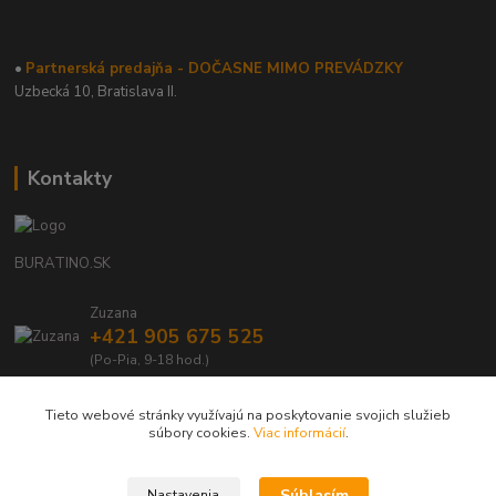
•
Partnerská predajňa - DOČASNE MIMO PREVÁDZKY
Uzbecká 10, Bratislava II.
Kontakty
BURATINO.SK
Zuzana
+421 905 675 525
(Po-Pia, 9-18 hod.)
info@buratino.sk
Tieto webové stránky využívajú na poskytovanie svojich služieb
súbory cookies.
Viac informácií
.
Súhlasím
Nastavenia