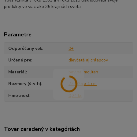
Toys vznikla v roku 1991 a v roku 2019 distribuovala svoje
produkty vo viac ako 35 krajinách sveta.
Parametre
Odporúčaný vek
0+
Určené pre
dievčatá aj chlapcov
Materiál
bavlna, molitan
Rozmery (š-v-h)
27 x 25 x 4 cm
Hmotnosť
0,24 kg
Tovar zaradený v kategóriách