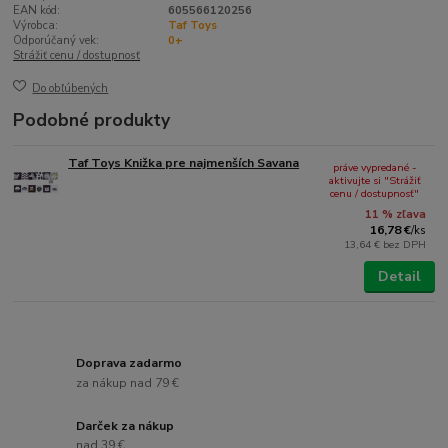
EAN kód:
605566120256
Výrobca:
Taf Toys
Odporúčaný vek:
0+
Strážiť cenu / dostupnosť
Do obľúbených
Podobné produkty
Taf Toys Knižka pre najmenších Savana
práve vypredané -
aktivujte si "Strážiť
cenu / dostupnosť"
11 % zľava
16,78 €
/
ks
13,64 €
bez DPH
Detail
Doprava zadarmo
za nákup nad 79 €
Darček za nákup
nad 39 €