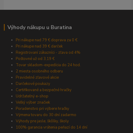
Výhody nákupu u Buratina
Pri nákupe nad 79 € doprava za 0 €
Pri nákupe nad 39 € darček
Registrovaní zákazníci - zľava od 4%
Poštovné už od 3,19 €
Tovar skladom-expedícia do 24 hod.
2 miesta osobného odberu
Pravidelné zľavové akcie
Darčekové poukazy
Certifikované a bezpečné hračky
Udržateľný e-shop
Veľký výber značiek
Poradenstvo pri výbere hračky
Výmena tovaru do 30 dní zadarmo
Výhody pre jasle, škôlky, školy
100% garancia vrátenia peňazí do 14 dní