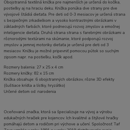
Obojstranná textilná knižka pre najmenších je určená do kočíka,
postieľky aj na hraciu deku. Knižka ponúka dve strany pre dve
vývojové štádiá dieťaťa. Pre deti od 0-3 mesiacov je určená strana
s bezpečným zrkadielkom a vysoko kontrastnými obrázkami v
základných farbách, ktoré podnecujú rozvoj zmyslov a emočnej
inteligencie dieťaťa. Druhá strana strana s farebnými obrázkami a
rôznorodými textúrami na skúmanie, ktoré podporujú rozvoj
zmyslov a jemnej motoriky dieťaťa je určená pre deti od 3
mesiacov. Knižku je možné pripevniť pomocou pútok so suchým
zipsom napr. na postieľku, kočík apod.
Rozmery balenia: 27 x 25 x 4 cm
Rozmery knižky: 82 x 15 cm
Knižka obsahuje: 6 obojstranných obrázkov, rôzne 3D efekty
(šuštiace krídla a lístky, hryzátko)
Určené deťom od: narodenia
Oceňovaná značka, ktorá sa špecializuje na vývoj a výrobu
edukačných hračiek pre kojencov. Ich kvalitné a štýlové hračky
pomáhajú deťom a rodičom pri výchove a učení. Spoločnosť Taf