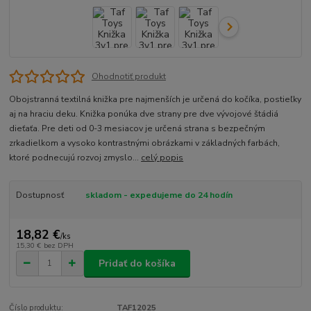
Ohodnotiť produkt
Obojstranná textilná knižka pre najmenších je určená do kočíka, postieľky
aj na hraciu deku. Knižka ponúka dve strany pre dve vývojové štádiá
dieťaťa. Pre deti od 0-3 mesiacov je určená strana s bezpečným
zrkadielkom a vysoko kontrastnými obrázkami v základných farbách,
ktoré podnecujú rozvoj zmyslo...
celý popis
Dostupnosť
skladom - expedujeme do 24 hodín
18,82 €
/
ks
15,30 €
bez DPH
Pridať do košíka
Číslo produktu:
TAF12025