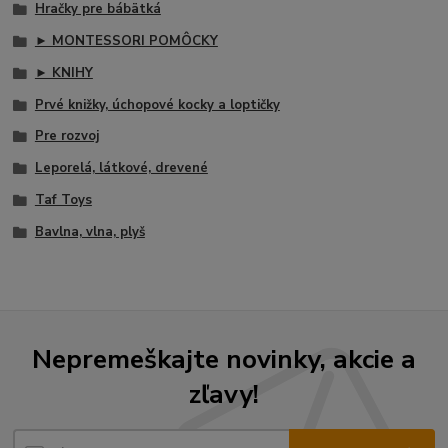
Hračky pre bábätká
► MONTESSORI POMÔCKY
► KNIHY
Prvé knižky, úchopové kocky a loptičky
Pre rozvoj
Leporelá, látkové, drevené
Taf Toys
Bavlna, vlna, plyš
Nepremeškajte novinky, akcie a
zľavy!