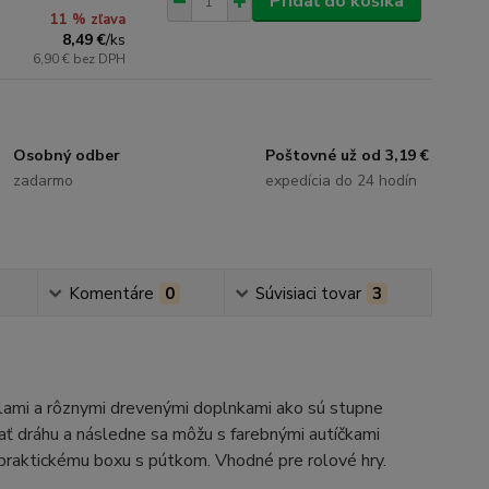
Pridať do košíka
11 % zľava
8,49 €
/
ks
6,90 €
bez DPH
Osobný odber
Poštovné už od 3,19 €
zadarmo
expedícia do 24 hodín
Komentáre
0
Súvisiaci tovar
3
lami a rôznymi drevenými doplnkami ako sú stupne
adať dráhu a následne sa môžu s farebnými autíčkami
a praktickému boxu s pútkom. Vhodné pre rolové hry.