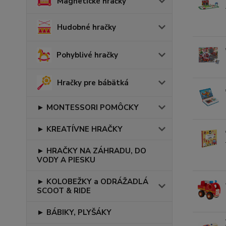
Magnetické hračky
Hudobné hračky
Pohyblivé hračky
Hračky pre bábätká
► MONTESSORI POMÔCKY
► KREATÍVNE HRAČKY
► HRAČKY NA ZÁHRADU, DO
VODY A PIESKU
► KOLOBEŽKY a ODRÁŽADLÁ
SCOOT & RIDE
► BÁBIKY, PLYŠÁKY