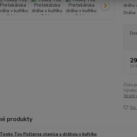
dráhu 
Dráha 
Dos
29
23,
Číslo p
Výrobc
Strážiť
Do 
é produkty
Tooky Toy Požiarna stanica s dráhou v kufríku