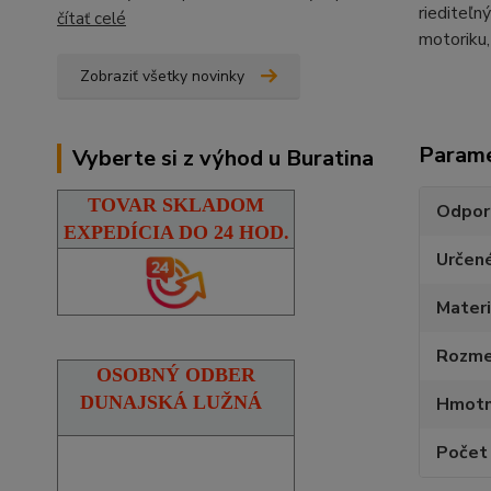
riediteľn
čítať celé
motoriku,
Zobraziť všetky novinky
Param
Vyberte si z výhod u Buratina
TOVAR SKLADOM
Odpor
EXPEDÍCIA DO 24 HOD.
Určen
Materi
Rozmer
OSOBNÝ ODBER
DUNAJSKÁ LUŽNÁ
Hmotn
Počet 