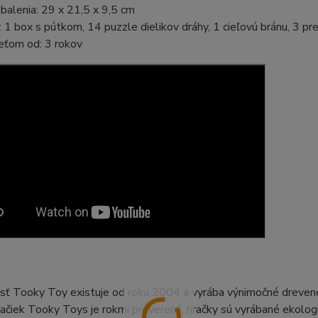
alenia: 29 x 21,5 x 9,5 cm
 1 box s pútkom, 14 puzzle dielikov dráhy, 1 cieľovú bránu, 3 p
eťom od: 3 rokov
ť Tooky Toy existuje od roku 2004 a vyrába výnimočné drevené b
račiek Tooky Toys je rokmi preverená, hračky sú vyrábané ekol