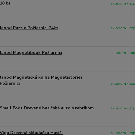
18 ks
skladom - ex
Janod Puzzle Požiarnici 24ks
skladom - ex
Janod Magnetibook Požiarnici
skladom - ex
Janod Magnetická kniha Magnetistories
Požiarnici
skladom - ex
Small Foot Drevené hasičské auto s rebríkom
skladom - ex
Viga Drevená skladačka Hasiči
skladom - ex