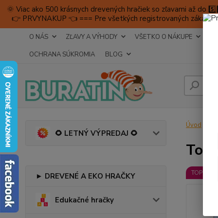
🌞 Viac ako 500 krásnych drevených hračiek so zľavami až do 
👉 PRVYNAKUP 👈 === Pre všetkých registrovaných zákazníkov 
O NÁS
ZĽAVY A VÝHODY
VŠETKO O NÁKUPE
DO
OCHRANA SÚKROMIA
BLOG
Úvod
D
🌻 LETNÝ VÝPREDAJ 🌻
Took
TOP prod
► DREVENÉ A EKO HRAČKY
Edukačné hračky