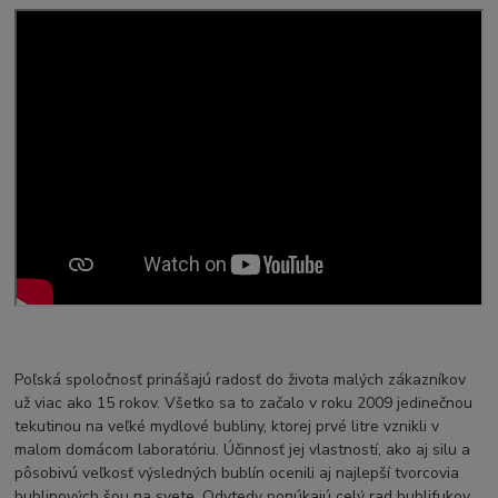
Poľská spoločnosť prinášajú radosť do života malých zákazníkov
už viac ako 15 rokov. Všetko sa to začalo v roku 2009 jedinečnou
tekutinou na veľké mydlové bubliny, ktorej prvé litre vznikli v
malom domácom laboratóriu. Účinnosť jej vlastností, ako aj silu a
pôsobivú veľkosť výsledných bublín ocenili aj najlepší tvorcovia
bublinových šou na svete. Odvtedy ponúkajú celý rad bublifukov