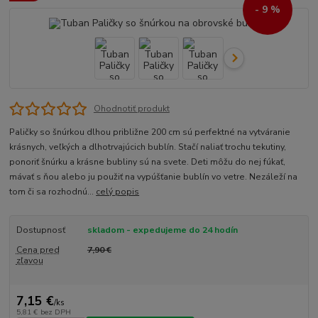
- 9 %
Ohodnotiť produkt
Paličky so šnúrkou dlhou približne 200 cm sú perfektné na vytváranie
krásnych, veľkých a dlhotrvajúcich bublín. Stačí naliať trochu tekutiny,
ponoriť šnúrku a krásne bubliny sú na svete. Deti môžu do nej fúkať,
mávať s ňou alebo ju použiť na vypúšťanie bublín vo vetre. Nezáleží na
tom či sa rozhodnú...
celý popis
Dostupnosť
skladom - expedujeme do 24 hodín
Cena pred
7,90 €
zľavou
7,15 €
/
ks
5,81 €
bez DPH