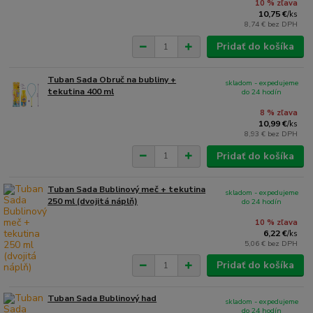
10 % zľava
10,75 €
/
ks
8,74 €
bez DPH
Pridať do košíka
Tuban Sada Obruč na bubliny +
skladom - expedujeme
tekutina 400 ml
do 24 hodín
8 % zľava
10,99 €
/
ks
8,93 €
bez DPH
Pridať do košíka
Tuban Sada Bublinový meč + tekutina
skladom - expedujeme
250 ml (dvojitá náplň)
do 24 hodín
10 % zľava
6,22 €
/
ks
5,06 €
bez DPH
Pridať do košíka
Tuban Sada Bublinový had
skladom - expedujeme
do 24 hodín