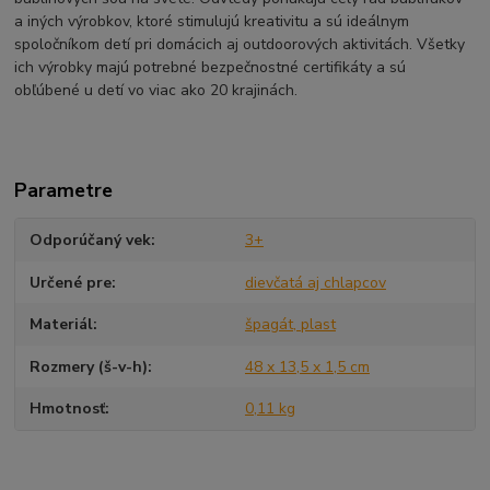
a iných výrobkov, ktoré stimulujú kreativitu a sú ideálnym
spoločníkom detí pri domácich aj outdoorových aktivitách. Všetky
ich výrobky majú potrebné bezpečnostné certifikáty a sú
obľúbené u detí vo viac ako 20 krajinách.
Parametre
Odporúčaný vek
3+
Určené pre
dievčatá aj chlapcov
Materiál
špagát, plast
Rozmery (š-v-h)
48 x 13,5 x 1,5 cm
Hmotnosť
0,11 kg