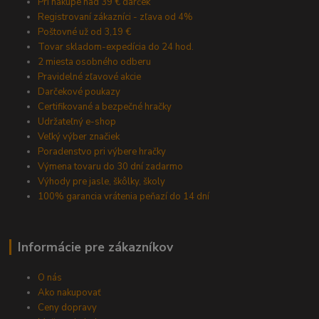
Pri nákupe nad 39 € darček
Registrovaní zákazníci - zľava od 4%
Poštovné už od 3,19 €
Tovar skladom-expedícia do 24 hod.
2 miesta osobného odberu
Pravidelné zľavové akcie
Darčekové poukazy
Certifikované a bezpečné hračky
Udržateľný e-shop
Veľký výber značiek
Poradenstvo pri výbere hračky
Výmena tovaru do 30 dní zadarmo
Výhody pre jasle, škôlky, školy
100% garancia vrátenia peňazí do 14 dní
Informácie pre zákazníkov
O nás
Ako nakupovať
Ceny dopravy