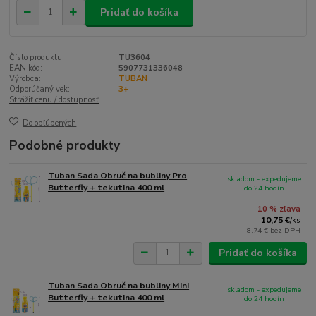
Pridať do košíka
Číslo produktu:
TU3604
EAN kód:
5907731336048
Výrobca:
TUBAN
Odporúčaný vek:
3+
Strážiť cenu / dostupnosť
Do obľúbených
Podobné produkty
Tuban Sada Obruč na bubliny Pro
skladom - expedujeme
Butterfly + tekutina 400 ml
do 24 hodín
10 % zľava
10,75 €
/
ks
8,74 €
bez DPH
Pridať do košíka
Tuban Sada Obruč na bubliny Mini
skladom - expedujeme
Butterfly + tekutina 400 ml
do 24 hodín