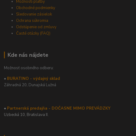
Možnosti platby
Obchodné podmienky
Sledovanie zásielok
Ochrana súkromia
Odstúpenie od zmluvy
Časté otázky (FAQ)
Kde nás nájdete
Možnosť osobného odberu:
•
BURATINO - výdajný sklad
Záhradná 20,
Dunajská Lužná
•
Partnerská predajňa - DOČASNE MIMO PREVÁDZKY
Uzbecká 10, Bratislava II.