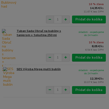
10 % zľava
14,35 €
/
ks
11,67 €
bez DPH
Pridať do košíka
Tuban Sada Obruč na bubliny s
skladom - expedujeme
tanierom + tekutina 250 ml
do 24 hodín
10 % zľava
8,05 €
/
ks
6,54 €
bez DPH
Pridať do košíka
SES Výroba Mega multi bublín
skladom - expedujeme
do 24 hodín
12,39 €
/
ks
10,07 €
bez DPH
Pridať do košíka