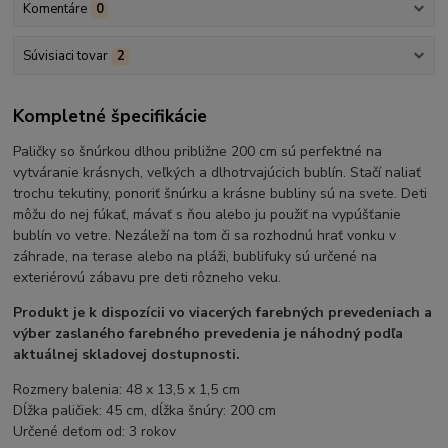
Komentáre
0
Súvisiaci tovar
2
Kompletné špecifikácie
Paličky so šnúrkou dlhou približne 200 cm sú perfektné na
vytváranie krásnych, veľkých a dlhotrvajúcich bublín. Stačí naliať
trochu tekutiny, ponoriť šnúrku a krásne bubliny sú na svete. Deti
môžu do nej fúkať, mávať s ňou alebo ju použiť na vypúšťanie
bublín vo vetre. Nezáleží na tom či sa rozhodnú hrať vonku v
záhrade, na terase alebo na pláži, bublifuky sú určené na
exteriérovú zábavu pre deti rôzneho veku.
Produkt je k dispozícii vo viacerých farebných prevedeniach a
výber zaslaného farebného prevedenia je náhodný podľa
aktuálnej skladovej dostupnosti.
Rozmery balenia: 48 x 13,5 x 1,5 cm
Dĺžka paličiek: 45 cm, dĺžka šnúry: 200 cm
Určené deťom od: 3 rokov