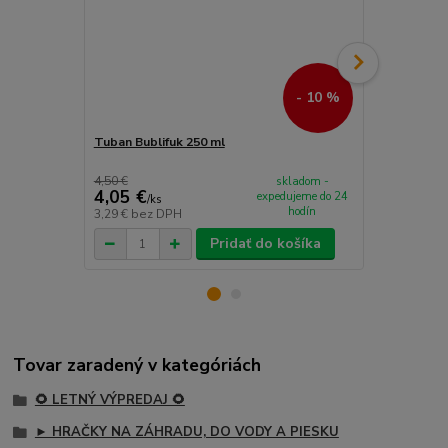
- 10 %
Tuban Bublifuk 250 ml
Tuban Tekut
4,50 €
5,70 €
skladom -
4,05 €
5,15 €
expedujeme do 24
/
ks
/
ks
hodín
3,29 €
bez DPH
4,19 €
bez D
Pridať do košíka
Tovar zaradený v kategóriách
🌻 LETNÝ VÝPREDAJ 🌻
► HRAČKY NA ZÁHRADU, DO VODY A PIESKU