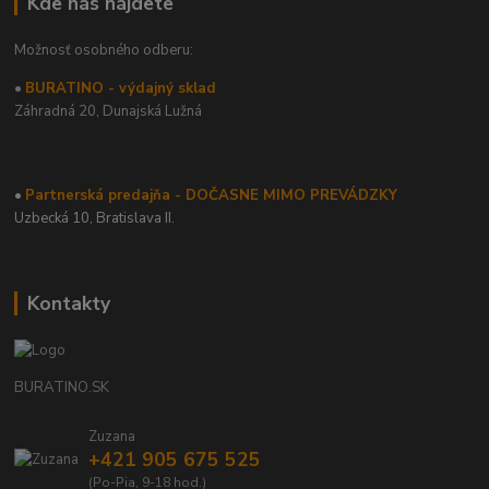
Kde nás nájdete
Možnosť osobného odberu:
•
BURATINO - výdajný sklad
Záhradná 20,
Dunajská Lužná
•
Partnerská predajňa - DOČASNE MIMO PREVÁDZKY
Uzbecká 10, Bratislava II.
Kontakty
BURATINO.SK
Zuzana
+421 905 675 525
(Po-Pia, 9-18 hod.)