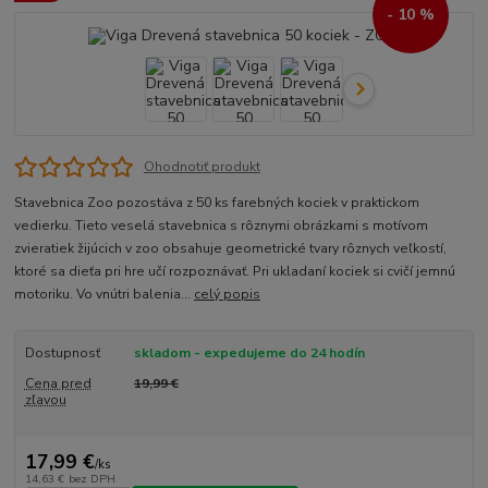
- 10 %
Ohodnotiť produkt
Stavebnica Zoo pozostáva z 50 ks farebných kociek v praktickom
vedierku. Tieto veselá stavebnica s rôznymi obrázkami s motívom
zvieratiek žijúcich v zoo obsahuje geometrické tvary rôznych veľkostí,
ktoré sa dieťa pri hre učí rozpoznávať. Pri ukladaní kociek si cvičí jemnú
motoriku. Vo vnútri balenia...
celý popis
Dostupnosť
skladom - expedujeme do 24 hodín
Cena pred
19,99 €
zľavou
17,99 €
/
ks
14,63 €
bez DPH