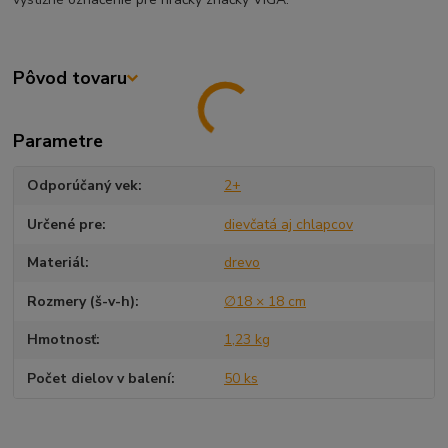
Pôvod tovaru
Parametre
Odporúčaný vek
2+
Určené pre
dievčatá aj chlapcov
Materiál
drevo
Rozmery (š-v-h)
∅18 × 18 cm
Hmotnosť
1,23 kg
Počet dielov v balení
50 ks