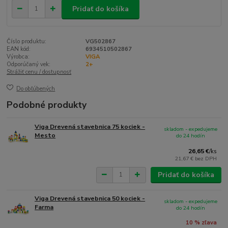
Pridať do košíka
Číslo produktu:
VG502867
EAN kód:
6934510502867
Výrobca:
VIGA
Odporúčaný vek:
2+
Strážiť cenu / dostupnosť
Do obľúbených
Podobné produkty
Viga Drevená stavebnica 75 kociek -
skladom - expedujeme
Mesto
do 24 hodín
26,65 €
/
ks
21,67 €
bez DPH
Pridať do košíka
Viga Drevená stavebnica 50 kociek -
skladom - expedujeme
Farma
do 24 hodín
10 % zľava