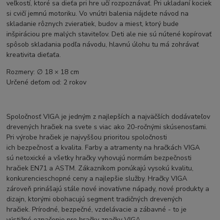
veľkostí, ktoré sa dieťa pri hre učí rozpoznávať. Pri ukladaní kociek
si cvičí jemnú motoriku. Vo vnútri balenia nájdete návod na
skladanie rôznych zvieratiek, budov a miest, ktorý bude
inšpiráciou pre malých staviteľov. Deti ale nie sú nútené kopírovať
spôsob skladania podľa návodu, hlavnú úlohu tu má zohrávať
kreativita dieťaťa.
Rozmery: ∅ 18 × 18 cm
Určené deťom od: 2 rokov
Spoločnosť VIGA je jedným z najlepších a najväčších dodávateľov
drevených hračiek na svete s viac ako 20-ročnými skúsenosťami.
Pri výrobe hračiek je najvyššou prioritou spoločnosti
ich bezpečnosť a kvalita. Farby a atramenty na hračkách VIGA
sú netoxické a všetky hračky vyhovujú normám bezpečnosti
hračiek EN71 a ASTM. Zákazníkom ponúkajú vysokú kvalitu,
konkurencieschopné ceny a najlepšie služby. Hračky VIGA
zároveň prinášajú stále nové inovatívne nápady, nové produkty a
dizajn, ktorými obohacujú segment tradičných drevených
hračiek. Prírodné, bezpečné, vzdelávacie a zábavné - to je
výstižné označenie pre hračky značky VIGA.