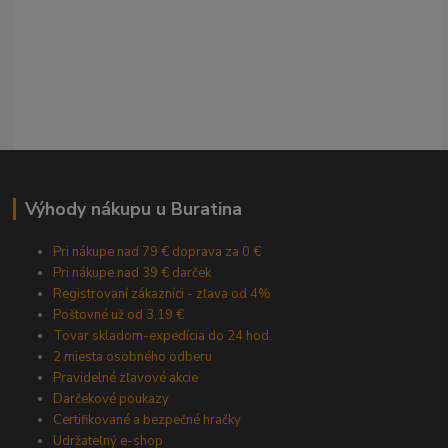
Výhody nákupu u Buratina
Pri nákupe nad 79 € doprava za 0 €
Pri nákupe nad 39 € darček
Registrovaní zákazníci - zľava od 4%
Poštovné už od 3,19 €
Tovar skladom-expedícia do 24 hod.
2 miesta osobného odberu
Pravidelné zľavové akcie
Darčekové poukazy
Certifikované a bezpečné hračky
Udržateľný e-shop