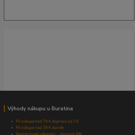
Výhody nákupu u Buratina
Pri nákupe nad 79 € doprava za 0 €
Pri nákupe nad 39 € darček
Registrovaní zákazníci - zľava od 4%