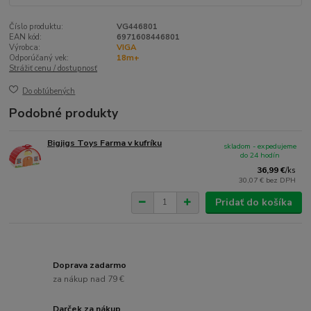
Číslo produktu:
VG446801
EAN kód:
6971608446801
Výrobca:
VIGA
Odporúčaný vek:
18m+
Strážiť cenu / dostupnosť
Do obľúbených
Podobné produkty
Bigjigs Toys Farma v kufríku
skladom - expedujeme
do 24 hodín
36,99 €
/
ks
30,07 €
bez DPH
Pridať do košíka
Doprava zadarmo
za nákup nad 79 €
Darček za nákup