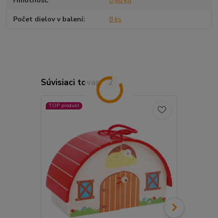
Hmotnosť
0,46 kg
Počet dielov v balení
8 ks
Súvisiaci tovar
2
TOP produkt
Novinka