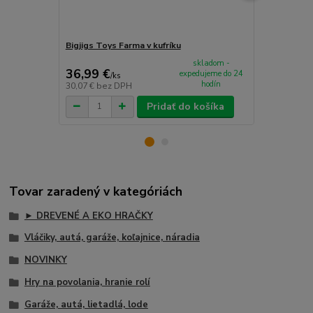
Bigjigs Toys Farma v kufríku
Goki Hrací s
skladom -
36,99 €
34,99 €
expedujeme do 24
/
ks
/
k
hodín
30,07 €
bez DPH
28,45 €
bez 
Pridať do košíka
Tovar zaradený v kategóriách
► DREVENÉ A EKO HRAČKY
Vláčiky, autá, garáže, koľajnice, náradia
NOVINKY
Hry na povolania, hranie rolí
Garáže, autá, lietadlá, lode