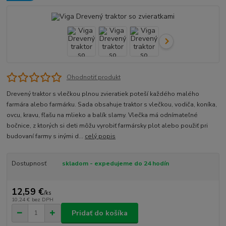
Ohodnotiť produkt
Drevený traktor s vlečkou plnou zvieratiek poteší každého malého
farmára alebo farmárku. Sada obsahuje traktor s vlečkou, vodiča, koníka,
ovcu, kravu, fľašu na mlieko a balík slamy. Vlečka má odnímateľné
bočnice, z ktorých si deti môžu vyrobiť farmársky plot alebo použiť pri
budovaní farmy s inými d...
celý popis
Dostupnosť
skladom - expedujeme do 24 hodín
12,59 €
/
ks
10,24 €
bez DPH
Pridať do košíka