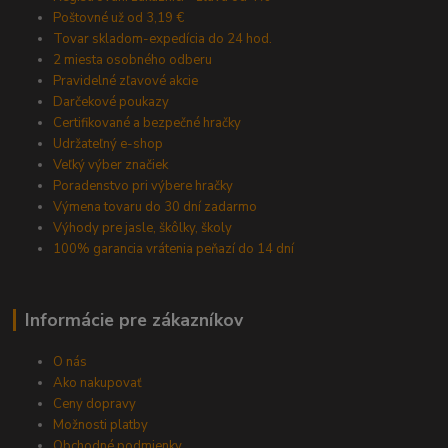
Poštovné už od 3,19 €
Tovar skladom-expedícia do 24 hod.
2 miesta osobného odberu
Pravidelné zľavové akcie
Darčekové poukazy
Certifikované a bezpečné hračky
Udržateľný e-shop
Veľký výber značiek
Poradenstvo pri výbere hračky
Výmena tovaru do 30 dní zadarmo
Výhody pre jasle, škôlky, školy
100% garancia vrátenia peňazí do 14 dní
Informácie pre zákazníkov
O nás
Ako nakupovať
Ceny dopravy
Možnosti platby
Obchodné podmienky