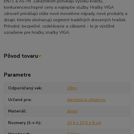
EN71 a ASTM. Zákazníkom ponúkajú vysokú kvalitu,
konkurencieschopné ceny a najlepšie služby. Hračky VIGA
zároveň prinášajú stále nové inovatívne nápady, nové produkty a
dizajn, ktorými obohacujú segment tradičných drevených hračiek.
Prírodné, bezpečné, vzdelávacie a zábavné - to je výstižné
označenie pre hračky značky VIGA.
Pôvod tovaru
Parametre
Odporúčaný vek
18m+
Určené pre
dievčatá aj chlapcov
Materiál
drevo
Rozmery (š-v-h)
24,5 x 13,5 x 8 cm