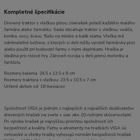
Kompletné špecifikácie
Drevený traktor s vlečkou plnou zvieratiek poteší každého malého
farmára alebo farmárku. Sada obsahuje traktor s vlečkou, vodiča,
koníka, ovcu, kravu, fľašu na mlieko a balík slamy. Vlečka má
odnímateľné bočnice, z ktorých si deti môžu vyrobiť farmársky plot
alebo použiť pri budovaní farmy s inými doplnkami. Hračka je
ideálna pre rolové hry. Zároveň rozvíja u detí jemnú motoriku a
fantáziu.
Rozmery balenia: 24,5 x 13,5 x 8 cm
Rozmery traktora s vlečkou: 23,5 x 10,5 x 7 cm
Určené deťom od: 18 mesiacov
Spoločnosť VIGA je jedným z najlepších a najväčších dodávateľov
drevených hračiek na svete s viac ako 20-ročnými skúsenosťami.
Pri výrobe hračiek je najvyššou prioritou spoločnosti ich
bezpečnosť a kvalita. Farby a atramenty na hračkách VIGA sú
netoxické a všetky hračky vyhovujú normám bezpečnosti hračiek