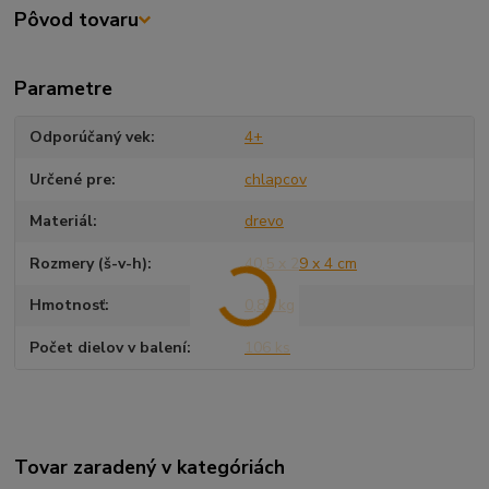
Pôvod tovaru
Parametre
Odporúčaný vek
4+
Určené pre
chlapcov
Materiál
drevo
Rozmery (š-v-h)
40,5 x 29 x 4 cm
Hmotnosť
0,83 kg
Počet dielov v balení
106 ks
Tovar zaradený v kategóriách