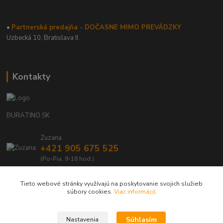
•
Partnerská predajňa - DOČASNE MIMO PREVÁDZKY
Uzbecká 10, Bratislava II.
Kontakty
BURATINO.SK
Zuzana
+421 905 675 525
(Po-Pia, 9-18 hod.)
info@buratino.sk
Tieto webové stránky využívajú na poskytovanie svojich služieb
súbory cookies.
Viac informácií
.
Súhlasím
Nastavenia