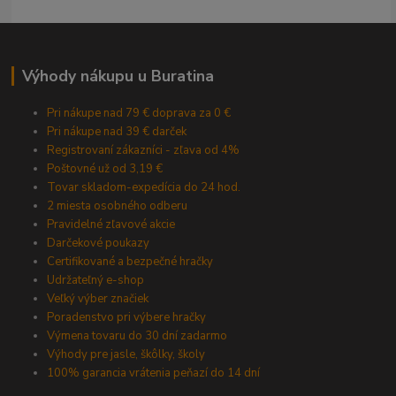
Výhody nákupu u Buratina
Pri nákupe nad 79 € doprava za 0 €
Pri nákupe nad 39 € darček
Registrovaní zákazníci - zľava od 4%
Poštovné už od 3,19 €
Tovar skladom-expedícia do 24 hod.
2 miesta osobného odberu
Pravidelné zľavové akcie
Darčekové poukazy
Certifikované a bezpečné hračky
Udržateľný e-shop
Veľký výber značiek
Poradenstvo pri výbere hračky
Výmena tovaru do 30 dní zadarmo
Výhody pre jasle, škôlky, školy
100% garancia vrátenia peňazí do 14 dní