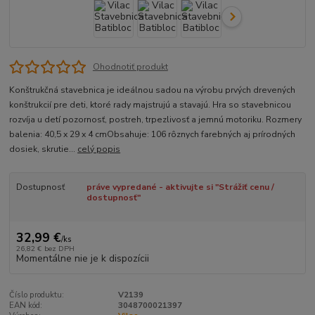
Ohodnotiť produkt
Konštrukčná stavebnica je ideálnou sadou na výrobu prvých drevených
konštrukcií pre deti, ktoré rady majstrujú a stavajú. Hra so stavebnicou
rozvíja u detí pozornosť, postreh, trpezlivosť a jemnú motoriku. Rozmery
balenia: 40,5 x 29 x 4 cmObsahuje: 106 rôznych farebných aj prírodných
dosiek, skrutie...
celý popis
Dostupnosť
práve vypredané - aktivujte si "Strážiť cenu /
dostupnosť"
32,99 €
/
ks
26,82 €
bez DPH
Momentálne nie je k dispozícii
Číslo produktu:
V2139
EAN kód:
3048700021397