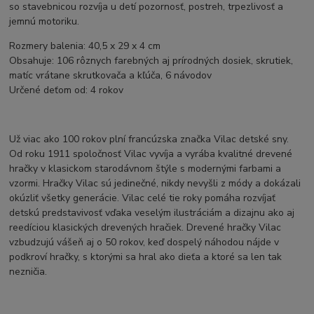
so stavebnicou rozvíja u detí pozornosť, postreh, trpezlivosť a
jemnú motoriku.
Rozmery balenia: 40,5 x 29 x 4 cm
Obsahuje: 106 rôznych farebných aj prírodných dosiek, skrutiek,
matíc vrátane skrutkovača a kľúča, 6 návodov
Určené deťom od: 4 rokov
Už viac ako 100 rokov plní francúzska značka Vilac detské sny.
Od roku 1911 spoločnosť Vilac vyvíja a vyrába kvalitné drevené
hračky v klasickom starodávnom štýle s modernými farbami a
vzormi. Hračky Vilac sú jedinečné, nikdy nevyšli z módy a dokázali
okúzliť všetky generácie. Vilac celé tie roky pomáha rozvíjať
detskú predstavivosť vďaka veselým ilustráciám a dizajnu ako aj
reedíciou klasických drevených hračiek. Drevené hračky Vilac
vzbudzujú vášeň aj o 50 rokov, keď dospelý náhodou nájde v
podkroví hračky, s ktorými sa hral ako dieťa a ktoré sa len tak
nezničia.