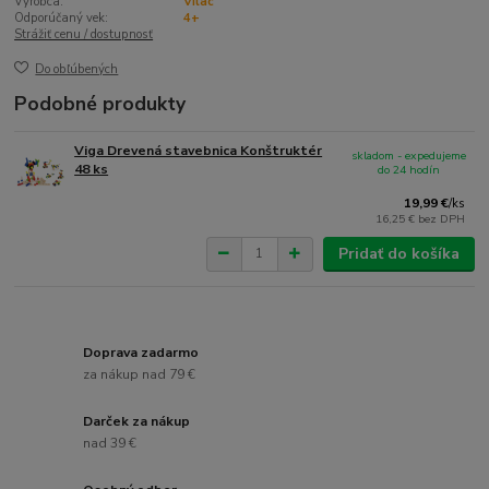
Výrobca:
Vilac
Odporúčaný vek:
4+
Strážiť cenu / dostupnosť
Do obľúbených
Podobné produkty
Viga Drevená stavebnica Konštruktér
skladom - expedujeme
48 ks
do 24 hodín
19,99 €
/
ks
16,25 €
bez DPH
Pridať do košíka
Doprava zadarmo
za nákup nad 79 €
Darček za nákup
nad 39 €