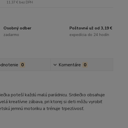
11,37 €
bez DPH
Osobný odber
Poštovné už od 3,19 €
zadarmo
expedícia do 24 hodín
dnotenie
0
Komentáre
0
iečka poteší každú malú parádnicu. Srdiečko obsahuje
elá kreatívne zábava, pri ktorej si deti môžu vyrobiť
detskú jemnú motoriku a trénuje trpezlivosť.