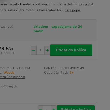
anie. Skvelá kreatívne zábava, pri ktorej si deti môžu vyrobiť
 pre seba či pre rodinu a kamarátov. Na...
celý popis
tupnosť
skladom - expedujeme do 24
hodín
79 €
/
ks
Pridať do košíka
 €
bez DPH
roduktu:
102190214
EAN kód:
8591864902149
a:
Woody
Odporúčaný vek:
3+
 cenu / dostupnosť
obľúbených
Pridať do košíka