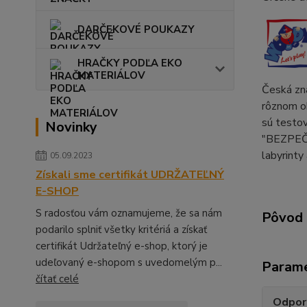
DARČEKOVÉ POUKAZY
HRAČKY PODĽA EKO
MATERIÁLOV
Česká zna
rôznom ob
sú testov
Novinky
"BEZPEČN
labyrinty
05.09.2023
Získali sme certifikát UDRŽATEĽNÝ
E-SHOP
S radosťou vám oznamujeme, že sa nám
Pôvod 
podarilo splniť všetky kritériá a získať
certifikát Udržateľný e-shop, ktorý je
udeľovaný e-shopom s uvedomelým p...
Param
čítať celé
Odpor