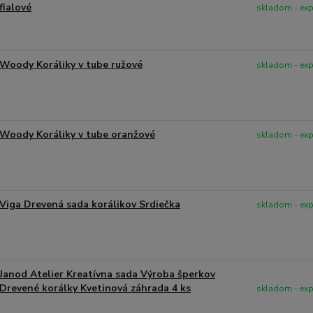
fialové
skladom - ex
Woody Koráliky v tube ružové
skladom - ex
Woody Koráliky v tube oranžové
skladom - ex
Viga Drevená sada korálikov Srdiečka
skladom - ex
Janod Atelier Kreatívna sada Výroba šperkov
Drevené korálky Kvetinová záhrada 4 ks
skladom - ex