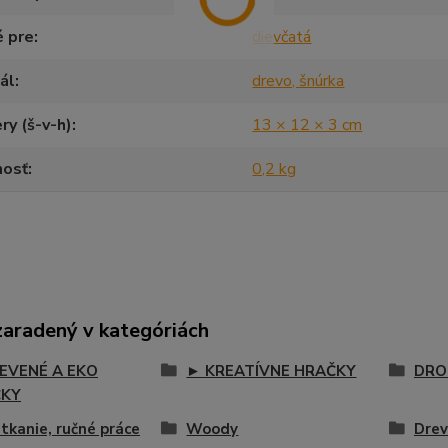
é pre
dievčatá
ál
drevo, šnúrka
y (š-v-h)
13 × 12 × 3 cm
osť
0,2 kg
zaradený v kategóriách
EVENÉ A EKO
► KREATÍVNE HRAČKY
DRO
ČKY
, tkanie, ručné práce
Woody
Drev