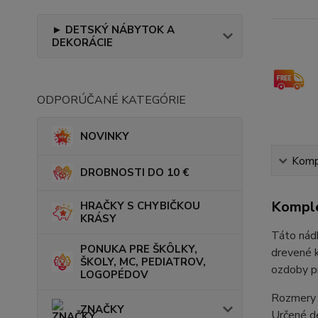
► DETSKÝ NÁBYTOK A
DEKORÁCIE
ODPORÚČANÉ KATEGÓRIE
NOVINKY
Kompl
DROBNOSTI DO 10 €
Komple
HRAČKY S CHYBIČKOU
KRÁSY
Táto nádh
PONUKA PRE ŠKÔLKY,
drevené k
ŠKOLY, MC, PEDIATROV,
ozdoby pr
LOGOPÉDOV
Rozmery 
ZNAČKY
Určené d