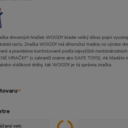
čka drevených hračiek WOODY kladie veľký dôraz popri vysokej kv
dobí rastu. Značka WOODY má dlhoročnú tradíciu vo výrobe drev
ané a pravidelne kontrolované podľa najvyšších medzinárodných 
É HRAČKY" (v zahraničí známe ako SAFE TOYS). Ak hľadáte napr
 alebo vláčikové dráhy, tak WOODY je tá správna značka.
tovaru
etre
účaný vek
3+