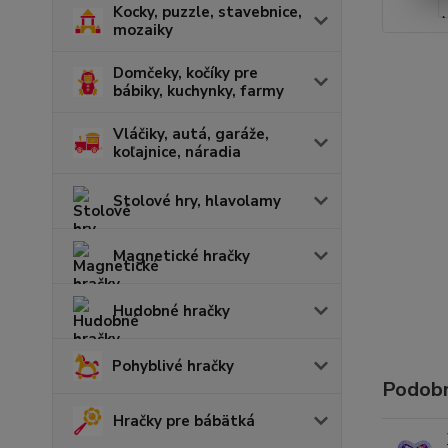
Kocky, puzzle, stavebnice,
mozaiky
Domčeky, kočíky pre
bábiky, kuchynky, farmy
Vláčiky, autá, garáže,
koľajnice, náradia
Stolové hry, hlavolamy
Magnetické hračky
Hudobné hračky
Pohyblivé hračky
Podobn
Hračky pre bábätká