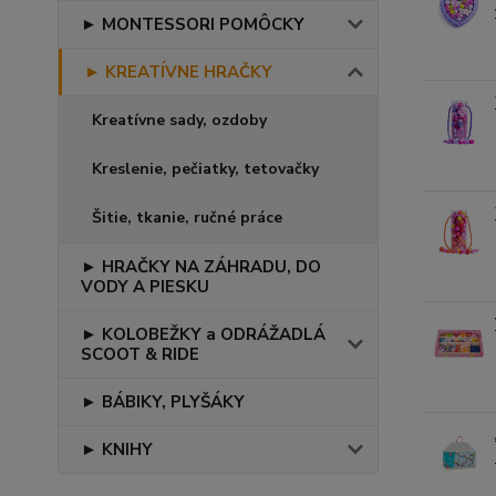
► MONTESSORI POMÔCKY
► KREATÍVNE HRAČKY
Kreatívne sady, ozdoby
Kreslenie, pečiatky, tetovačky
Šitie, tkanie, ručné práce
► HRAČKY NA ZÁHRADU, DO
VODY A PIESKU
► KOLOBEŽKY a ODRÁŽADLÁ
SCOOT & RIDE
► BÁBIKY, PLYŠÁKY
► KNIHY