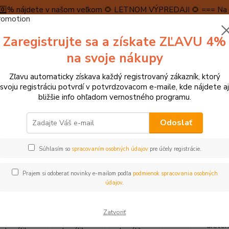
5️⃣0️⃣% nájdete v našom veľkom 🌻 LETNOM VÝPREDAJI 🌻 === Na n
máme teraz pripravené špeciálne zľavy až do výšky 1️⃣5️⃣% , ktor
Zaregistrujte sa a získate ZĽAVU 4%
PRAVA A PLATBA
RECENZIE
👉VRÁTENIE TOVARU👈
KONTA
na svoje nákupy
Zľavu automaticky získava každý registrovaný zákazník, ktorý
Neviet
svoju registráciu potvrdí v potvrdzovacom e-maile, kde nájdete aj
Hľadať
+421
bližšie info ohľadom vernostného programu.
(Po-Pi
Odoslať
► KREATÍVNE HRAČKY
Woody Navliekacie koráliky - Malé srdiečko ruž
Súhlasím so
spracovaním osobných údajov
pre účely registrácie.
y Navliekacie koráliky - Malé s
Prajem si odoberať novinky e-mailom podľa
podmienok spracovania osobných
údajov
.
Táto n
Zatvoriť
ružové
dreven