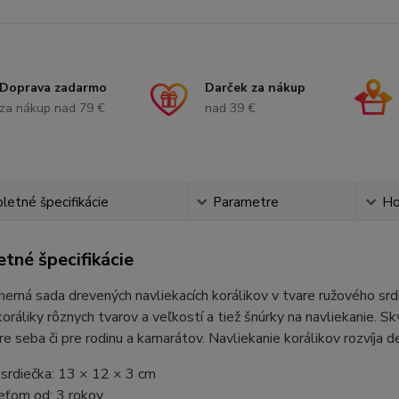
Doprava zadarmo
Darček za nákup
za nákup nad 79 €
nad 39 €
etné špecifikácie
Parametre
Ho
tné špecifikácie
erná sada drevených navliekacích korálikov v tvare ružového srd
oráliky rôznych tvarov a veľkostí a tiež šnúrky na navliekanie. Skv
e seba či pre rodinu a kamarátov. Navliekanie korálikov rozvíja 
srdiečka: 13 × 12 × 3 cm
eťom od: 3 rokov