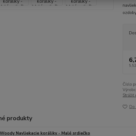
navliek
ozdoby
Dos
6,
5,52
Číslo p
Výrobc
Strážiť
Do 
é produkty
Woody Navliekacie koráliky - Malé srdiečko