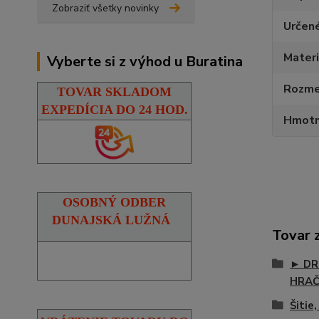
Zobraziť všetky novinky
Určen
Materi
Vyberte si z výhod u Buratina
Rozmer
TOVAR SKLADOM
EXPEDÍCIA DO 24 HOD.
Hmotn
OSOBNÝ ODBER
DUNAJSKÁ LUŽNÁ
Tovar 
► DR
HRA
Šitie