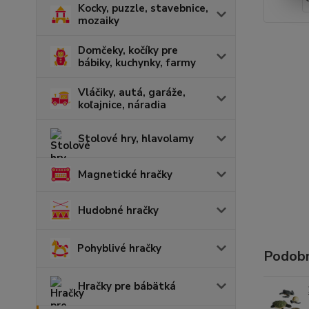
Kocky, puzzle, stavebnice,
mozaiky
Domčeky, kočíky pre
bábiky, kuchynky, farmy
Vláčiky, autá, garáže,
koľajnice, náradia
Stolové hry, hlavolamy
Magnetické hračky
Hudobné hračky
Pohyblivé hračky
Podobn
Hračky pre bábätká