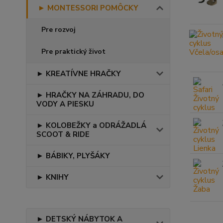
► MONTESSORI POMÔCKY
Pre rozvoj
Pre praktický život
► KREATÍVNE HRAČKY
► HRAČKY NA ZÁHRADU, DO
VODY A PIESKU
► KOLOBEŽKY a ODRÁŽADLÁ
SCOOT & RIDE
► BÁBIKY, PLYŠÁKY
► KNIHY
► DETSKÝ NÁBYTOK A