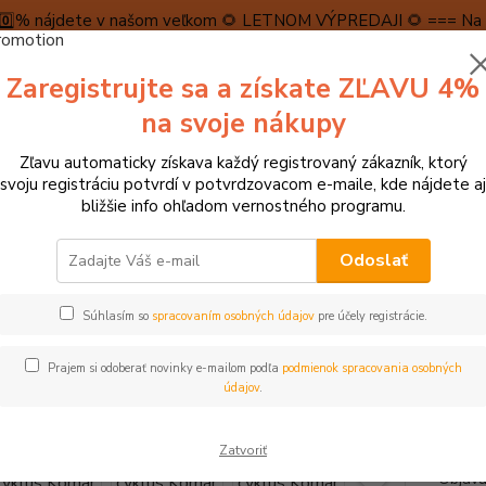
5️⃣0️⃣% nájdete v našom veľkom 🌻 LETNOM VÝPREDAJI 🌻 === Na n
máme teraz pripravené špeciálne zľavy až do výšky 1️⃣5️⃣% , ktor
Zaregistrujte sa a získate ZĽAVU 4%
PRAVA A PLATBA
RECENZIE
👉VRÁTENIE TOVARU👈
KONTA
na svoje nákupy
Zľavu automaticky získava každý registrovaný zákazník, ktorý
Neviet
svoju registráciu potvrdí v potvrdzovacom e-maile, kde nájdete aj
Hľadať
+421
bližšie info ohľadom vernostného programu.
(Po-Pi
Odoslať
► MONTESSORI POMÔCKY
Životný cyklus Komár
Súhlasím so
spracovaním osobných údajov
pre účely registrácie.
tný cyklus Komár
Prajem si odoberať novinky e-mailom podľa
podmienok spracovania osobných
údajov
.
Životn
Zatvoriť
komára
Objavu