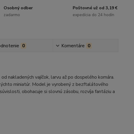
Osobný odber
Poštovné už od 3,19 €
zadarmo
expedícia do 24 hodín
dnotenie
0
Komentáre
0
od nakladených vajíčok, larvu až po dospelého komára.
týchto miniatúr. Model je vyrobený z bezftalátového
súvislosti, obohacuje si slovnú zásobu, rozvíja fantáziu a