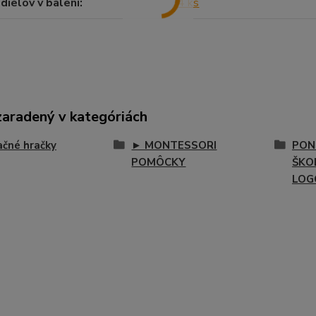
dielov v balení
4 ks
zaradený v kategóriách
čné hračky
► MONTESSORI
PON
POMÔCKY
ŠKOL
LOG