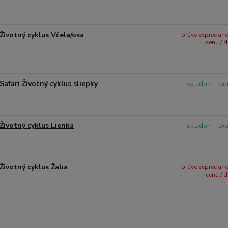
Životný cyklus Včela/osa
práve vypredané -
cenu / 
Safari Životný cyklus sliepky
skladom - ex
Životný cyklus Lienka
skladom - ex
Životný cyklus Žaba
práve vypredané -
cenu / 