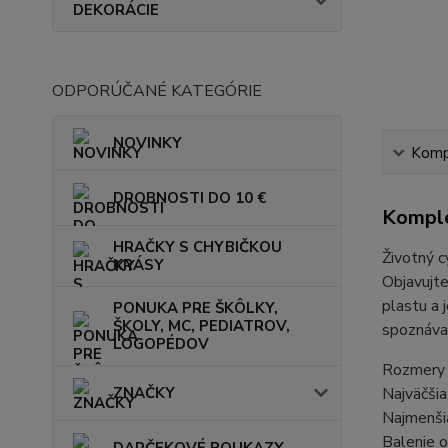
DEKORÁCIE
ODPORÚČANÉ KATEGÓRIE
NOVINKY
Kompl
DROBNOSTI DO 10 €
Komple
HRAČKY S CHYBIČKOU
Životný c
KRÁSY
Objavujte
plastu a 
PONUKA PRE ŠKÔLKY,
ŠKOLY, MC, PEDIATROV,
spoznáva 
LOGOPÉDOV
Rozmery b
Najväčšia
ZNAČKY
Najmenšia
Balenie o