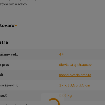
eťom od: 4 rokov
tovaru
etre
účaný vek
4+
é pre
dievčatá aj chlapcov
ál
modelovacia hmota
y (š-v-h)
17 x 13,5 x 3,5 cm
osť
0,06 kg