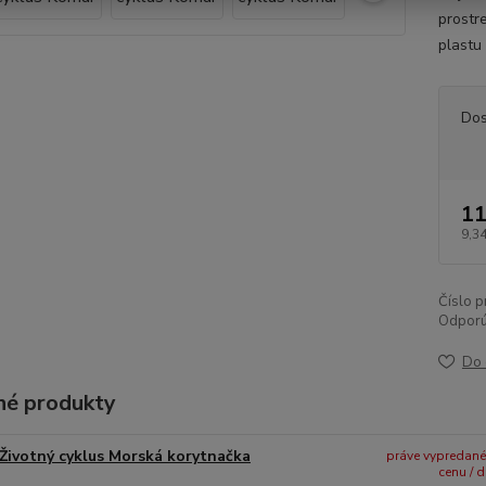
prostr
plastu
Dos
11
9,34
Číslo p
Odporú
Do 
é produkty
Životný cyklus Morská korytnačka
práve vypredané -
cenu / 