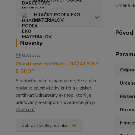
DARČEKOVÉ POUKAZY
Určené d
HRAČKY PODĽA EKO
MATERIÁLOV
Pôvod 
Novinky
Param
05.09.2023
Získali sme certifikát UDRŽATEĽNÝ
Odpor
E-SHOP
S radosťou vám oznamujeme, že sa nám
Určen
podarilo splniť všetky kritériá a získať
certifikát Udržateľný e-shop, ktorý je
Materi
udeľovaný e-shopom s uvedomelým p...
Rozmer
čítať celé
Hmotn
Zobraziť všetky novinky