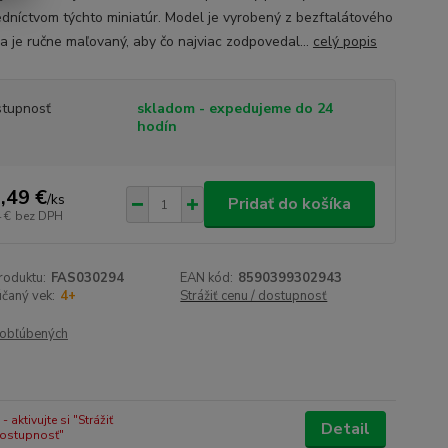
edníctvom týchto miniatúr. Model je vyrobený z bezftalátového
 a je ručne maľovaný, aby čo najviac zodpovedal...
celý popis
tupnosť
skladom - expedujeme do 24
hodín
,49 €
/
ks
Pridať do košíka
 €
bez DPH
roduktu:
FAS030294
EAN kód:
8590399302943
čaný vek:
4+
Strážiť cenu / dostupnosť
obľúbených
 aktivujte si "Strážiť
Detail
dostupnosť"