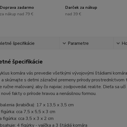
Doprava zadarmo
Darček za nákup
za nákup nad 79 €
nad 39 €
etné špecifikácie
Parametre
Ho
tné špecifikácie
yklus komára vás prevedie všetkými vývojovými štádiami komára 
 a skúmajte s deťmi zázračné premeny prírody prostredníctvom 
je ručne maľovaný, aby čo najviac zodpovedal realite. Dieťa sa učí 
nové fakty o prírode hravou a nenásilnou formou.
alenia (krabička): 17 x 13,5 x 3,5 cm
 figúrka: cca 7,5 x 5,5 x 3 cm
 figúrka: cca 3,5 x 3 x 2 cm
bsahuje: 4 figúrky - vajíčka a 3 štádiá komára