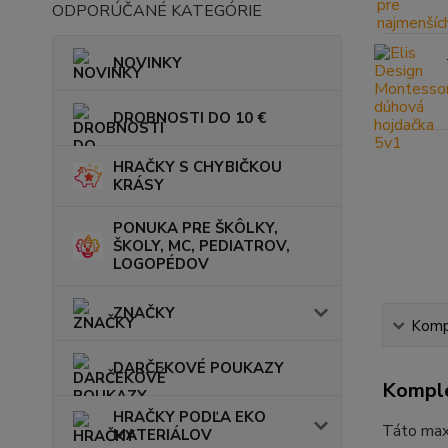
ODPORÚČANÉ KATEGÓRIE
NOVINKY
DROBNOSTI DO 10 €
HRAČKY S CHYBIČKOU
KRÁSY
PONUKA PRE ŠKÔLKY,
ŠKOLY, MC, PEDIATROV,
LOGOPÉDOV
ZNAČKY
Kompl
DARČEKOVÉ POUKAZY
Komple
HRAČKY PODĽA EKO
Táto maxi
MATERIÁLOV