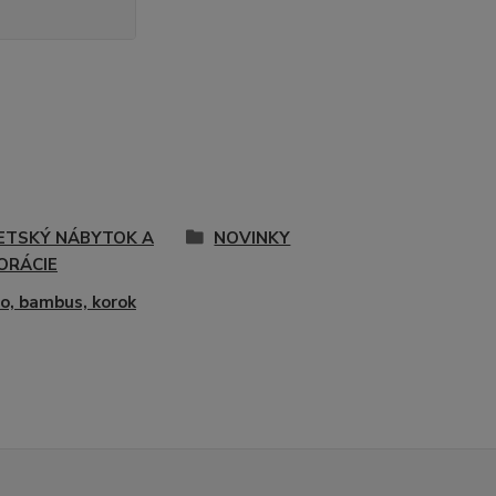
ETSKÝ NÁBYTOK A
NOVINKY
ORÁCIE
o, bambus, korok