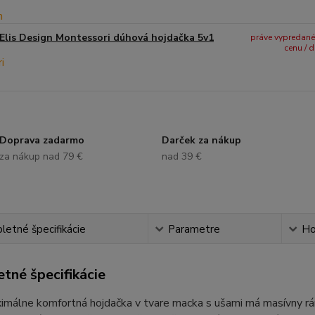
Elis Design Montessori dúhová hojdačka 5v1
práve vypredané -
cenu / 
Doprava zadarmo
Darček za nákup
za nákup nad 79 €
nad 39 €
etné špecifikácie
Parametre
Ho
tné špecifikácie
málne komfortná hojdačka v tvare macka s ušami má masívny rám