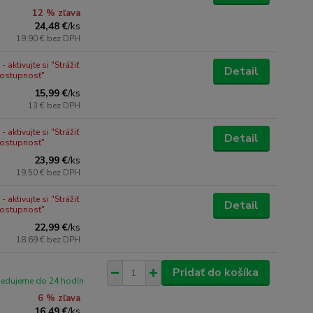
12 % zľava
24,48 €
/
ks
19,90 €
bez DPH
 aktivujte si "Strážiť
Detail
dostupnosť"
15,99 €
/
ks
13 €
bez DPH
 aktivujte si "Strážiť
Detail
dostupnosť"
23,99 €
/
ks
19,50 €
bez DPH
 aktivujte si "Strážiť
Detail
dostupnosť"
22,99 €
/
ks
18,69 €
bez DPH
Pridať do košíka
pedujeme do 24 hodín
6 % zľava
16,49 €
/
ks