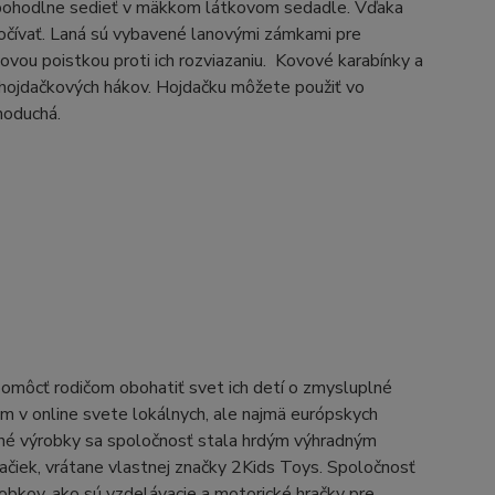
e pohodlne sedieť v mäkkom látkovom sedadle. Vďaka
počívať. Laná sú vybavené lanovými zámkami pre
ovou poistkou proti ich rozviazaniu. Kovové karabínky a
hojdačkových hákov. Hojdačku môžete použiť vo
noduchá.
pomôcť rodičom obohatiť svet ich detí o zmysluplné
om v online svete lokálnych, ale najmä európskych
tné výrobky sa spoločnosť stala hrdým výhradným
ačiek, vrátane vlastnej značky 2Kids Toys. Spoločnosť
bkov, ako sú vzdelávacie a motorické hračky pre