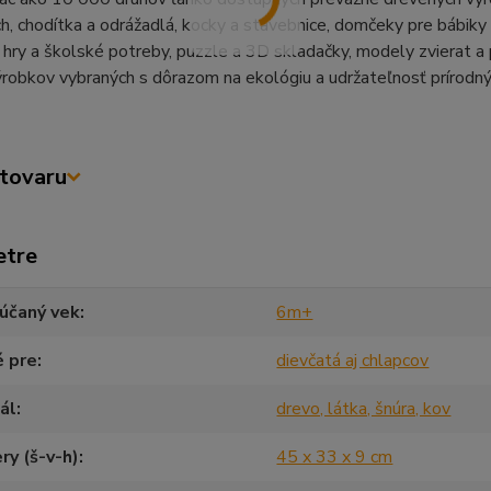
h, chodítka a odrážadlá, kocky a stavebnice, domčeky pre bábiky a
 hry a školské potreby, puzzle a 3D skladačky, modely zvierat a 
ýrobkov vybraných s dôrazom na ekológiu a udržateľnosť prírodný
tovaru
etre
účaný vek
6m+
é pre
dievčatá aj chlapcov
ál
drevo, látka, šnúra, kov
y (š-v-h)
45 x 33 x 9 cm