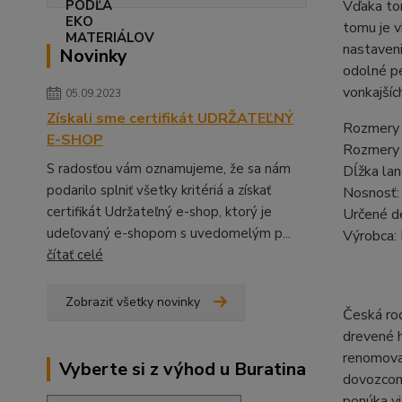
Vďaka to
tomu je v
nastaveni
Novinky
odolné p
vonkajšíc
05.09.2023
Získali sme certifikát UDRŽATEĽNÝ
Rozmery 
E-SHOP
Rozmery 
S radosťou vám oznamujeme, že sa nám
Dĺžka la
podarilo splniť všetky kritériá a získať
Nosnosť:
certifikát Udržateľný e-shop, ktorý je
Určené d
udeľovaný e-shopom s uvedomelým p...
Výrobca:
čítať celé
Zobraziť všetky novinky
Česká rod
drevené h
renomova
Vyberte si z výhod u Buratina
dovozcom 
ponúka vi