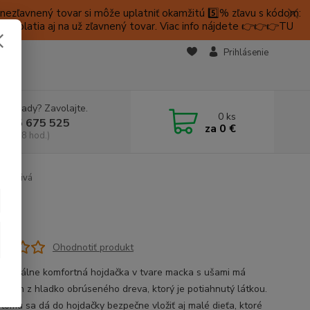
ezľavnený tovar si môže uplatniť okamžitú 5️⃣% zľavu s kódom:
é platia aj na už zľavnený tovar. Viac info nájdete 👉👉👉TU
KTY
Prihlásenie
e si rady? Zavolajte.
0
ks
 905 675 525
za
0 €
a, 9-18 hod.)
cko sivá
Ohodnotiť produkt
aximálne komfortná hojdačka v tvare macka s ušami má
y rám z hladko obrúseného dreva, ktorý je potiahnutý látkou.
tomu sa dá do hojdačky bezpečne vložiť aj malé dieťa, ktoré