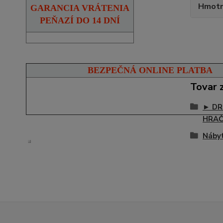
Hmotn
GARANCIA VRÁTENIA
PEŇAZÍ DO 14 DNÍ
BEZPEČNÁ ONLINE PLATBA
Tovar 
► DR
HRA
Náby