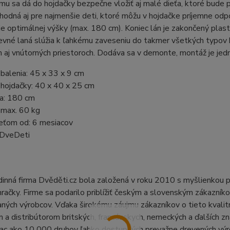
mu sa dá do hojdačky bezpečne vložiť aj malé dieťa, ktoré bud
hodná aj pre najmenšie deti, ktoré môžu v hojdačke príjemne od
e optimálnej výšky (max. 180 cm). Koniec lán je zakončený plast
evné laná slúžia k ľahkému zaveseniu do takmer všetkých typov 
h aj vnútorných priestoroch. Dodáva sa v demonte, montáž je jed
balenia: 45 x 33 x 9 cm
hojdačky: 40 x 40 x 25 cm
na: 180 cm
 max. 60 kg
eťom od: 6 mesiacov
 DveDeti
inná firma Dvěděti.cz bola založená v roku 2010 s myšlienkou 
račky. Firme sa podarilo priblížiť českým a slovenským zákazník
ných výrobcov. Vďaka širokému záujmu zákazníkov o tieto kvali
a distribútorom britských, francúzskych, nemeckých a ďalších zn
ac ako 10 000 druhov ľahko dostupných prevažne drevených výro