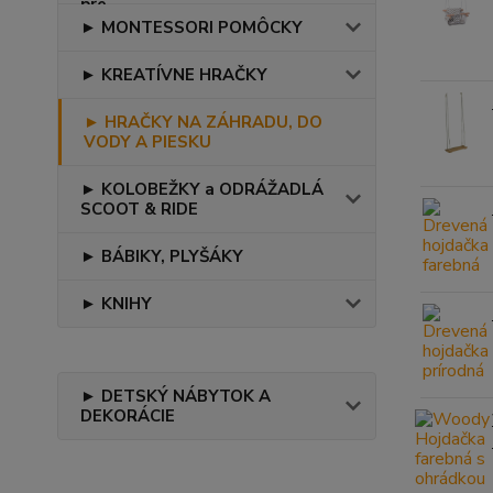
► MONTESSORI POMÔCKY
► KREATÍVNE HRAČKY
► HRAČKY NA ZÁHRADU, DO
VODY A PIESKU
► KOLOBEŽKY a ODRÁŽADLÁ
SCOOT & RIDE
► BÁBIKY, PLYŠÁKY
► KNIHY
► DETSKÝ NÁBYTOK A
DEKORÁCIE