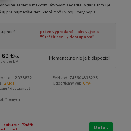
ohodlne sedieť v mäkkom látkovom sedadle. Vďaka tomu je
aj pre najmenšie deti, ktoré môžu v hoj...
celý popis
tupnosť
práve vypredané - aktivujte si
"Strážiť cenu / dostupnosť"
,69 €
/
ks
Momentálne nie je k dispozícii
46 €
bez DPH
roduktu:
2D33822
EAN kód:
745604338226
a:
2Kids
Odporúčaný vek:
6m+
 cenu / dostupnosť
obľúbených
 aktivujte si "Strážiť
Detail
dostupnosť"