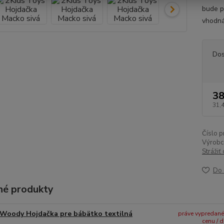
bude p
vhodná 
Dos
38
31,
Číslo p
Výrobc
Strážiť
Do 
é produkty
Woody Hojdačka pre bábätko textilná
práve vypredané -
cenu / 