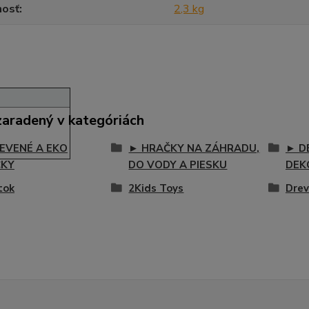
osť
2,3 kg
zaradený v kategóriách
EVENÉ A EKO
► HRAČKY NA ZÁHRADU,
► D
ČKY
DO VODY A PIESKU
DEK
tok
2Kids Toys
Drev