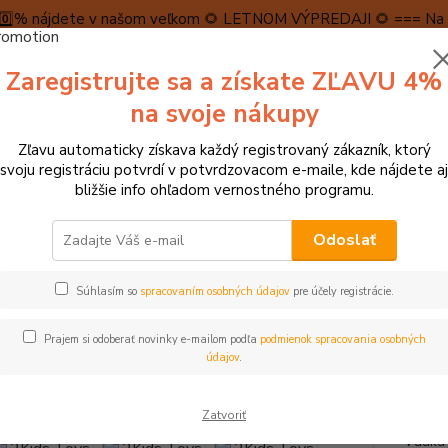
5️⃣0️⃣% nájdete v našom veľkom 🌻 LETNOM VÝPREDAJI 🌻 === Na n
máme teraz pripravené špeciálne zľavy až do výšky 1️⃣5️⃣% , ktor
Zaregistrujte sa a získate ZĽAVU 4%
PRAVA A PLATBA
RECENZIE
👉VRÁTENIE TOVARU👈
KONTA
na svoje nákupy
Zľavu automaticky získava každý registrovaný zákazník, ktorý
Neviet
svoju registráciu potvrdí v potvrdzovacom e-maile, kde nájdete aj
Hľadať
+421
bližšie info ohľadom vernostného programu.
(Po-Pi
Odoslať
► HRAČKY NA ZÁHRADU, DO VODY A PIESKU
2Kids Toys Hojdačka Ma
Súhlasím so
spracovaním osobných údajov
pre účely registrácie.
s Toys Hojdačka Macko sivá
Prajem si odoberať novinky e-mailom podľa
podmienok spracovania osobných
TOP produkt
údajov
.
Táto m
Zatvoriť
masívn
Vďaka 