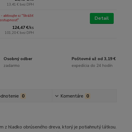
13,41 €
bez DPH
 aktivujte si "Strážiť
Detail
dostupnosť"
124,47 €
/
ks
101,20 €
bez DPH
Osobný odber
Poštovné už od 3,19 €
zadarmo
expedícia do 24 hodín
dnotenie
0
Komentáre
0
 z hladko obrúseného dreva, ktorý je potiahnutý látkou.