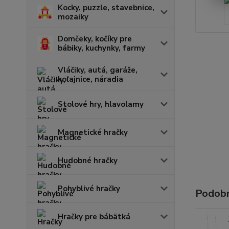
Kocky, puzzle, stavebnice,
mozaiky
Domčeky, kočíky pre
bábiky, kuchynky, farmy
Vláčiky, autá, garáže,
koľajnice, náradia
Stolové hry, hlavolamy
Magnetické hračky
Hudobné hračky
Pohyblivé hračky
Podobn
Hračky pre bábätká