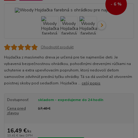
- 6 %
Ohodnotiť produkt
Hojdačka z masívneho dreva je určená pre tie najmenšie deti. Je
vybavená bezpečnostnou ohrádkou, pohodlnými drevenými rúčkami na
uchytenie a extra upevňovacím popruhom, ktorý nedovolí deťom
samovoľne zdvihnúť prednú tyčku ohrádky. Tá sa dá uvoľniť až otvorením
poistnej skoby pod sedadlom. Hojdačka ...
celý popis
Dostupnosť
skladom - expedujeme do 24 hodín
Cena pred
17,49 €
zľavou
16,49 €
/
ks
13,41 €
bez DPH