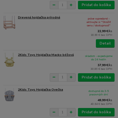
Pridať do košíka
Drevená hojdačka prírodná
práve vypredané -
aktivujte si "Strážiť
cenu / dostupnosť"
22,99 €
/
ks
18,69 €
bez DPH
Detail
2Kids Toys Hojdačka Macko béžová
skladom - expedujeme
do 24 hodín
37,99 €
/
ks
30,89 €
bez DPH
Pridať do košíka
2Kids Toys Hojdačka Ovečka
dostupné do 3-5
pracovných dní
49,99 €
/
ks
40,64 €
bez DPH
Pridať do košíka