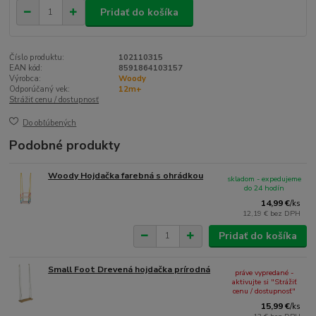
Pridať do košíka
Číslo produktu:
102110315
EAN kód:
8591864103157
Výrobca:
Woody
Odporúčaný vek:
12m+
Strážiť cenu / dostupnosť
Do obľúbených
Podobné produkty
Woody Hojdačka farebná s ohrádkou
skladom - expedujeme
do 24 hodín
14,99 €
/
ks
12,19 €
bez DPH
Pridať do košíka
Small Foot Drevená hojdačka prírodná
práve vypredané -
aktivujte si "Strážiť
cenu / dostupnosť"
15,99 €
/
ks