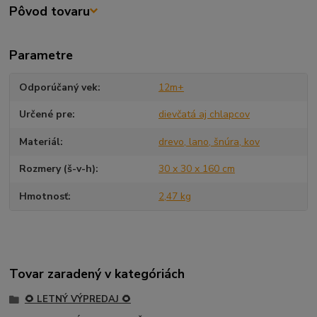
Pôvod tovaru
Parametre
Odporúčaný vek
12m+
Určené pre
dievčatá aj chlapcov
Materiál
drevo, lano, šnúra, kov
Rozmery (š-v-h)
30 x 30 x 160 cm
Hmotnosť
2,47 kg
Tovar zaradený v kategóriách
🌻 LETNÝ VÝPREDAJ 🌻