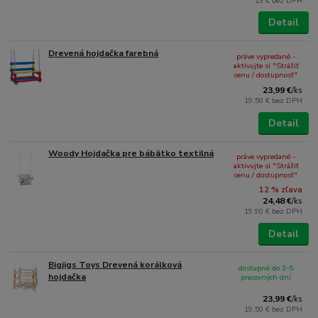
13 €
bez DPH
Detail
Drevená hojdačka farebná
práve vypredané -
aktivujte si "Strážiť
cenu / dostupnosť"
23,99 €
/
ks
19,50 €
bez DPH
Detail
Woody Hojdačka pre bábätko textilná
práve vypredané -
aktivujte si "Strážiť
cenu / dostupnosť"
12 % zľava
24,48 €
/
ks
19,90 €
bez DPH
Detail
Bigjigs Toys Drevená korálková
dostupné do 3-5
hojdačka
pracovných dní
23,99 €
/
ks
19,50 €
bez DPH