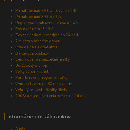
Pri nákupe nad 79 € doprava za 0 €
Pri nákupe nad 39 € darček
Registrovaní zákazníci - zľava od 4%
Poštovné už od 3,19 €
Tovar skladom-expedícia do 24 hod.
2 miesta osobného odberu
Pravidelné zľavové akcie
Darčekové poukazy
Certifikované a bezpečné hračky
Udržateľný e-shop
Veľký výber značiek
Poradenstvo pri výbere hračky
Výmena tovaru do 30 dní zadarmo
Výhody pre jasle, škôlky, školy
100% garancia vrátenia peňazí do 14 dní
Informácie pre zákazníkov
O nás