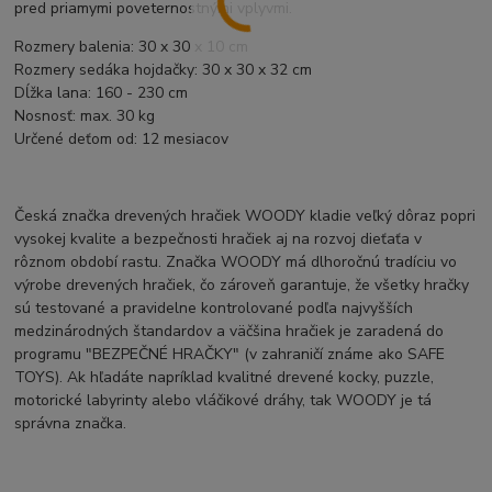
pred priamymi poveternostnými vplyvmi.
Rozmery balenia: 30 x 30 x 10 cm
Rozmery sedáka hojdačky: 30 x 30 x 32 cm
Dĺžka lana: 160 - 230 cm
Nosnosť: max. 30 kg
Určené deťom od: 12 mesiacov
Česká značka drevených hračiek WOODY kladie veľký dôraz popri
vysokej kvalite a bezpečnosti hračiek aj na rozvoj dieťaťa v
rôznom období rastu. Značka WOODY má dlhoročnú tradíciu vo
výrobe drevených hračiek, čo zároveň garantuje, že všetky hračky
sú testované a pravidelne kontrolované podľa najvyšších
medzinárodných štandardov a väčšina hračiek je zaradená do
programu "BEZPEČNÉ HRAČKY" (v zahraničí známe ako SAFE
TOYS). Ak hľadáte napríklad kvalitné drevené kocky, puzzle,
motorické labyrinty alebo vláčikové dráhy, tak WOODY je tá
správna značka.