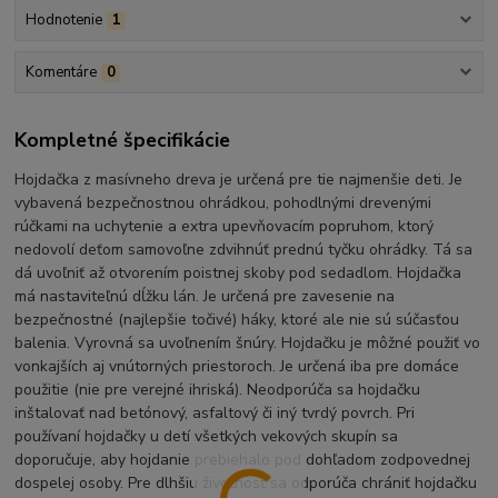
Hodnotenie
1
Komentáre
0
Kompletné špecifikácie
Hojdačka z masívneho dreva je určená pre tie najmenšie deti. Je
vybavená bezpečnostnou ohrádkou, pohodlnými drevenými
rúčkami na uchytenie a extra upevňovacím popruhom, ktorý
nedovolí deťom samovoľne zdvihnúť prednú tyčku ohrádky. Tá sa
dá uvoľniť až otvorením poistnej skoby pod sedadlom. Hojdačka
má nastaviteľnú dĺžku lán. Je určená pre zavesenie na
bezpečnostné (najlepšie točivé) háky, ktoré ale nie sú súčasťou
balenia. Vyrovná sa uvoľnením šnúry. Hojdačku je môžné použiť vo
vonkajších aj vnútorných priestoroch. Je určená iba pre domáce
použitie (nie pre verejné ihriská). Neodporúča sa hojdačku
inštalovať nad betónový, asfaltový či iný tvrdý povrch. Pri
používaní hojdačky u detí všetkých vekových skupín sa
doporučuje, aby hojdanie prebiehalo pod dohľadom zodpovednej
dospelej osoby. Pre dlhšiu životnosť sa odporúča chrániť hojdačku