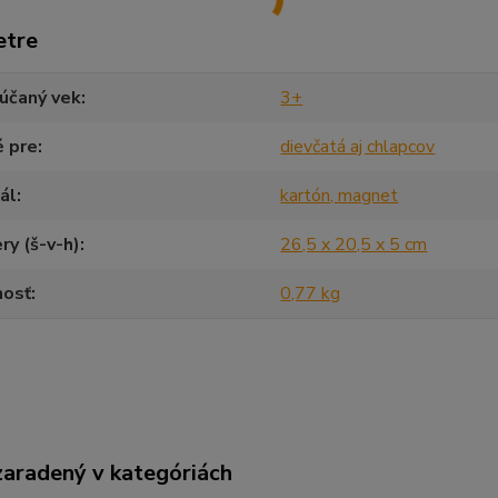
etre
účaný vek
3+
é pre
dievčatá aj chlapcov
ál
kartón, magnet
y (š-v-h)
26,5 x 20,5 x 5 cm
osť
0,77 kg
zaradený v kategóriách