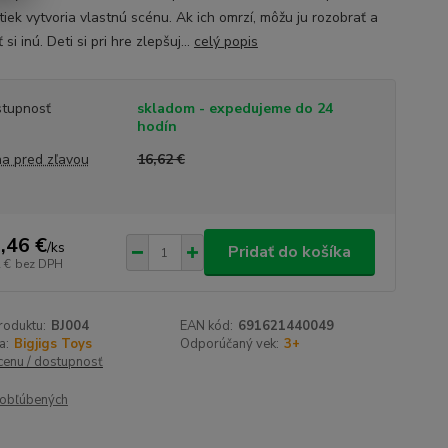
iek vytvoria vlastnú scénu. Ak ich omrzí, môžu ju rozobrať a
ť si inú. Deti si pri hre zlepšuj...
celý popis
tupnosť
skladom - expedujeme do 24
hodín
a pred zľavou
16,62 €
,46 €
/
ks
Pridať do košíka
 €
bez DPH
roduktu:
BJ004
EAN kód:
691621440049
a:
Bigjigs Toys
Odporúčaný vek:
3+
 cenu / dostupnosť
obľúbených