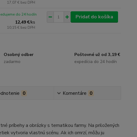
17,07 €
bez DPH
pedujeme do 24 hodín
Pridať do košíka
12,49 €
/
ks
10,15 €
bez DPH
Osobný odber
Poštovné už od 3,19 €
zadarmo
expedícia do 24 hodín
dnotenie
0
Komentáre
0
né príbehy a obrázky s tematikou farmy. Na priložených
iek vytvoria vlastnú scénu. Ak ich omrzí, môžu ju