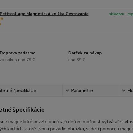
Petitcollage Magnetická knižka Cestovanie
skladom - ex
Doprava zadarmo
Darček za nákup
za nákup nad 79 €
nad 39 €
etné špecifikácie
Parametre
Ho
tné špecifikácie
sne magnetické puzzle ponúkajú deťom možnosť vytvárať si vlast
ch kartách, ktoré tvoria pozadie obrázka, si deti pomocou magnet