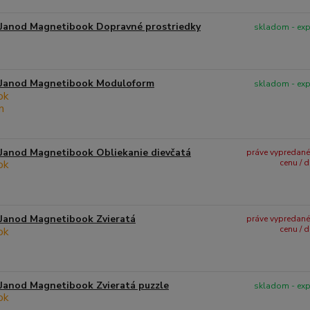
Janod Magnetibook Dopravné prostriedky
skladom - ex
Janod Magnetibook Moduloform
skladom - ex
Janod Magnetibook Obliekanie dievčatá
práve vypredané -
cenu / 
Janod Magnetibook Zvieratá
práve vypredané -
cenu / 
Janod Magnetibook Zvieratá puzzle
skladom - ex