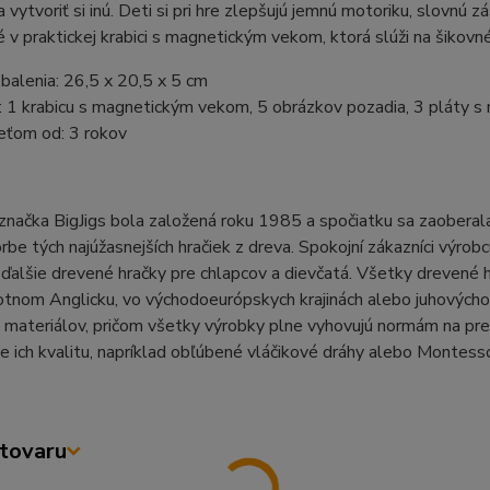
a vytvoriť si inú. Deti si pri hre zlepšujú jemnú motoriku, slovnú z
v praktickej krabici s magnetickým vekom, ktorá slúži na šikov
alenia: 26,5 x 20,5 x 5 cm
: 1 krabicu s magnetickým vekom, 5 obrázkov pozadia, 3 pláty 
eťom od: 3 rokov
značka BigJigs bola založená roku 1985 a spočiatku sa zaoberala 
rbe tých najúžasnejších hračiek z dreva. Spokojní zákazníci výro
ďalšie drevené hračky pre chlapcov a dievčatá. Všetky drevené h
tnom Anglicku, vo východoeurópskych krajinách alebo juhovýchodnej
 materiálov, pričom všetky výrobky plne vyhovujú normám na pre
e ich kvalitu, napríklad obľúbené vláčikové dráhy alebo Montesso
tovaru