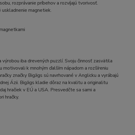
ásobu, rozprávanie príbehov a rozvíjajú tvorivosť.
né uskladnenie magnetiek.
s magnetkami
výrobou iba drevených puzzlí. Svoju činnosť zasvätila
bcu motivovali k mnohým ďalším nápadom a rozšíreniu
račky značky BigJigs sú navrhované v Anglicku a vyrábajú
 Ázii. BigJigs kladie dôraz na kvalitu a originalitu
daj hračiek v EÚ a USA. Presvedčte sa sami a
ri hračky.