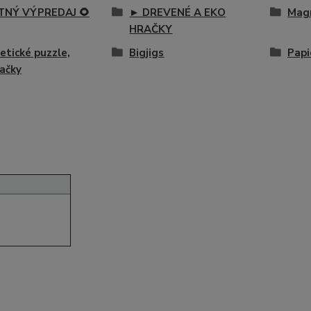
ETNÝ VÝPREDAJ 🌻
► DREVENÉ A EKO
Magn
HRAČKY
tické puzzle,
Bigjigs
Papi
ačky