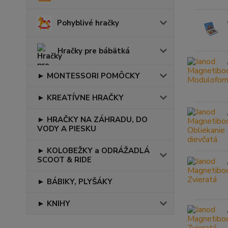
Pohyblivé hračky
Hračky pre bábätká
► MONTESSORI POMÔCKY
► KREATÍVNE HRAČKY
► HRAČKY NA ZÁHRADU, DO
VODY A PIESKU
► KOLOBEŽKY a ODRÁŽADLÁ
SCOOT & RIDE
► BÁBIKY, PLYŠÁKY
► KNIHY