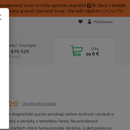
ezľavnený tovar si môže uplatniť okamžitú 5️⃣% zľavu s kódom:
é platia aj na už zľavnený tovar. Viac info nájdete 👉👉👉TU
KTY
Prihlásenie
e si rady? Zavolajte.
0
ks
 905 675 525
za
0 €
a, 9-18 hod.)
ma
Ohodnotiť produkt
krásne magnetické puzzle ponúkajú deťom možnosť vytvárať si
é príbehy a obrázky s tematikou farmy. Na priložených
ových kartách, ktoré tvoria pozadie obrázka, si deti pomocou