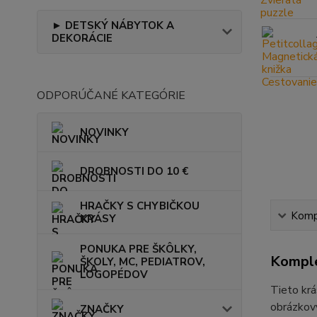
► DETSKÝ NÁBYTOK A
DEKORÁCIE
ODPORÚČANÉ KATEGÓRIE
NOVINKY
DROBNOSTI DO 10 €
HRAČKY S CHYBIČKOU
Kompl
KRÁSY
PONUKA PRE ŠKÔLKY,
Komple
ŠKOLY, MC, PEDIATROV,
LOGOPÉDOV
Tieto krá
obrázkový
ZNAČKY