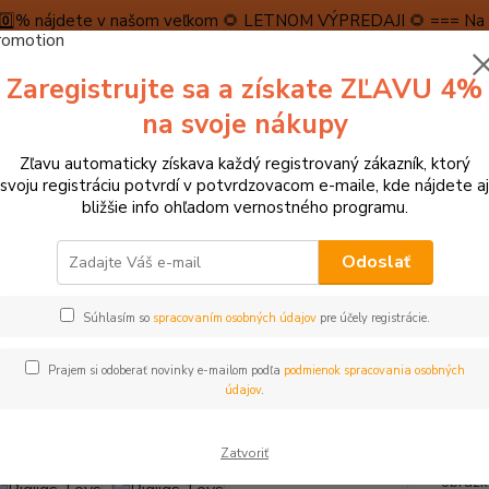
5️⃣0️⃣% nájdete v našom veľkom 🌻 LETNOM VÝPREDAJI 🌻 === Na n
máme teraz pripravené špeciálne zľavy až do výšky 1️⃣5️⃣% , ktor
Zaregistrujte sa a získate ZĽAVU 4%
PRAVA A PLATBA
RECENZIE
👉VRÁTENIE TOVARU👈
KONTA
na svoje nákupy
Zľavu automaticky získava každý registrovaný zákazník, ktorý
Neviet
svoju registráciu potvrdí v potvrdzovacom e-maile, kde nájdete aj
Hľadať
+421
bližšie info ohľadom vernostného programu.
(Po-Pi
Odoslať
agnetické hračky
Bigjigs Toys Magnetické puzzle Farma
Súhlasím so
spracovaním osobných údajov
pre účely registrácie.
igs Toys Magnetické puzzle Far
Prajem si odoberať novinky e-mailom podľa
podmienok spracovania osobných
údajov
.
- 31 %
Tieto 
Zatvoriť
vlastn
obrázk