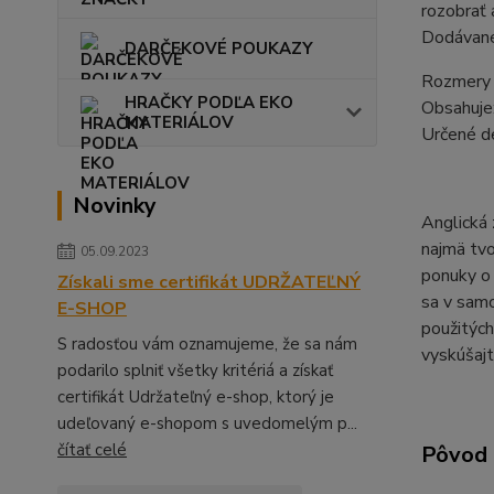
rozobrať 
Dodávané 
DARČEKOVÉ POUKAZY
Rozmery b
HRAČKY PODĽA EKO
Obsahuje
MATERIÁLOV
Určené d
Novinky
Anglická 
najmä tvo
05.09.2023
ponuky o 
Získali sme certifikát UDRŽATEĽNÝ
sa v samo
E-SHOP
použitých
S radosťou vám oznamujeme, že sa nám
vyskúšajt
podarilo splniť všetky kritériá a získať
certifikát Udržateľný e-shop, ktorý je
udeľovaný e-shopom s uvedomelým p...
čítať celé
Pôvod 