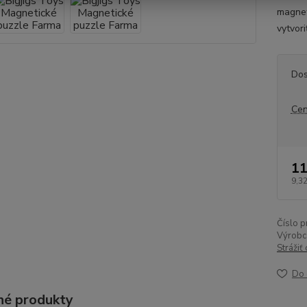
magnet
vytvori
Dos
Cen
11
9,32
Číslo p
Výrobc
Strážiť
Do 
é produkty