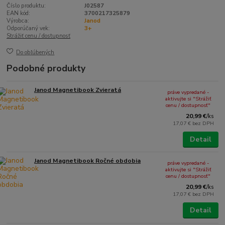
Číslo produktu:
J02587
EAN kód:
3700217325879
Výrobca:
Janod
Odporúčaný vek:
3+
Strážiť cenu / dostupnosť
Do obľúbených
Podobné produkty
Janod Magnetibook Zvieratá
práve vypredané -
aktivujte si "Strážiť
cenu / dostupnosť"
20,99 €
/
ks
17,07 €
bez DPH
Detail
Janod Magnetibook Ročné obdobia
práve vypredané -
aktivujte si "Strážiť
cenu / dostupnosť"
20,99 €
/
ks
17,07 €
bez DPH
Detail