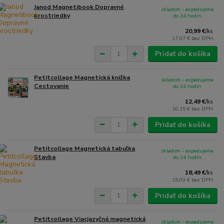
Janod Magnetibook Dopravné
skladom - expedujeme
prostriedky
do 24 hodín
20,99 €
/
ks
17,07 €
bez DPH
Pridať do košíka
Petitcollage Magnetická knižka
skladom - expedujeme
Cestovanie
do 24 hodín
12,49 €
/
ks
10,15 €
bez DPH
Pridať do košíka
Petitcollage Magnetická tabuľka
skladom - expedujeme
Stavba
do 24 hodín
18,49 €
/
ks
15,03 €
bez DPH
Pridať do košíka
Petitcollage Viacjazyčná magnetická
skladom - expedujeme