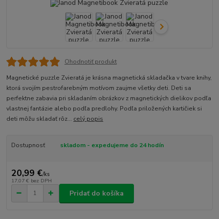
Ohodnotiť produkt
Magnetické puzzle Zvieratá je krásna magnetická skladačka v tvare knihy,
ktorá svojím pestrofarebným motívom zaujme všetky deti. Deti sa
perfektne zabavia pri skladaním obrázkov z magnetických dielikov podľa
vlastnej fantázie alebo podľa predlohy. Podľa priložených kartičiek si
deti môžu skladať rôz...
celý popis
Dostupnosť
skladom - expedujeme do 24 hodín
20,99 €
/
ks
17,07 €
bez DPH
Pridať do košíka