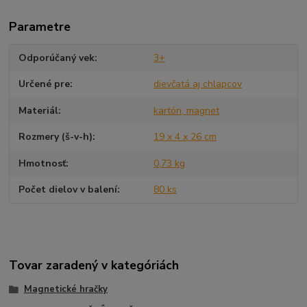
Parametre
Odporúčaný vek
3+
Určené pre
dievčatá aj chlapcov
Materiál
kartón, magnet
Rozmery (š-v-h)
19 x 4 x 26 cm
Hmotnosť
0,73 kg
Počet dielov v balení
80 ks
Tovar zaradený v kategóriách
Magnetické hračky