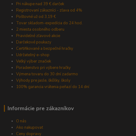
Pri nákupe nad 39 € darček
Registrovaní zákazníci - zľava od 4%
Poštovné už od 3,19 €
Tovar skladom-expedícia do 24 hod.
2 miesta osobného odberu
Pravidelné zľavové akcie
Darčekové poukazy
Certifikované a bezpečné hračky
Udržateľný e-shop
Veľký výber značiek
Poradenstvo pri výbere hračky
Výmena tovaru do 30 dní zadarmo
Výhody pre jasle, škôlky, školy
100% garancia vrátenia peňazí do 14 dní
Informácie pre zákazníkov
O nás
Ako nakupovať
Ceny dopravy