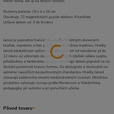
nielen doma, ale aj na dlhých cestách.
Rozmery balenia: 19 x 4 x 26 cm
Obsahuje: 72 magnetických puzzle dielikov, 8 kartičiek
Určené deťom od: 3 do 8 rokov
Janod je popredná francúzska značka kvalitných drevených
hračiek, stavebníc a hier pre deti so 40-ročnou tradíciou. Hračky
Janod edukatívnym spôsobom zabávajú deti od narodenia až do
12 rokov, sú výborným doplnkom detských izbičiek vďaka svojmu
príťažlivému a farebnému dizajnu, pomáhajú deťom pripraviť sa na
školské povinnosti hravou formou. Sú ekologické a testované na
splnenie najvyšších bezpečnostných štandardov. Hračky Janod
získavajú každoročne mnoho medzinárodných ocenení. Množstvo
produktov vyhovuje rozvoju podľa Montessori a Waldorfskej
pedagogiky, pri autizme a pri poruchách učenia.
Pôvod tovaru