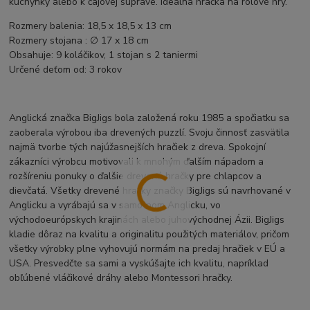
kuchynky alebo k čajovej súprave. Ideálna hračka na rolové hry.
Rozmery balenia: 18,5 x 18,5 x 13 cm
Rozmery stojana : ∅ 17 x 18 cm
Obsahuje: 9 koláčikov, 1 stojan s 2 taniermi
Určené deťom od: 3 rokov
Anglická značka BigJigs bola založená roku 1985 a spočiatku sa
zaoberala výrobou iba drevených puzzlí. Svoju činnosť zasvätila
najmä tvorbe tých najúžasnejších hračiek z dreva. Spokojní
zákazníci výrobcu motivovali k mnohým ďalším nápadom a
rozšíreniu ponuky o ďalšie drevené hračky pre chlapcov a
dievčatá. Všetky drevené hračky značky BigJigs sú navrhované v
Anglicku a vyrábajú sa v samotnom Anglicku, vo
východoeurópskych krajinách alebo juhovýchodnej Ázii. BigJigs
kladie dôraz na kvalitu a originalitu použitých materiálov, pričom
všetky výrobky plne vyhovujú normám na predaj hračiek v EÚ a
USA. Presvedčte sa sami a vyskúšajte ich kvalitu, napríklad
obľúbené vláčikové dráhy alebo Montessori hračky.