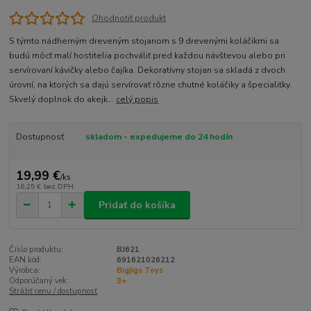
Ohodnotiť produkt
S týmto nádherným dreveným stojanom s 9 drevenými koláčikmi sa
budú môcť malí hostitelia pochváliť pred každou návštevou alebo pri
servírovaní kávičky alebo čajíka. Dekoratívny stojan sa skladá z dvoch
úrovní, na ktorých sa dajú servírovať rôzne chutné koláčiky a špecialitky.
Skvelý doplnok do akejk...
celý popis
Dostupnosť
skladom - expedujeme do 24 hodín
19,99 €
/
ks
16,25 €
bez DPH
Pridať do košíka
Číslo produktu:
BJ621
EAN kód:
691621026212
Výrobca:
Bigjigs Toys
Odporúčaný vek:
3+
Strážiť cenu / dostupnosť