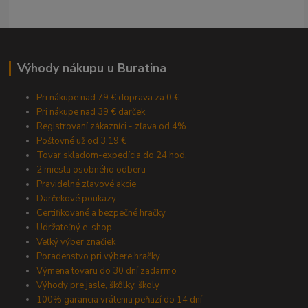
Výhody nákupu u Buratina
Pri nákupe nad 79 € doprava za 0 €
Pri nákupe nad 39 € darček
Registrovaní zákazníci - zľava od 4%
Poštovné už od 3,19 €
Tovar skladom-expedícia do 24 hod.
2 miesta osobného odberu
Pravidelné zľavové akcie
Darčekové poukazy
Certifikované a bezpečné hračky
Udržateľný e-shop
Veľký výber značiek
Poradenstvo pri výbere hračky
Výmena tovaru do 30 dní zadarmo
Výhody pre jasle, škôlky, školy
100% garancia vrátenia peňazí do 14 dní