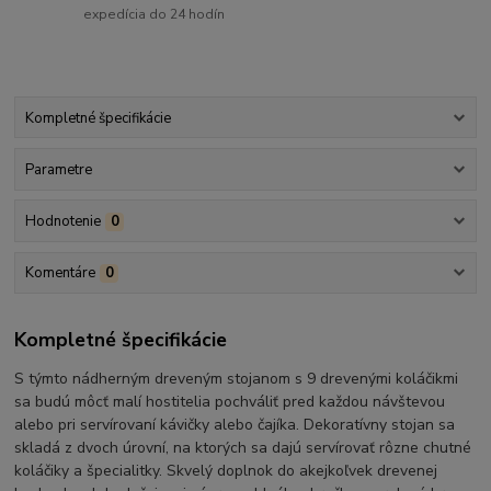
expedícia do 24 hodín
Kompletné špecifikácie
Parametre
Hodnotenie
0
Komentáre
0
Kompletné špecifikácie
S týmto nádherným dreveným stojanom s 9 drevenými koláčikmi
sa budú môcť malí hostitelia pochváliť pred každou návštevou
alebo pri servírovaní kávičky alebo čajíka. Dekoratívny stojan sa
skladá z dvoch úrovní, na ktorých sa dajú servírovať rôzne chutné
koláčiky a špecialitky. Skvelý doplnok do akejkoľvek drevenej