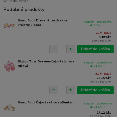
Do obľúbených
Podobné produkty
Small Foot Drevené tortičky na
skladom - expedujeme
krájanie 1 sada
do 24 hodín
11 % zľava
8,49 €
/
ks
6,90 €
bez DPH
Pridať do košíka
Bigjigs Toys Drevená čajová súprava
skladom - expedujeme
ružová
do 24 hodín
31 % zľava
25,15 €
/
ks
20,45 €
bez DPH
Pridať do košíka
Small Foot Čajový set so sušienkami
skladom - expedujeme
do 24 hodín
27,12 €
/
ks
22,05 €
bez DPH