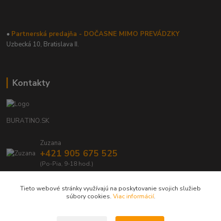
•
Partnerská predajňa - DOČASNE MIMO PREVÁDZKY
Uzbecká 10, Bratislava II.
Kontakty
BURATINO.SK
Zuzana
+421 905 675 525
(Po-Pia, 9-18 hod.)
info@buratino.sk
Tieto webové stránky využívajú na poskytovanie svojich služieb
súbory cookies.
Viac informácií
.