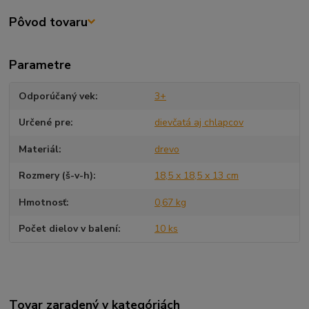
Pôvod tovaru
Parametre
Odporúčaný vek
3+
Určené pre
dievčatá aj chlapcov
Materiál
drevo
Rozmery (š-v-h)
18,5 x 18,5 x 13 cm
Hmotnosť
0,67 kg
Počet dielov v balení
10 ks
Tovar zaradený v kategóriách