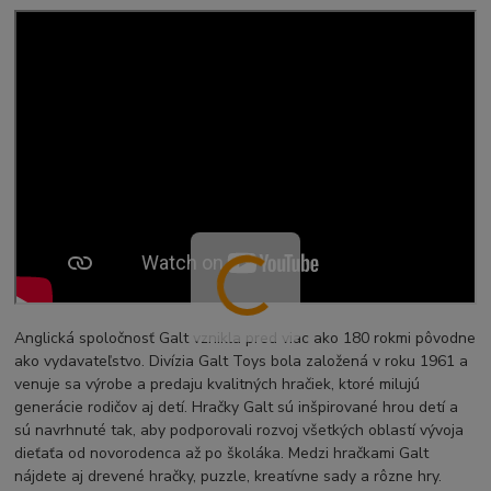
Anglická spoločnosť Galt vznikla pred viac ako 180 rokmi pôvodne
ako vydavateľstvo. Divízia Galt Toys bola založená v roku 1961 a
venuje sa výrobe a predaju kvalitných hračiek, ktoré milujú
generácie rodičov aj detí. Hračky Galt sú inšpirované hrou detí a
sú navrhnuté tak, aby podporovali rozvoj všetkých oblastí vývoja
dieťaťa od novorodenca až po školáka. Medzi hračkami Galt
nájdete aj drevené hračky, puzzle, kreatívne sady a rôzne hry.