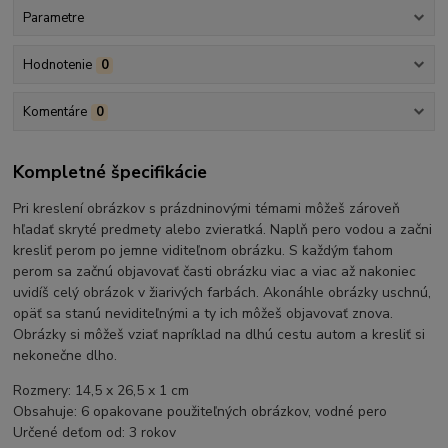
Parametre
Hodnotenie
0
Komentáre
0
Kompletné špecifikácie
Pri kreslení obrázkov s prázdninovými témami môžeš zároveň
hľadať skryté predmety alebo zvieratká. Naplň pero vodou a začni
kresliť perom po jemne viditeľnom obrázku. S každým ťahom
perom sa začnú objavovať časti obrázku viac a viac až nakoniec
uvidíš celý obrázok v žiarivých farbách. Akonáhle obrázky uschnú,
opäť sa stanú neviditeľnými a ty ich môžeš objavovať znova.
Obrázky si môžeš vziať napríklad na dlhú cestu autom a kresliť si
nekonečne dlho.
Rozmery: 14,5 x 26,5 x 1 cm
Obsahuje: 6 opakovane použiteľných obrázkov, vodné pero
Určené deťom od: 3 rokov