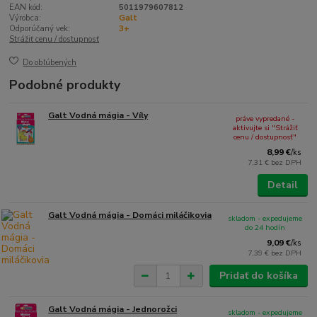
EAN kód:
5011979607812
Výrobca:
Galt
Odporúčaný vek:
3+
Strážiť cenu / dostupnosť
Do obľúbených
Podobné produkty
Galt Vodná mágia - Víly
práve vypredané -
aktivujte si "Strážiť
cenu / dostupnosť"
8,99 €
/
ks
7,31 €
bez DPH
Detail
Galt Vodná mágia - Domáci miláčikovia
skladom - expedujeme
do 24 hodín
9,09 €
/
ks
7,39 €
bez DPH
Pridať do košíka
Galt Vodná mágia - Jednorožci
skladom - expedujeme