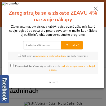
🌞 Viac ako 500 krásnych drevených hračiek so zľavami až do 5️⃣0️⃣%
nájdete v našom veľkom 🌻 LETNOM VÝPREDAJI 🌻 === Na nezľavnený
Zaregistrujte sa a získate ZĽAVU 4%
tovar si môže uplatniť okamžitú 5️⃣% zľavu s kódom: 👉 PRVYNAKUP 👈
=== Pre všetkých registrovaných zákazníkov máme teraz pripravené
na svoje nákupy
špeciálne zľavy až do výšky 1️⃣5️⃣% , ktoré platia aj na už zľavnený tovar.
Viac info nájdete 👉👉👉TU
Zľavu automaticky získava každý registrovaný zákazník, ktorý
svoju registráciu potvrdí v potvrdzovacom e-maile, kde nájdete
0
ks
+421 905 675 525
za
0 €
aj bližšie info ohľadom vernostného programu.
(Po-Pia, 9-18 hod.)
Odoslať
Menu
Súhlasím so
spracovaním osobných údajov
pre účely registrácie.
Hľadať
Prajem si odoberať novinky e-mailom podľa
podmienok spracovania osobných
údajov
.
Úvod
► KREATÍVNE HRAČKY
Galt Vodná mágia - Na prázdninách
Galt Vodná mágia - Na
Zatvoriť
prázdninách