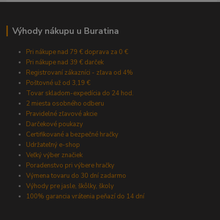
Výhody nákupu u Buratina
Pri nákupe nad 79 € doprava za 0 €
Pri nákupe nad 39 € darček
Registrovaní zákazníci - zľava od 4%
Poštovné už od 3,19 €
Tovar skladom-expedícia do 24 hod.
2 miesta osobného odberu
Pravidelné zľavové akcie
Darčekové poukazy
Certifikované a bezpečné hračky
Udržateľný e-shop
Veľký výber značiek
Poradenstvo pri výbere hračky
Výmena tovaru do 30 dní zadarmo
Výhody pre jasle, škôlky, školy
100% garancia vrátenia peňazí do 14 dní