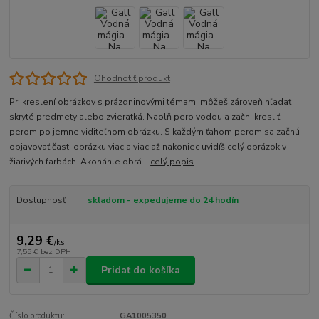
Ohodnotiť produkt
Pri kreslení obrázkov s prázdninovými témami môžeš zároveň hľadať
skryté predmety alebo zvieratká. Naplň pero vodou a začni kresliť
perom po jemne viditeľnom obrázku. S každým ťahom perom sa začnú
objavovať časti obrázku viac a viac až nakoniec uvidíš celý obrázok v
žiarivých farbách. Akonáhle obrá...
celý popis
Dostupnosť
skladom - expedujeme do 24 hodín
9,29 €
/
ks
7,55 €
bez DPH
Pridať do košíka
Číslo produktu:
GA1005350