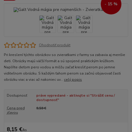
- 15 %
Ohodnotiť produkt
Pri kreslení týchto obrázkov so zvieratkami z farmy sa zabavia aj menšie
deti. Obrázky majú väčší formát a sú spojené praktickým krúžkom.
Naplňte deťom pero vodou a môžu začať kresliť perom po jemne
viditeľnom obrázku. S každým ťahom perom sa začnú objavovať časti
obrázku viac a viac až nakoniec uv...
celý popis
Dostupnosť
práve vypredané - aktivujte si "Strážiť cenu /
dostupnosť"
Cena pred
9,59 €
zľavou
8,15 €
/
ks