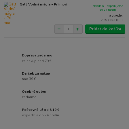
Galt Vodná mágia - Pri mori
skladom - expedujeme
do 24 hodín
9,29 €
/
ks
7,55 €
bez DPH
Pridať do košíka
Doprava zadarmo
za nákup nad 79 €
Darček za nákup
nad 39 €
Osobný odber
zadarmo
Poštovné už od 3,19 €
expedícia do 24 hodín