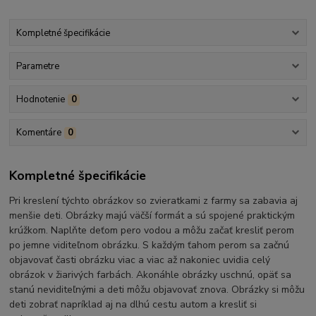
Kompletné špecifikácie
Parametre
Hodnotenie
0
Komentáre
0
Kompletné špecifikácie
Pri kreslení týchto obrázkov so zvieratkami z farmy sa zabavia aj
menšie deti. Obrázky majú väčší formát a sú spojené praktickým
krúžkom. Naplňte deťom pero vodou a môžu začať kresliť perom
po jemne viditeľnom obrázku. S každým ťahom perom sa začnú
objavovať časti obrázku viac a viac až nakoniec uvidia celý
obrázok v žiarivých farbách. Akonáhle obrázky uschnú, opäť sa
stanú neviditeľnými a deti môžu objavovať znova. Obrázky si môžu
deti zobrať napríklad aj na dlhú cestu autom a kresliť si