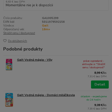
6,63 €
bez DPH
Momentálne nie je k dispozícii
Číslo produktu:
GA1005299
EAN kód:
5011979592156
Výrobca:
Galt
Odporúčaný vek:
18m+
Strážiť cenu / dostupnosť
Do obľúbených
Podobné produkty
Galt Vodná mágia - Víly
práve vypredané -
aktivujte si "Strážiť
cenu / dostupnosť"
8,99 €
/
ks
7,31 €
bez DPH
Detail
Galt Vodná mágia - Domáci miláčikovia
skladom - expedujeme
do 24 hodín
9,09 €
/
ks
7,39 €
bez DPH