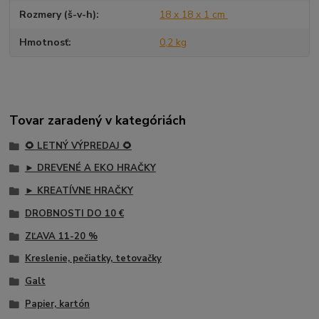
Rozmery (š-v-h)
18 x 18 x 1 cm
Hmotnosť
0,2 kg
Tovar zaradený v kategóriách
🌻 LETNÝ VÝPREDAJ 🌻
► DREVENÉ A EKO HRAČKY
► KREATÍVNE HRAČKY
DROBNOSTI DO 10 €
ZĽAVA 11-20 %
Kreslenie, pečiatky, tetovačky
Galt
Papier, kartón