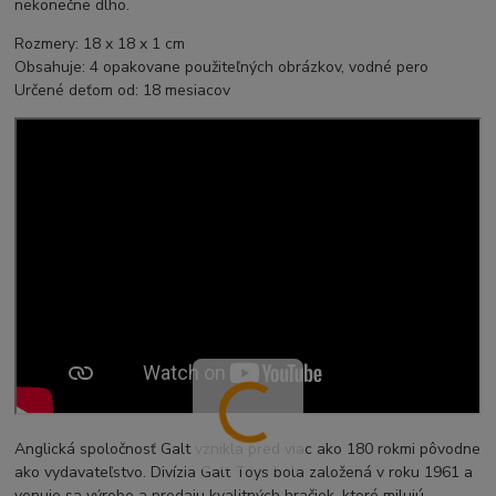
nekonečne dlho.
Rozmery: 18 x 18 x 1 cm
Obsahuje: 4 opakovane použiteľných obrázkov, vodné pero
Určené deťom od: 18 mesiacov
Anglická spoločnosť Galt vznikla pred viac ako 180 rokmi pôvodne
ako vydavateľstvo. Divízia Galt Toys bola založená v roku 1961 a
venuje sa výrobe a predaju kvalitných hračiek, ktoré milujú