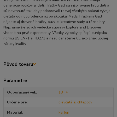
generácie rodičov aj detí. Hračky Galt sú inšpirované hrou detí a
sú navrhnuté tak, aby podporovali rozvoj všetkých oblastí vývoja
dieťaťa od novorodenca až po školáka. Medzi hračkami Galt
nájdete aj drevené hračky, puzzle, kreatívne sady a rôzne hry.
Najznámejšie sú ich vedecké súpravy Explore and Discover
vhodné na prvé experimenty. Všetky výrobky spĺňajú európsku
normu BS EN71 a HD271 a nesú označenie CE ako znak úplnej
záruky kvality.
Pôvod tovaru
Parametre
Odporúčaný vek
18m+
Určené pre
dievčatá aj chlapcov
Materiál
kartón