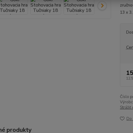
zručno
13 x 3
Dos
Cen
15
12,
Číslo p
Výrobc
Strážiť
Do 
é produkty