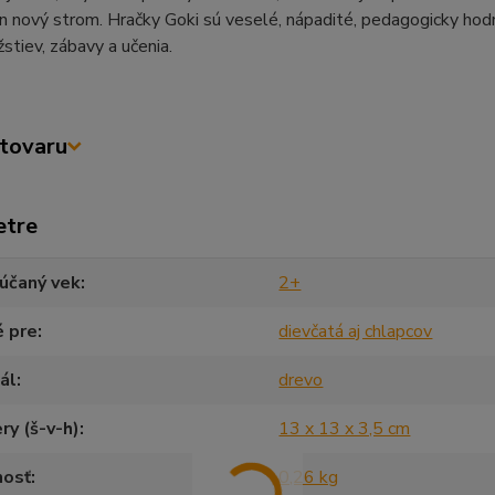
den nový strom. Hračky Goki sú veselé, nápadité, pedagogicky hodn
stiev, zábavy a učenia.
tovaru
etre
účaný vek
2+
é pre
dievčatá aj chlapcov
ál
drevo
y (š-v-h)
13 x 13 x 3,5 cm
osť
0,26 kg