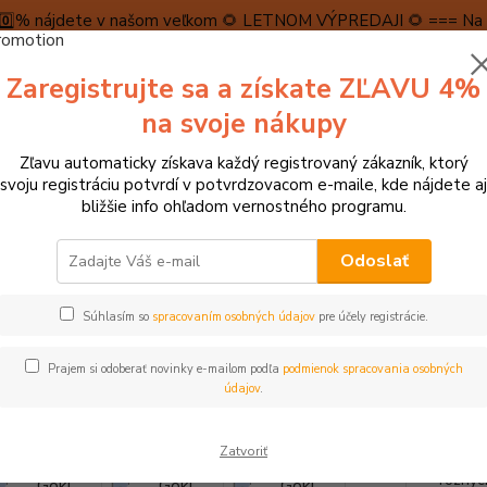
5️⃣0️⃣% nájdete v našom veľkom 🌻 LETNOM VÝPREDAJI 🌻 === Na n
máme teraz pripravené špeciálne zľavy až do výšky 1️⃣5️⃣% , ktor
Zaregistrujte sa a získate ZĽAVU 4%
PRAVA A PLATBA
RECENZIE
👉VRÁTENIE TOVARU👈
KONTA
na svoje nákupy
Zľavu automaticky získava každý registrovaný zákazník, ktorý
Neviet
svoju registráciu potvrdí v potvrdzovacom e-maile, kde nájdete aj
Hľadať
+421
bližšie info ohľadom vernostného programu.
(Po-Pi
Odoslať
tolové hry, hlavolamy
Stolové hry, pexesá, dominá
Goki Stohovacia 
Súhlasím so
spracovaním osobných údajov
pre účely registrácie.
 Stohovacia hra Tučniaky 18 ks
Prajem si odoberať novinky e-mailom podľa
podmienok spracovania osobných
údajov
.
- 14 %
Stohov
Zatvoriť
ktoré 
rôznyc