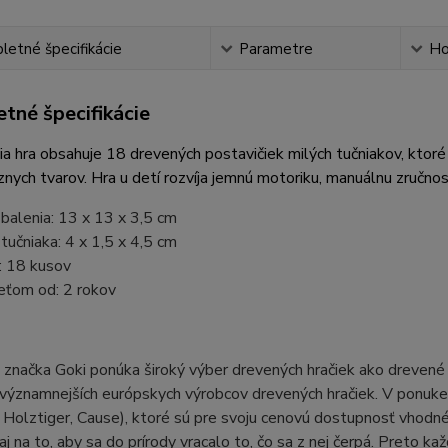
etné špecifikácie
Parametre
Ho
tné špecifikácie
a hra obsahuje 18 drevených postavičiek milých tučniakov, ktoré
znych tvarov. Hra u detí rozvíja jemnú motoriku, manuálnu zručnos
balenia: 13 x 13 x 3,5 cm
učniaka: 4 x 1,5 x 4,5 cm
: 18 kusov
eťom od: 2 rokov
načka Goki ponúka široký výber drevených hračiek ako drevené pu
významnejších európskych výrobcov drevených hračiek. V ponuke j
Holztiger, Cause), ktoré sú pre svoju cenovú dostupnosť vhodné a
aj na to, aby sa do prírody vracalo to, čo sa z nej čerpá. Preto k