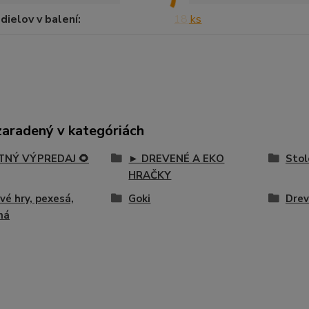
dielov v balení
18 ks
zaradený v kategóriách
ETNÝ VÝPREDAJ 🌻
► DREVENÉ A EKO
Stol
HRAČKY
vé hry, pexesá,
Goki
Drev
ná