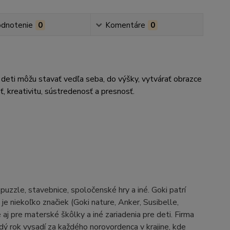
dnotenie
0
Komentáre
0
 deti môžu stavať vedľa seba, do výšky, vytvárať obrazce
ť, kreativitu, sústredenosť a presnosť.
zzle, stavebnice, spoločenské hry a iné. Goki patrí
e niekoľko značiek (Goki nature, Anker, Susibelle,
j pre materské škôlky a iné zariadenia pre deti. Firma
aždý rok vysadí za každého norovordenca v krajine, kde