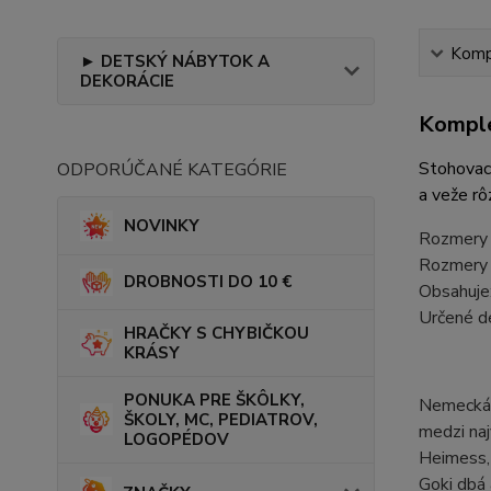
Kompl
► DETSKÝ NÁBYTOK A
DEKORÁCIE
Komple
Stohovaci
ODPORÚČANÉ KATEGÓRIE
a veže rô
NOVINKY
Rozmery 
Rozmery t
DROBNOSTI DO 10 €
Obsahuje
Určené d
HRAČKY S CHYBIČKOU
KRÁSY
PONUKA PRE ŠKÔLKY,
Nemecká z
ŠKOLY, MC, PEDIATROV,
medzi naj
LOGOPÉDOV
Heimess, 
Goki dbá 