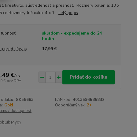
sť, kreativitu, sústredenosť a presnosť. Rozmery balenia: 13 x
,5 cmRozmery tučniaka: 4 x 1...
celý popis
tupnosť
skladom - expedujeme do 24
hodín
a pred zľavou
17,99 €
,49 €
/
ks
Pridať do košíka
59 €
bez DPH
roduktu:
GK58683
EAN kód:
4013594586832
a:
Goki
Odporúčaný vek:
2+
 cenu / dostupnosť
obľúbených