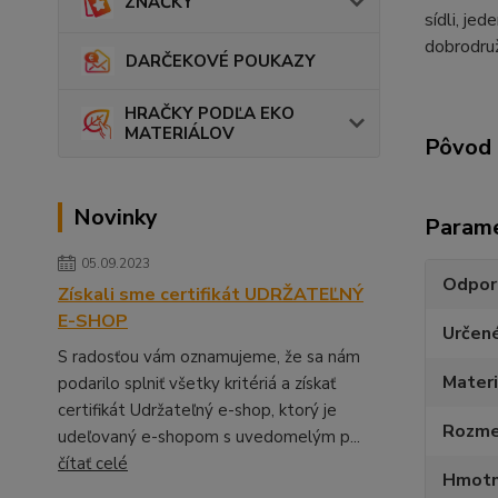
ZNAČKY
sídli, je
dobrodruž
DARČEKOVÉ POUKAZY
HRAČKY PODĽA EKO
MATERIÁLOV
Pôvod 
Novinky
Param
05.09.2023
Odpor
Získali sme certifikát UDRŽATEĽNÝ
E-SHOP
Určen
S radosťou vám oznamujeme, že sa nám
Materi
podarilo splniť všetky kritériá a získať
certifikát Udržateľný e-shop, ktorý je
Rozmer
udeľovaný e-shopom s uvedomelým p...
čítať celé
Hmotn