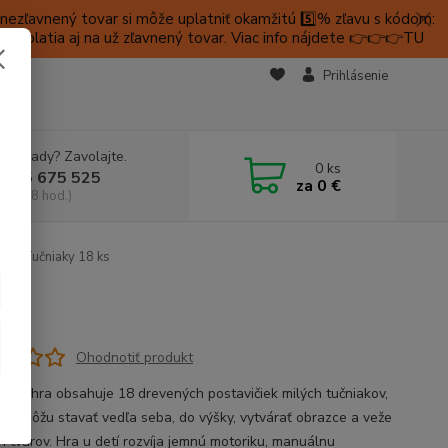
ezľavnený tovar si môže uplatniť okamžitú 5️⃣% zľavu s kódom:
é platia aj na už zľavnený tovar. Viac info nájdete 👉👉👉TU
KTY
Prihlásenie
e si rady? Zavolajte.
0
ks
 905 675 525
za
0 €
a, 9-18 hod.)
hra Tučniaky 18 ks
Ohodnotiť produkt
acia hra obsahuje 18 drevených postavičiek milých tučniakov,
deti môžu stavať vedľa seba, do výšky, vytvárať obrazce a veže
h tvarov. Hra u detí rozvíja jemnú motoriku, manuálnu