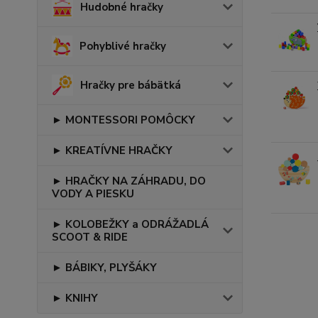
Hudobné hračky
Pohyblivé hračky
Hračky pre bábätká
► MONTESSORI POMÔCKY
► KREATÍVNE HRAČKY
► HRAČKY NA ZÁHRADU, DO
VODY A PIESKU
► KOLOBEŽKY a ODRÁŽADLÁ
SCOOT & RIDE
► BÁBIKY, PLYŠÁKY
► KNIHY