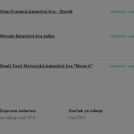
Viga Drevená balančná hra - Sloník
skladom - ex
Woody Balančná hra Ježko
skladom - ex
Small Foot Motorická balančná hra "Move it"
skladom - ex
Doprava zadarmo
Darček za nákup
za nákup nad 79 €
nad 39 €