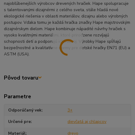
najobľúbenejších výrobcov drevených hračiek. Hape spolupracuje
s talentovanými dizajnérmi z celého sveta, stále hľadá nové
ekologické riešenia v oblasti materiálov, dizajnu alebo výrobných
postupov. Vďaka tomu je každá hračka značky Hape majstrovským
dizajnérskym dielom. Hape kombinuje nápadité návrhy hračiek s
vysoko kvalitnými materiálmi, ktoré prirodzene rozvíjajú
schopnosti detí a podporujú ich rozvoj. Výrobky Hape spĺňajú
bezpečnostné a kvalitatívne normy pre detské hračky EN71 (EU) a
ASTM (USA).
Pôvod tovaru
Parametre
Odporúčaný vek
3+
Určené pre
dievčatá aj chlapcov
Materiál
drevo