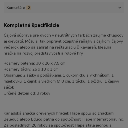
Komentáre
0
Kompletné špecifikácie
Čajová súprava pre dvoch v neutrálnych farbách zaujme chlapcov
aj dievčatá. Môžu si tak pripraviť ozajstné raňajky s čajíkom, čajový
večierok alebo sa zahrať na reštauráciu či kaviareň. Ideálna
hračka na rozvoj predstavivosti a rolové hry.
Rozmery balenia: 30 x 26 x 7,5 cm
Rozmery tácky: 25 x 18 x 1 cm
Obsahuje: 2 šálky s podšálkami, 1 cukorničku s vrchnákom, 1
mliekovku, 1 čajník s viečkom ∅ 8 cm, 1 tácku, 1 lyžičku, 1 čajový
sáčok
Určené deťom od: 3 rokov
Kanadská značka drevených hračiek Hape spolu so značkami
Beleduc alebo Educo patria do spoločnosti Hape International Inc.
Za posledných 20 rokov sa spoločnosť Hape stala jednou z