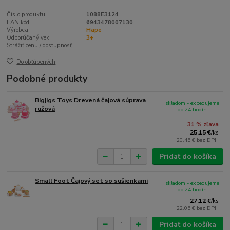
Číslo produktu:
1088E3124
EAN kód:
6943478007130
Výrobca:
Hape
Odporúčaný vek:
3+
Strážiť cenu / dostupnosť
Do obľúbených
Podobné produkty
Bigjigs Toys Drevená čajová súprava
skladom - expedujeme
ružová
do 24 hodín
31 % zľava
25,15 €
/
ks
20,45 €
bez DPH
Pridať do košíka
Small Foot Čajový set so sušienkami
skladom - expedujeme
do 24 hodín
27,12 €
/
ks
22,05 €
bez DPH
Pridať do košíka