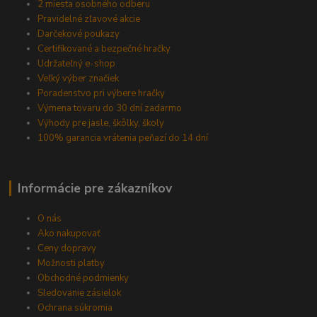
2 miesta osobného odberu
Pravidelné zľavové akcie
Darčekové poukazy
Certifikované a bezpečné hračky
Udržateľný e-shop
Veľký výber značiek
Poradenstvo pri výbere hračky
Výmena tovaru do 30 dní zadarmo
Výhody pre jasle, škôlky, školy
100% garancia vrátenia peňazí do 14 dní
Informácie pre zákazníkov
O nás
Ako nakupovať
Ceny dopravy
Možnosti platby
Obchodné podmienky
Sledovanie zásielok
Ochrana súkromia