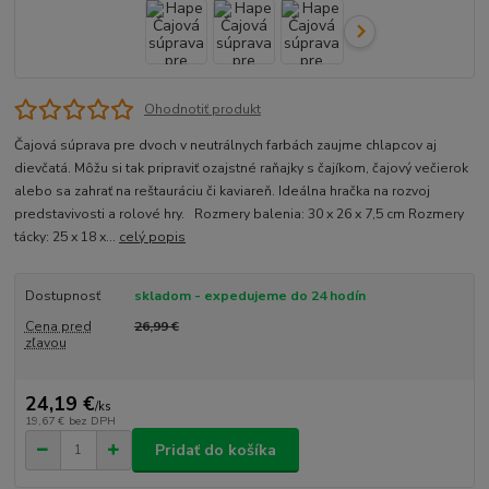
Ohodnotiť produkt
Čajová súprava pre dvoch v neutrálnych farbách zaujme chlapcov aj
dievčatá. Môžu si tak pripraviť ozajstné raňajky s čajíkom, čajový večierok
alebo sa zahrať na reštauráciu či kaviareň. Ideálna hračka na rozvoj
predstavivosti a rolové hry. Rozmery balenia: 30 x 26 x 7,5 cm Rozmery
tácky: 25 x 18 x...
celý popis
Dostupnosť
skladom - expedujeme do 24 hodín
Cena pred
26,99 €
zľavou
24,19 €
/
ks
19,67 €
bez DPH
Pridať do košíka