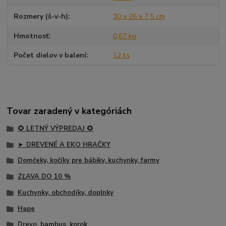
Rozmery (š-v-h)
30 x 26 x 7,5 cm
Hmotnosť
0,67 kg
Počet dielov v balení
12 ks
Tovar zaradený v kategóriách
🌻 LETNÝ VÝPREDAJ 🌻
► DREVENÉ A EKO HRAČKY
Domčeky, kočíky pre bábiky, kuchynky, farmy
ZĽAVA DO 10 %
Kuchynky, obchodíky, doplnky
Hape
Drevo, bambus, korok