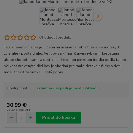
Ohodnotiť produkt
Táto drevená hračka je určená na učenie farieb a triedenie morských
zvieratiek podľa druhu. Veľryby sa kŕmia rôznymi rybkami, krevetami
alebo chobotnicami, a deti ich s drevenou pinzetou triedia podľa farieb.
Veľkosť drevených dielikov je vhodná pre malé detské ručičky a deti
môžu triediť zvieratká ...
celý popis
Dostupnosť
skladom - expedujeme do 24 hodín
30,99 €
/
ks
25,20 €
bez DPH
Pridať do košíka