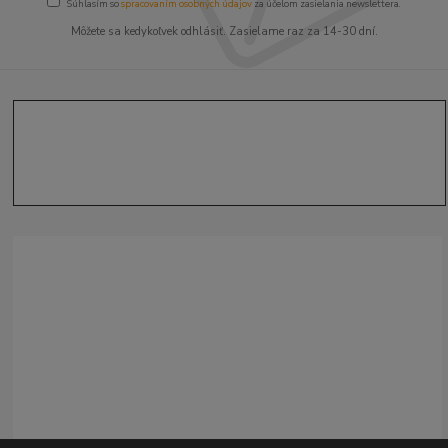
Súhlasím so
spracovaním osobných údajov
za účelom zasielania newslettera.
Môžete sa kedykoľvek odhlásiť. Zasielame raz za 14-30 dní.