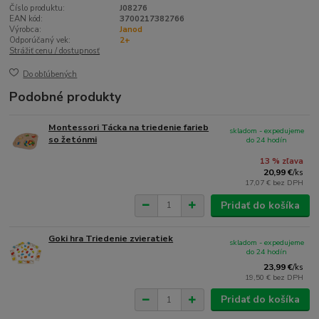
Číslo produktu:
J08276
EAN kód:
3700217382766
Výrobca:
Janod
Odporúčaný vek:
2+
Strážiť cenu / dostupnosť
Do obľúbených
Podobné produkty
Montessori Tácka na triedenie farieb
skladom - expedujeme
so žetónmi
do 24 hodín
13 % zľava
20,99 €
/
ks
17,07 €
bez DPH
Pridať do košíka
Goki hra Triedenie zvieratiek
skladom - expedujeme
do 24 hodín
23,99 €
/
ks
19,50 €
bez DPH
Pridať do košíka