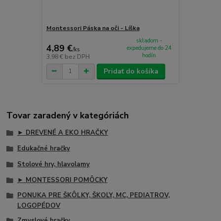
Montessori Páska na oči - Líška
skladom -
4,89 €
expedujeme do 24
/
ks
hodín
3,98 €
bez DPH
Pridať do košíka
Tovar zaradený v kategóriách
► DREVENÉ A EKO HRAČKY
Edukačné hračky
Stolové hry, hlavolamy
► MONTESSORI POMÔCKY
PONUKA PRE ŠKÔLKY, ŠKOLY, MC, PEDIATROV,
LOGOPÉDOV
Zmyslové hračky