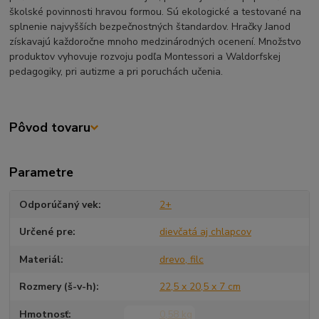
školské povinnosti hravou formou. Sú ekologické a testované na
splnenie najvyšších bezpečnostných štandardov. Hračky Janod
získavajú každoročne mnoho medzinárodných ocenení. Množstvo
produktov vyhovuje rozvoju podľa Montessori a Waldorfskej
pedagogiky, pri autizme a pri poruchách učenia.
Pôvod tovaru
Parametre
Odporúčaný vek
2+
Určené pre
dievčatá aj chlapcov
Materiál
drevo, filc
Rozmery (š-v-h)
22,5 x 20,5 x 7 cm
Hmotnosť
0,58 kg