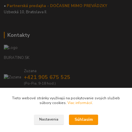
•
Partnerská predajňa - DOČASNE MIMO PREVÁDZKY
Uzbecká 10, Bratislava II.
Kontakty
BURATINO.SK
Zuzana
+421 905 675 525
(Po-Pia, 9-18 hod.)
info@buratino.sk
Tieto webové stránky využívajú na poskytovanie svojich služieb
súbory cookies.
Viac informácií
.
Súhlasím
Nastavenia