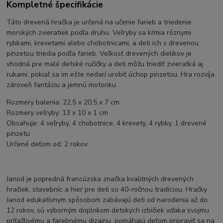
Kompletné špecifikácie
Táto drevená hračka je určená na učenie farieb a triedenie
morských zvieratiek podľa druhu. Veľryby sa kŕmia rôznymi
rybkami, krevetami alebo chobotnicami, a deti ich s drevenou
pinzetou triedia podľa farieb. Veľkosť drevených dielikov je
vhodná pre malé detské ručičky a deti môžu triediť zvieratká aj
rukami, pokiaľ sa im ešte nedarí urobiť úchop pinzetou. Hra rozvíja
zároveň fantáziu a jemnú motoriku.
Rozmery balenia: 22,5 x 20,5 x 7 cm
Rozmery veľryby: 13 x 10 x 1 cm
Obsahuje: 4 veľryby, 4 chobotnice, 4 krevety, 4 rybky, 1 drevené
pinzetu
Určené deťom od: 2 rokov
Janod je popredná francúzska značka kvalitných drevených
hračiek, stavebníc a hier pre deti so 40-ročnou tradíciou. Hračky
Janod edukatívnym spôsobom zabávajú deti od narodenia až do
12 rokov, sú výborným doplnkom detských izbičiek vďaka svojmu
príťažlivému a farebnému dizajnu, pomáhajú deťom pripraviť sa na