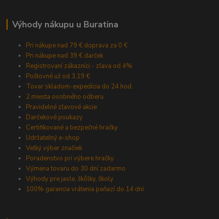
Výhody nákupu u Buratina
Pri nákupe nad 79 € doprava za 0 €
Pri nákupe nad 39 € darček
Registrovaní zákazníci - zľava od 4%
Poštovné už od 3,19 €
Tovar skladom-expedícia do 24 hod.
2 miesta osobného odberu
Pravidelné zľavové akcie
Darčekové poukazy
Certifikované a bezpečné hračky
Udržateľný e-shop
Veľký výber značiek
Poradenstvo pri výbere hračky
Výmena tovaru do 30 dní zadarmo
Výhody pre jasle, škôlky, školy
100% garancia vrátenia peňazí do 14 dní