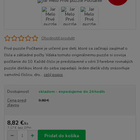
Ohodnotiť produkt
Prvé puzzle Počítanie je určené pre deti, ktoré sa začínajú zaujímať o
čísla a základné počty. Vďaka tomuto originálnemu puzzle si osvoja
počítanie do 10. Každé číslo je predstavené v sérii 3 farebne rovnakých
puzzle dielikov, ktoré do seba zapadajú. Jeden dielik vždy znázorňuje
samotnú číslicu, dru...
celý popis
Dostupnosť
skladom - expedujeme do 24 hodín
Cena pred
9,80 €
zľavou
8,82 €
/
ks
7,17 €
bez DPH
Pridať do košíka