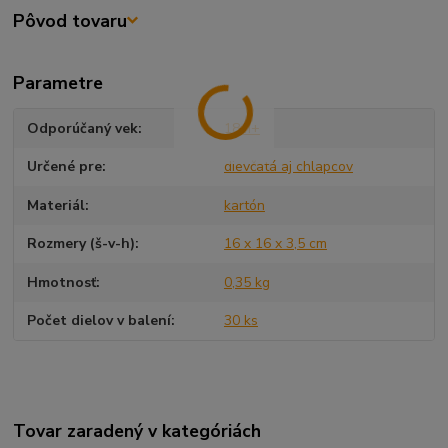
Pôvod tovaru
Parametre
Odporúčaný vek
18m+
Určené pre
dievčatá aj chlapcov
Materiál
kartón
Rozmery (š-v-h)
16 x 16 x 3,5 cm
Hmotnosť
0,35 kg
Počet dielov v balení
30 ks
Tovar zaradený v kategóriách