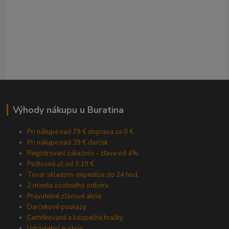
Výhody nákupu u Buratina
Pri nákupe nad 79 € doprava za 0 €
Pri nákupe nad 39 € darček
Registrovaní zákazníci - zľava od 4%
Poštovné už od 3,19 €
Tovar skladom-expedícia do 24 hod.
2 miesta osobného odberu
Pravidelné zľavové akcie
Darčekové poukazy
Certifikované a bezpečné hračky
Udržateľný e-shop