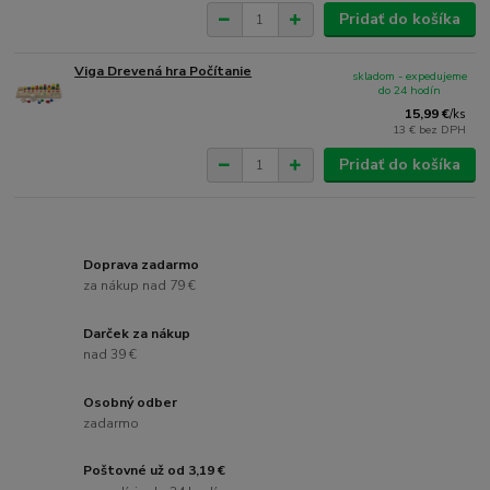
Pridať do košíka
Viga Drevená hra Počítanie
skladom - expedujeme
do 24 hodín
15,99 €
/
ks
13 €
bez DPH
Pridať do košíka
Doprava zadarmo
za nákup nad 79 €
Darček za nákup
nad 39 €
Osobný odber
zadarmo
Poštovné už od 3,19 €