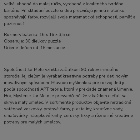
veľké, vhodné do malej rúčky, vyrobené z kvalitného tvrdého
kartónu. Pri skladaní puzzle si deti precvičujú jemnú motoriku,
spoznávajú farby, rozvíjajú svoje matematické schopnosti, pamäť a
pozornosť.
Rozmery balenia: 16 x 16 x 3,5 cm
Obsahuje: 30 dielikov puzzle
Určené deťom od: 18 mesiacov
Spoločnosť Jar Melo vznikla začiatkom 90. rokov minulého
storočia. Jej cieľom je vyrábať kreatívne potreby pre deti novým
inovatívnym spôsobom. Hlavnou myšlienkou pre rozvoj detí je
podľa spoločnosti APT teória, ktorá v preklade znamená Umenie,
Hra, Myslenie. Jar Melo je presvedčené, že v každom dieťati sa
skrýva malý umelec. V sortimente produktov objavíte netradičné
saténové voskovky, prstové farby, plastelíny, kreatívne sady,
omaľovánky, nálepkové knihy, ceruzky, fixky a rôzne iné kreatívne
potreby pre malých umelcov.