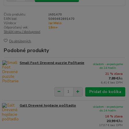
Číslo produktu:
JA91470
EAN kód:
5060462691470
Výrobca:
Jar Melo
Odporúčaný vek:
18m+
Strážiť cenu / dostupnosť
Do obľúbených
Podobné produkty
Small Foot Drevené puzzle Počítanie
skladom - expedujeme
do 24 hodín
21 % zľava
7,89 €
/
ks
6,41 €
bez DPH
Pridať do košíka
Galt Drevené hojdacie počítadlo
skladom - expedujeme
do 24 hodín
16 % zľava
20,99 €
/
ks
17,07 €
bez DPH