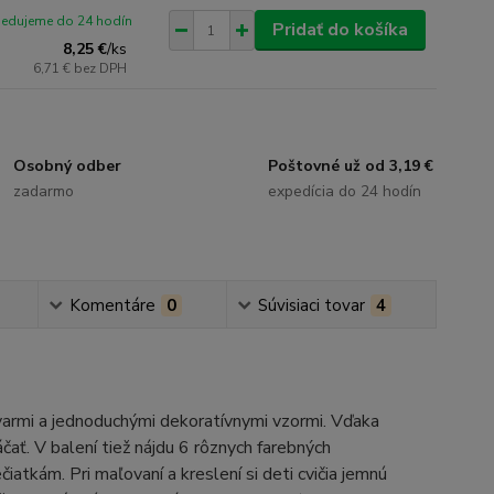
pedujeme do 24 hodín
Pridať do košíka
8,25 €
/
ks
6,71 €
bez DPH
Osobný odber
Poštovné už od 3,19 €
zadarmo
expedícia do 24 hodín
Komentáre
0
Súvisiaci tovar
4
varmi a jednoduchými dekoratívnymi vzormi. Vďaka
ať. V balení tiež nájdu 6 rôznych farebných
atkám. Pri maľovaní a kreslení si deti cvičia jemnú