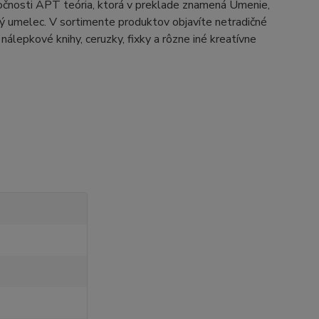
očnosti APT teória, ktorá v preklade znamená Umenie,
lý umelec. V sortimente produktov objavíte netradičné
nálepkové knihy, ceruzky, fixky a rôzne iné kreatívne