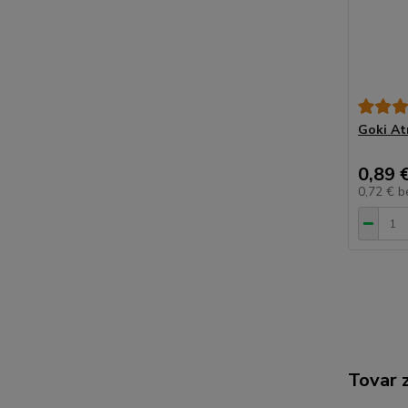
Goki At
0,89 
0,72 €
b
Tovar 