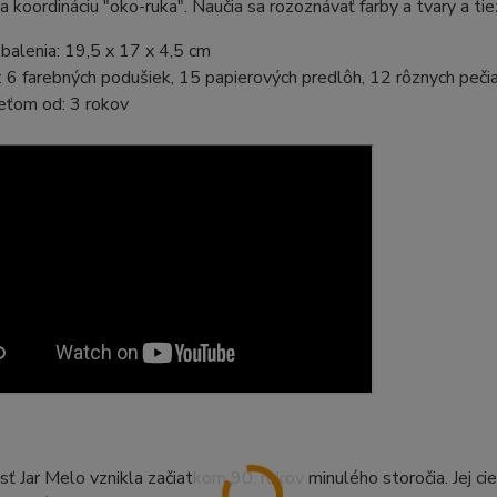
a koordináciu "oko-ruka". Naučia sa rozoznávať farby a tvary a tiež
alenia: 19,5 x 17 x 4,5 cm
 6 farebných podušiek, 15 papierových predlôh, 12 rôznych peči
eťom od: 3 rokov
ť Jar Melo vznikla začiatkom 90. rokov minulého storočia. Jej ci