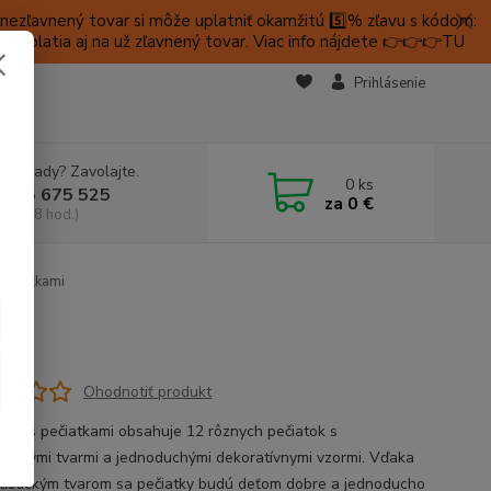
ezľavnený tovar si môže uplatniť okamžitú 5️⃣% zľavu s kódom:
é platia aj na už zľavnený tovar. Viac info nájdete 👉👉👉TU
KTY
Prihlásenie
e si rady? Zavolajte.
0
ks
 905 675 525
za
0 €
a, 9-18 hod.)
pečiatkami
Ohodnotiť produkt
 set s pečiatkami obsahuje 12 rôznych pečiatok s
rickými tvarmi a jednoduchými dekoratívnymi vzormi. Vďaka
listickým tvarom sa pečiatky budú deťom dobre a jednoducho