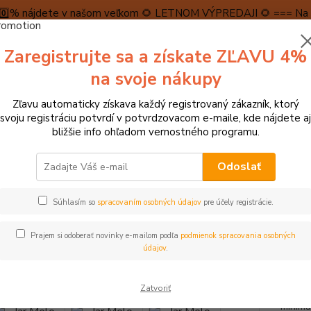
5️⃣0️⃣% nájdete v našom veľkom 🌻 LETNOM VÝPREDAJI 🌻 === Na n
máme teraz pripravené špeciálne zľavy až do výšky 1️⃣5️⃣% , ktor
Zaregistrujte sa a získate ZĽAVU 4%
PRAVA A PLATBA
RECENZIE
👉VRÁTENIE TOVARU👈
KONTA
na svoje nákupy
Zľavu automaticky získava každý registrovaný zákazník, ktorý
Neviet
svoju registráciu potvrdí v potvrdzovacom e-maile, kde nájdete aj
Hľadať
+421
bližšie info ohľadom vernostného programu.
(Po-Pi
Odoslať
► KREATÍVNE HRAČKY
Kreslenie, pečiatky, tetovačky
Jar Melo Set s 
Súhlasím so
spracovaním osobných údajov
pre účely registrácie.
Melo Set s pečiatkami
Prajem si odoberať novinky e-mailom podľa
podmienok spracovania osobných
údajov
.
- 21 %
Skvelý
Zatvoriť
geomet
minima