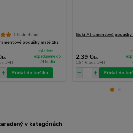
1 hodnotenie
Goki Atramentové podušky 
ramentové podušky malé 1ks
skladom -
s
€
2,39 €
expedujeme do
exp
/
ks
/
ks
24 hodín
ez DPH
1,94 €
bez DPH
Pridať do košíka
Pridať do ko
zaradený v kategóriách