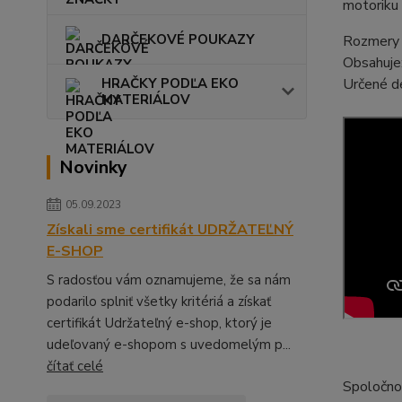
motoriku 
DARČEKOVÉ POUKAZY
Rozmery b
Obsahuje:
HRAČKY PODĽA EKO
Určené d
MATERIÁLOV
Novinky
05.09.2023
Získali sme certifikát UDRŽATEĽNÝ
E-SHOP
S radosťou vám oznamujeme, že sa nám
podarilo splniť všetky kritériá a získať
certifikát Udržateľný e-shop, ktorý je
udeľovaný e-shopom s uvedomelým p...
čítať celé
Spoločnos