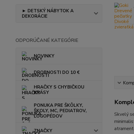
► DETSKÝ NÁBYTOK A
DEKORÁCIE
ODPORÚČANÉ KATEGÓRIE
NOVINKY
DROBNOSTI DO 10 €
Kompl
HRAČKY S CHYBIČKOU
KRÁSY
Komple
PONUKA PRE ŠKÔLKY,
ŠKOLY, MC, PEDIATROV,
Skvelý se
LOGOPÉDOV
minimalis
atramento
ZNAČKY