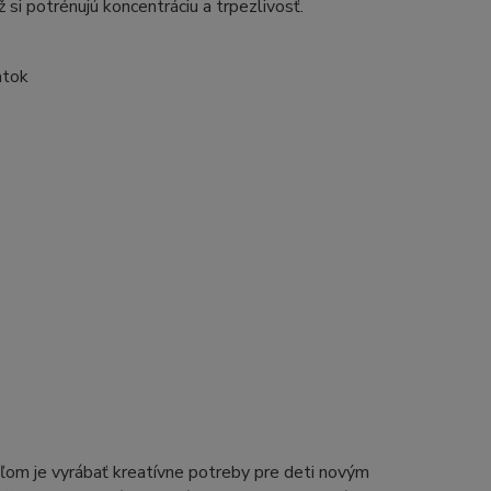
 si potrénujú koncentráciu a trpezlivosť.
atok
eľom je vyrábať kreatívne potreby pre deti novým