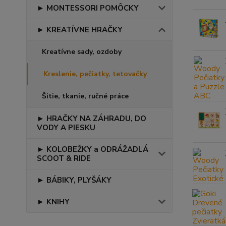
► MONTESSORI POMÔCKY
► KREATÍVNE HRAČKY
Kreatívne sady, ozdoby
Kreslenie, pečiatky, tetovačky
Šitie, tkanie, ručné práce
► HRAČKY NA ZÁHRADU, DO
VODY A PIESKU
► KOLOBEŽKY a ODRÁŽADLÁ
SCOOT & RIDE
► BÁBIKY, PLYŠÁKY
► KNIHY