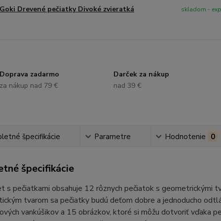
Goki Drevené pečiatky Divoké zvieratká
skladom - ex
Doprava zadarmo
Darček za nákup
za nákup nad 79 €
nad 39 €
etné špecifikácie
Parametre
Hodnotenie
0
tné špecifikácie
t s pečiatkami obsahuje 12 rôznych pečiatok s geometrickými t
tickým tvarom sa pečiatky budú deťom dobre a jednoducho odtláč
vých vankúšikov a 15 obrázkov, ktoré si môžu dotvoriť vďaka peči