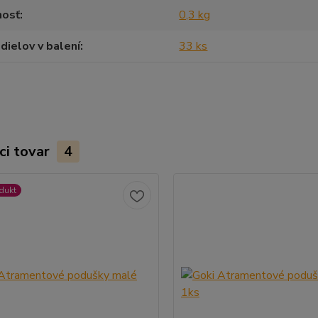
osť
0,3 kg
dielov v balení
33 ks
ci tovar
4
dukt