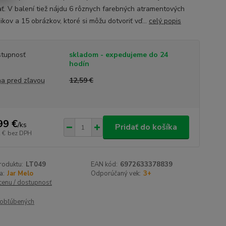
ať. V balení tiež nájdu 6 rôznych farebných atramentových
kov a 15 obrázkov, ktoré si môžu dotvoriť vď...
celý popis
tupnosť
skladom - expedujeme do 24
hodín
a pred zľavou
12,59 €
99 €
/
ks
Pridať do košíka
 €
bez DPH
roduktu:
LT049
EAN kód:
6972633378839
a:
Jar Melo
Odporúčaný vek:
3+
 cenu / dostupnosť
obľúbených