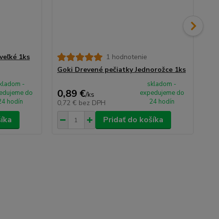
veľké 1ks
1 hodnotenie
Goki Drevené pečiatky Jednorožce 1ks
Go
kladom -
skladom -
0,89 €
0,
edujeme do
expedujeme do
/
ks
24 hodín
24 hodín
0,72 €
bez DPH
0,
šíka
Pridať do košíka