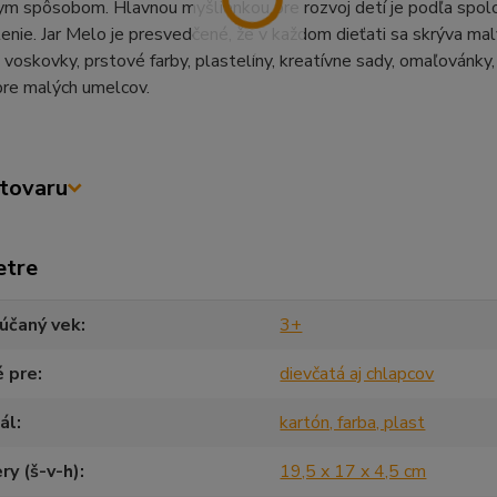
ym spôsobom. Hlavnou myšlienkou pre rozvoj detí je podľa spol
enie. Jar Melo je presvedčené, že v každom dieťati sa skrýva ma
voskovky, prstové farby, plastelíny, kreatívne sady, omaľovánky, 
pre malých umelcov.
tovaru
etre
účaný vek
3+
é pre
dievčatá aj chlapcov
ál
kartón, farba, plast
y (š-v-h)
19,5 x 17 x 4,5 cm