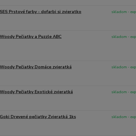
SES Prstové farby - dofarbi si zvieratko
skladom - ex
Woody Pečiatky a Puzzle ABC
skladom - ex
Woody Pečiatky Domáce zvieratká
skladom - ex
Woody Pečiatky Exotické zvieratká
skladom - ex
Goki Drevené pečiatky Zvieratká 1ks
skladom - ex