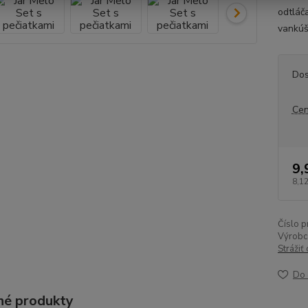
odtláč
vankúši
Dos
Cen
9,
8,12
Číslo p
Výrobc
Strážiť
Do 
é produkty