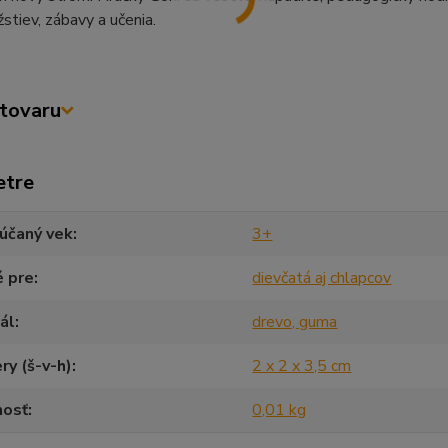
stiev, zábavy a učenia.
tovaru
etre
účaný vek
3+
é pre
dievčatá aj chlapcov
ál
drevo, guma
y (š-v-h)
2 x 2 x 3,5 cm
osť
0,01 kg