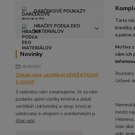
Komple
DARČEKOVÉ POUKAZY
Tieto mil
HRAČKY PODĽA EKO
kravičky,
MATERIÁLOV
a pekne d
Motívy z
Novinky
vám ich 
informov
05.09.2023
Rozmery p
Získali sme certifikát UDRŽATEĽNÝ
Určené d
E-SHOP
S radosťou vám oznamujeme, že sa nám
podarilo splniť všetky kritériá a získať
Nemecká z
certifikát Udržateľný e-shop, ktorý je
medzi naj
udeľovaný e-shopom s uvedomelým p...
Heimess, 
čítať celé
Goki dbá 
sídli, je