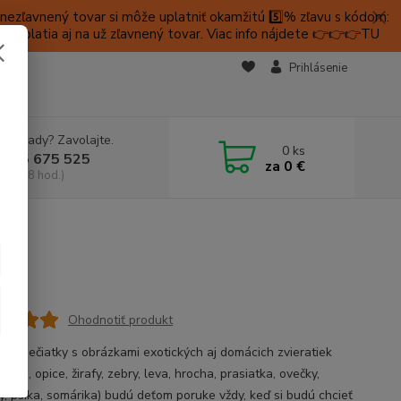
ezľavnený tovar si môže uplatniť okamžitú 5️⃣% zľavu s kódom:
é platia aj na už zľavnený tovar. Viac info nájdete 👉👉👉TU
KTY
Prihlásenie
e si rady? Zavolajte.
0
ks
 905 675 525
za
0 €
a, 9-18 hod.)
Ohodnotiť produkt
milé pečiatky s obrázkami exotických aj domácich zvieratiek
 tigra, opice, žirafy, zebry, leva, hrocha, prasiatka, ovečky,
ky, psíka, somárika) budú deťom poruke vždy, keď si budú chcieť