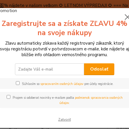
5️⃣0️⃣% nájdete v našom veľkom 🌻 LETNOM VÝPREDAJI 🌻 === Na n
máme teraz pripravené špeciálne zľavy až do výšky 1️⃣5️⃣% , ktor
Zaregistrujte sa a získate ZĽAVU 4%
PRAVA A PLATBA
RECENZIE
👉VRÁTENIE TOVARU👈
KONTA
na svoje nákupy
Zľavu automaticky získava každý registrovaný zákazník, ktorý
Neviet
svoju registráciu potvrdí v potvrdzovacom e-maile, kde nájdete aj
Hľadať
+421
bližšie info ohľadom vernostného programu.
(Po-Pi
Odoslať
► KREATÍVNE HRAČKY
Goki Drevené pečiatky Zvieratká 1ks
Súhlasím so
spracovaním osobných údajov
pre účely registrácie.
 Drevené pečiatky Zvieratká 1ks
Prajem si odoberať novinky e-mailom podľa
podmienok spracovania osobných
údajov
.
Tieto 
Zatvoriť
(slona,
kravič