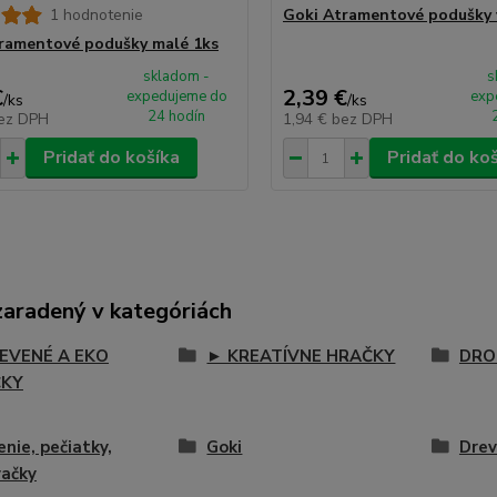
1 hodnotenie
Goki Atramentové podušky 
ramentové podušky malé 1ks
skladom -
s
€
2,39 €
expedujeme do
exp
/
ks
/
ks
24 hodín
ez DPH
1,94 €
bez DPH
Pridať do košíka
Pridať do ko
zaradený v kategóriách
EVENÉ A EKO
► KREATÍVNE HRAČKY
DRO
ČKY
enie, pečiatky,
Goki
Drev
vačky