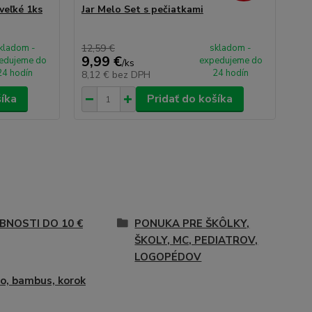
veľké 1ks
Jar Melo Set s pečiatkami
kladom -
12,59 €
skladom -
9,99 €
edujeme do
expedujeme do
/
ks
24 hodín
24 hodín
8,12 €
bez DPH
šíka
Pridať do košíka
BNOSTI DO 10 €
PONUKA PRE ŠKÔLKY,
ŠKOLY, MC, PEDIATROV,
LOGOPÉDOV
o, bambus, korok