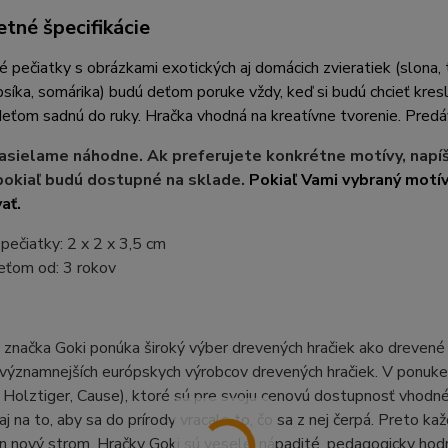
tné špecifikácie
é pečiatky s obrázkami exotických aj domácich zvieratiek (slona, tig
 psíka, somárika) budú deťom poruke vždy, keď si budú chcieť kres
eťom sadnú do ruky. Hračka vhodná na kreatívne tvorenie. Predáv
asielame náhodne. Ak preferujete konkrétne motívy, nap
pokiaľ budú dostupné na sklade.
Pokiaľ Vami vybraný motí
ať.
ečiatky: 2 x 2 x 3,5 cm
eťom od: 3 rokov
načka Goki ponúka široký výber drevených hračiek ako drevené pu
významnejších európskych výrobcov drevených hračiek. V ponuke j
Holztiger, Cause), ktoré sú pre svoju cenovú dostupnosť vhodné a
aj na to, aby sa do prírody vracalo to, čo sa z nej čerpá. Preto k
den nový strom. Hračky Goki sú veselé, nápadité, pedagogicky hodn