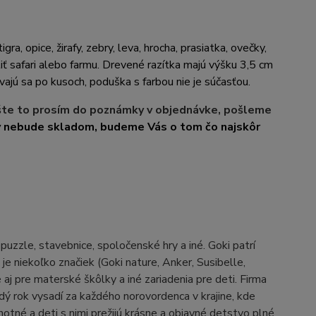
ra, opice, žirafy, zebry, leva, hrocha, prasiatka, ovečky,
liť safari alebo farmu. Drevené razítka majú výšku 3,5 cm
ajú sa po kusoch, poduška s farbou nie je súčasťou.
íšte to prosím do poznámky v objednávke, pošleme
v nebude skladom, budeme Vás o tom čo najskôr
zzle, stavebnice, spoločenské hry a iné. Goki patrí
e niekoľko značiek (Goki nature, Anker, Susibelle,
j pre materské škôlky a iné zariadenia pre deti. Firma
aždý rok vysadí za každého norovordenca v krajine, kde
otné a deti s nimi prežijú krásne a objavné detstvo plné