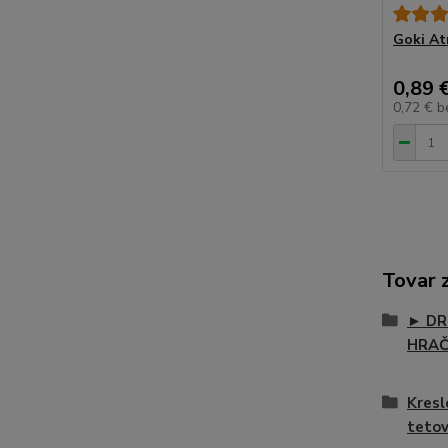
Goki At
0,89 
0,72 €
b
Tovar 
► DR
HRA
Kresl
teto