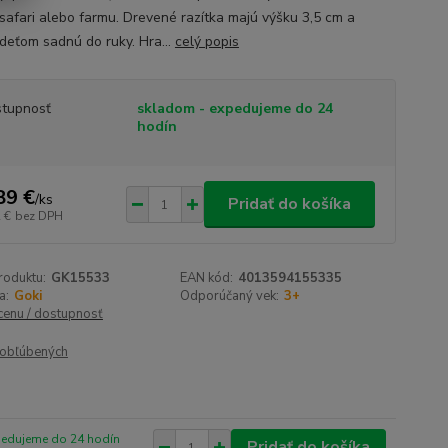
ť safari alebo farmu. Drevené razítka majú výšku 3,5 cm a
deťom sadnú do ruky. Hra...
celý popis
tupnosť
skladom - expedujeme do 24
hodín
89 €
/
ks
Pridať do košíka
 €
bez DPH
roduktu:
GK15533
EAN kód:
4013594155335
a:
Goki
Odporúčaný vek:
3+
 cenu / dostupnosť
obľúbených
pedujeme do 24 hodín
Pridať do košíka