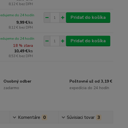
8,12 €
bez DPH
pedujeme do 24 hodín
Pridať do košíka
9,99 €
/
ks
8,12 €
bez DPH
pedujeme do 24 hodín
Pridať do košíka
18 % zľava
10,49 €
/
ks
8,53 €
bez DPH
Osobný odber
Poštovné už od 3,19 €
zadarmo
expedícia do 24 hodín
Komentáre
0
Súvisiaci tovar
3