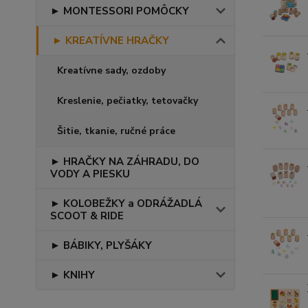
► MONTESSORI POMÔCKY
► KREATÍVNE HRAČKY
Kreatívne sady, ozdoby
Kreslenie, pečiatky, tetovačky
Šitie, tkanie, ručné práce
► HRAČKY NA ZÁHRADU, DO
VODY A PIESKU
► KOLOBEŽKY a ODRÁŽADLÁ
SCOOT & RIDE
► BÁBIKY, PLYŠÁKY
► KNIHY