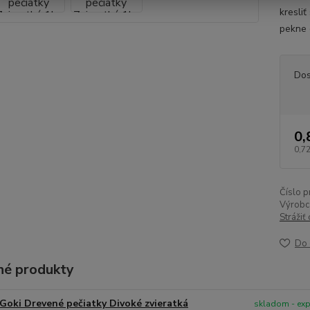
kresli
pekne 
Dos
0,
0,72
Číslo p
Výrobc
Strážiť
Do 
é produkty
Goki Drevené pečiatky Divoké zvieratká
skladom - ex