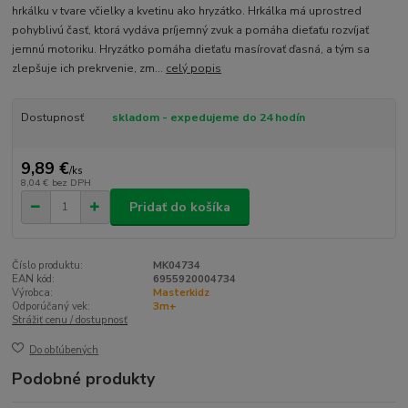
hrkálku v tvare včielky a kvetinu ako hryzátko. Hrkálka má uprostred
pohyblivú časť, ktorá vydáva príjemný zvuk a pomáha dieťaťu rozvíjať
jemnú motoriku. Hryzátko pomáha dieťaťu masírovať ďasná, a tým sa
zlepšuje ich prekrvenie, zm...
celý popis
Dostupnosť
skladom - expedujeme do 24 hodín
9,89 €
/
ks
8,04 €
bez DPH
Pridať do košíka
Číslo produktu:
MK04734
EAN kód:
6955920004734
Výrobca:
Masterkidz
Odporúčaný vek:
3m+
Strážiť cenu / dostupnosť
Do obľúbených
Podobné produkty