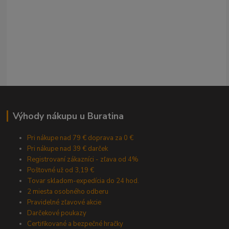
Výhody nákupu u Buratina
Pri nákupe nad 79 € doprava za 0 €
Pri nákupe nad 39 € darček
Registrovaní zákazníci - zľava od 4%
Poštovné už od 3,19 €
Tovar skladom-expedícia do 24 hod.
2 miesta osobného odberu
Pravidelné zľavové akcie
Darčekové poukazy
Certifikované a bezpečné hračky