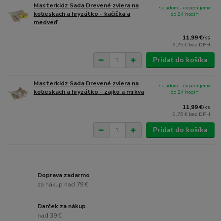
Masterkidz Sada Drevené zviera na
skladom - expedujeme
kolieskach a hryzátko - kačička a
do 24 hodín
medveď
11,99 €
/
ks
9,75 €
bez DPH
Pridať do košíka
Masterkidz Sada Drevené zviera na
skladom - expedujeme
kolieskach a hryzátko - zajko a mrkva
do 24 hodín
11,99 €
/
ks
9,75 €
bez DPH
Pridať do košíka
Doprava zadarmo
za nákup nad 79 €
Darček za nákup
nad 39 €