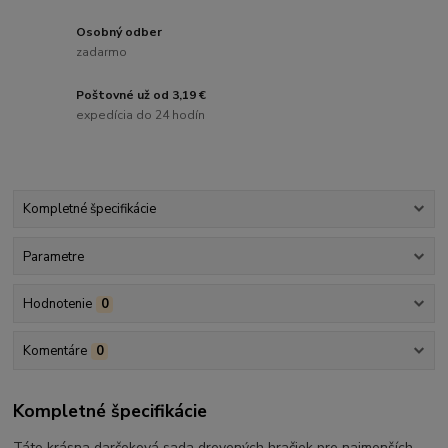
Osobný odber
zadarmo
Poštovné už od 3,19 €
expedícia do 24 hodín
Kompletné špecifikácie
Parametre
Hodnotenie
0
Komentáre
0
Kompletné špecifikácie
Táto krásna darčeková sada drevených hračiek pre najmenších