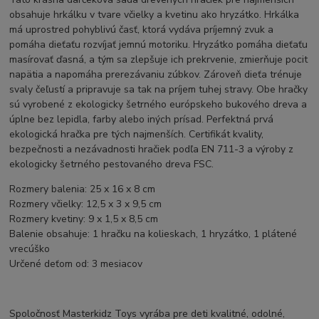
obsahuje hrkálku v tvare včielky a kvetinu ako hryzátko. Hrkálka
má uprostred pohyblivú časť, ktorá vydáva príjemný zvuk a
pomáha dieťaťu rozvíjať jemnú motoriku. Hryzátko pomáha dieťaťu
masírovať ďasná, a tým sa zlepšuje ich prekrvenie, zmierňuje pocit
napätia a napomáha prerezávaniu zúbkov. Zároveň dieťa trénuje
svaly čeľustí a pripravuje sa tak na príjem tuhej stravy. Obe hračky
sú vyrobené z ekologicky šetrného európskeho bukového dreva a
úplne bez lepidla, farby alebo iných prísad. Perfektná prvá
ekologická hračka pre tých najmenších. Certifikát kvality,
bezpečnosti a nezávadnosti hračiek podľa EN 711-3 a výroby z
ekologicky šetrného pestovaného dreva FSC.
Rozmery balenia: 25 x 16 x 8 cm
Rozmery včielky: 12,5 x 3 x 9,5 cm
Rozmery kvetiny: 9 x 1,5 x 8,5 cm
Balenie obsahuje: 1 hračku na kolieskach, 1 hryzátko, 1 plátené
vrecúško
Určené deťom od: 3 mesiacov
Spoločnosť Masterkidz Toys vyrába pre deti kvalitné, odolné,