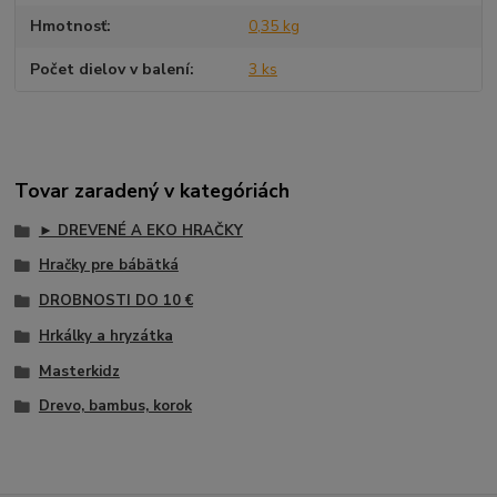
Hmotnosť
0,35 kg
Počet dielov v balení
3 ks
Tovar zaradený v kategóriách
► DREVENÉ A EKO HRAČKY
Hračky pre bábätká
DROBNOSTI DO 10 €
Hrkálky a hryzátka
Masterkidz
Drevo, bambus, korok