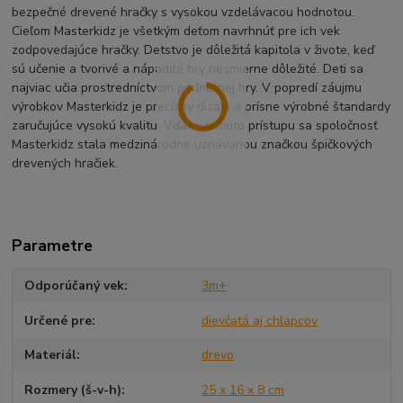
bezpečné drevené hračky s vysokou vzdelávacou hodnotou.
Cieľom Masterkidz je všetkým deťom navrhnúť pre ich vek
zodpovedajúce hračky. Detstvo je dôležitá kapitola v živote, keď
sú učenie a tvorivé a nápadité hry nesmierne dôležité. Deti sa
najviac učia prostredníctvom podnetnej hry. V popredí záujmu
výrobkov Masterkidz je precízny dizajn a prísne výrobné štandardy
zaručujúce vysokú kvalitu. Vďaka tomuto prístupu sa spoločnosť
Masterkidz stala medzinárodne uznávanou značkou špičkových
drevených hračiek.
Parametre
Odporúčaný vek
3m+
Určené pre
dievčatá aj chlapcov
Materiál
drevo
Rozmery (š-v-h)
25 x 16 x 8 cm