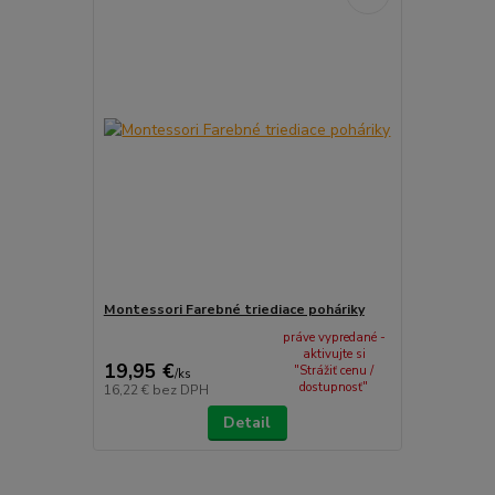
Montessori Farebné triediace poháriky
práve vypredané -
aktivujte si
19,95 €
"Strážiť cenu /
/
ks
dostupnosť"
16,22 €
bez DPH
Detail