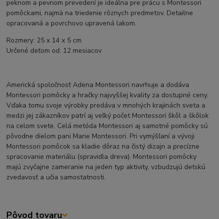
peknom a pevnom prevedení je ideálna pre prácu s Montessori
pomôckami, najmä na triedenie rôznych predmetov. Detailne
opracovaná a povrchovo upravená lakom.
Rozmery: 25 x 14 x 5 cm
Určené deťom od: 12 mesiacov
Americká spoločnosť Adena Montessori navrhuje a dodáva
Montessori pomôcky a hračky najvyššej kvality za dostupné ceny.
Vďaka tomu svoje výrobky predáva v mnohých krajinách sveta a
medzi jej zákazníkov patrí aj veľký počet Montessori škôl a škôlok
na celom svete. Celá metóda Montessori aj samotné pomôcky sú
pôvodne dielom pani Marie Montessori. Pri vymýšľaní a vývoji
Montessori pomôcok sa kladie dôraz na čistý dizajn a precízne
spracovanie materiálu (spravidla dreva). Montessori pomôcky
majú zvyčajne zameranie na jeden typ aktivity, vzbudzujú detskú
zvedavosť a učia samostatnosti.
Pôvod tovaru