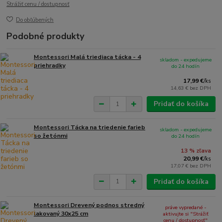
Strážiť cenu / dostupnosť
Do obľúbených
Podobné produkty
Montessori Malá triediaca tácka - 4
skladom - expedujeme
priehradky
do 24 hodín
17,99 €
/
ks
14,63 €
bez DPH
Pridať do košíka
Montessori Tácka na triedenie farieb
skladom - expedujeme
so žetónmi
do 24 hodín
13 % zľava
20,99 €
/
ks
17,07 €
bez DPH
Pridať do košíka
Montessori Drevený podnos stredný
práve vypredané -
lakovaný 30x25 cm
aktivujte si "Strážiť
cenu / dostupnosť"