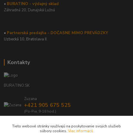
•
BURATINO - výdajný sklad
Záhradná 20,
Dunajská Lužná
•
Partnerská predajňa - DOČASNE MIMO PREVÁDZKY
Uzbecká 10, Bratislava II.
Kontakty
BURATINO.SK
Zuzana
+421 905 675 525
(Po-Pia, 9-18 hod.)
info@buratino.sk
Tieto webové stránky využívajú na poskytovanie svojich služieb
súbory cookies.
Viac informácií
.