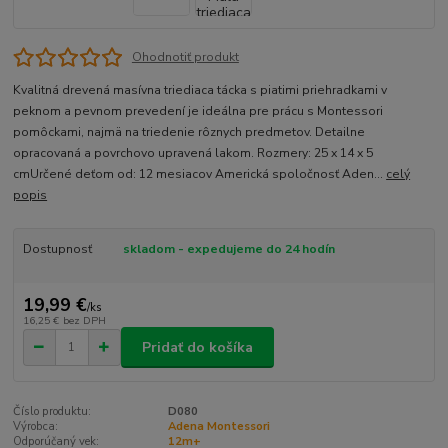
Ohodnotiť produkt
Kvalitná drevená masívna triediaca tácka s piatimi priehradkami v
peknom a pevnom prevedení je ideálna pre prácu s Montessori
pomôckami, najmä na triedenie rôznych predmetov. Detailne
opracovaná a povrchovo upravená lakom. Rozmery: 25 x 14 x 5
cmUrčené deťom od: 12 mesiacov Americká spoločnosť Aden...
celý
popis
Dostupnosť
skladom - expedujeme do 24 hodín
19,99 €
/
ks
16,25 €
bez DPH
Pridať do košíka
Číslo produktu:
D080
Výrobca:
Adena Montessori
Odporúčaný vek:
12m+