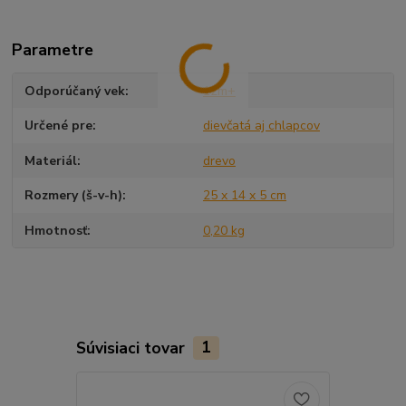
Parametre
Odporúčaný vek
12m+
Určené pre
dievčatá aj chlapcov
Materiál
drevo
Rozmery (š-v-h)
25 x 14 x 5 cm
Hmotnosť
0,20 kg
Súvisiaci tovar
1