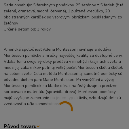
Sada obsahuje: 5 farebných pohárikov, 25 žetónov z 5 farieb (žltá,
zelená, oranžová, modrá, červená), 1 plátené vrecúško, 20
obojstranných kartičiek so vzorovými obrázkami poskladanými zo
žetónov
Určené deťom od: 3 rokov
Americká spoločnosť Adena Montessori navrhuje a dodáva
Montessori pomôcky a hračky najvyššej kvality za dostupné ceny.
Vďaka tomu svoje výrobky predáva v mnohých krajinách sveta a
medzi jej zákazníkov patrí aj veľký počet Montessori škôl a škôlok
na celom svete. Celá metóda Montessori aj samotné pomôcky sú
pôvodne dielom pani Marie Montessori. Pri vymýšľaní a vývoji
Montessori pomôcok sa kladie dôraz na čistý dizajn a precízne
spracovanie materiálu (spravidla dreva). Montessori pomôcky
majú zvyčajne zameranie na jeden typ aktivity, vzbudzujú detskú
zvedavosť a učia samostatnosti.
Pôvod tovaru