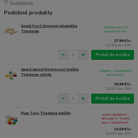
Do obľúbených
Podobné produkty
Small Foot Drevená vkladačka
dostupné do 3-5
Triedenie
pracovných dní
27,99 €
/
ks
22,76 €
bez DPH
Pridať do košíka
Janod Janod Montessori hračka
skladom - expedujeme
Triedenie veľrýb
do 24 hodín
30,99 €
/
ks
25,20 €
bez DPH
Pridať do košíka
Plan Toys Triediace kalíšky
práve vypredané -
aktivujte si "Strážiť
cenu / dostupnosť"
24,59 €
/
ks
19,99 €
bez DPH