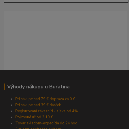
Výhody nákupu u Buratina
Pri nákupe nad 79 € doprava za 0 €
Pri nákupe nad 39 € darček
Registrovaní zákazníci - zľava od 4%
Poštovné už od 3,19 €
Tovar skladom-expedícia do 24 hod.