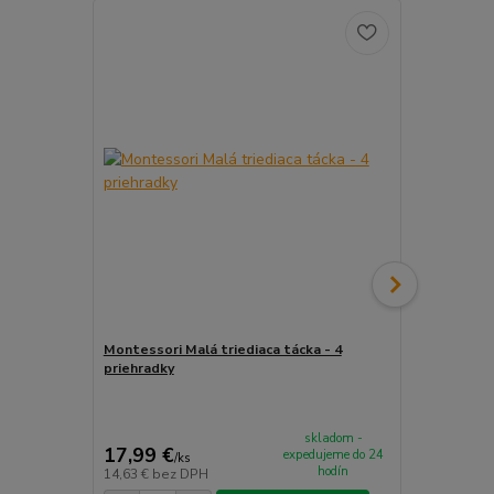
Montessori Malá triediaca tácka - 4
Montessori M
priehradky
priehradiek
skladom -
17,99 €
19,99 €
expedujeme do 24
/
ks
/
k
hodín
14,63 €
bez DPH
16,25 €
bez 