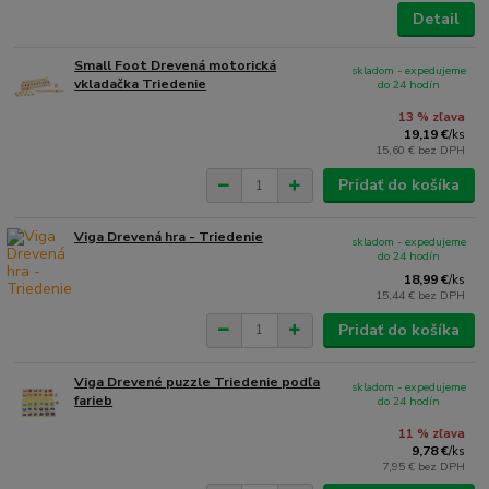
Detail
Small Foot Drevená motorická
skladom - expedujeme
vkladačka Triedenie
do 24 hodín
13 % zľava
19,19 €
/
ks
15,60 €
bez DPH
Pridať do košíka
Viga Drevená hra - Triedenie
skladom - expedujeme
do 24 hodín
18,99 €
/
ks
15,44 €
bez DPH
Pridať do košíka
Viga Drevené puzzle Triedenie podľa
skladom - expedujeme
farieb
do 24 hodín
11 % zľava
9,78 €
/
ks
7,95 €
bez DPH