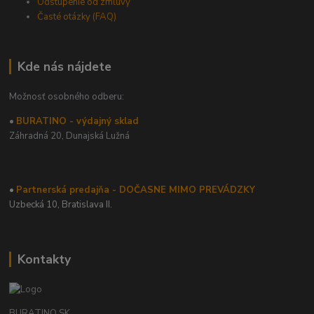
Odstúpenie od zmluvy
Časté otázky (FAQ)
Kde nás nájdete
Možnosť osobného odberu:
•
BURATINO - výdajný sklad
Záhradná 20,
Dunajská Lužná
•
Partnerská predajňa - DOČASNE MIMO PREVÁDZKY
Uzbecká 10, Bratislava II.
Kontakty
BURATINO.SK