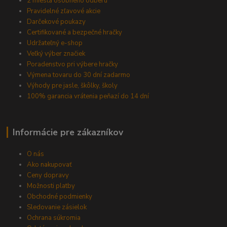
2 miesta osobného odberu
Pravidelné zľavové akcie
Darčekové poukazy
Certifikované a bezpečné hračky
Udržateľný e-shop
Veľký výber značiek
Poradenstvo pri výbere hračky
Výmena tovaru do 30 dní zadarmo
Výhody pre jasle, škôlky, školy
100% garancia vrátenia peňazí do 14 dní
Informácie pre zákazníkov
O nás
Ako nakupovať
Ceny dopravy
Možnosti platby
Obchodné podmienky
Sledovanie zásielok
Ochrana súkromia