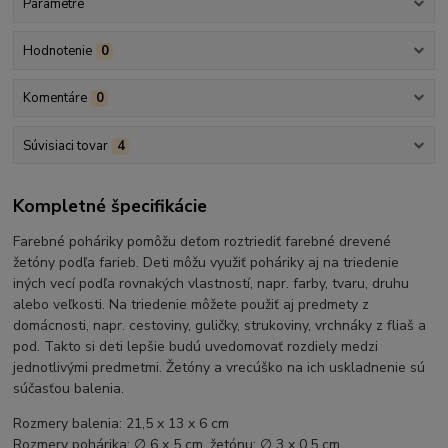
Parametre
Hodnotenie
0
Komentáre
0
Súvisiaci tovar
4
Kompletné špecifikácie
Farebné poháriky pomôžu deťom roztriediť farebné drevené
žetóny podľa farieb. Deti môžu využiť poháriky aj na triedenie
iných vecí podľa rovnakých vlastností, napr. farby, tvaru, druhu
alebo veľkosti. Na triedenie môžete použiť aj predmety z
domácnosti, napr. cestoviny, guličky, strukoviny, vrchnáky z fliaš a
pod. Takto si deti lepšie budú uvedomovať rozdiely medzi
jednotlivými predmetmi. Žetóny a vrecúško na ich uskladnenie sú
súčasťou balenia.
Rozmery balenia: 21,5 x 13 x 6 cm
Rozmery pohárika: ∅ 6 x 5 cm, žetónu: ∅ 3 x 0,5 cm