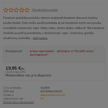
Ohodnotiť produkt
Farebné poháriky pomôžu deťom roztriediť farebné drevené žetóny
podľa farieb. Deti môžu využiť poháriky aj na triedenie iných vecí podľa
rovnakých vlastností, napr. farby, tvaru, druhu alebo veľkosti. Na triedenie
môžete použiť aj predmety z domácnosti, napr. cestoviny, guličky,
strukoviny, vrchnáky...
celý popis
Dostupnosť
práve vypredané - aktivujte si "Strážiť cenu /
dostupnosť"
19,95 €
/
ks
16,22 €
bez DPH
Momentálne nie je k dispozícii
Číslo produktu:
XQ059
EAN kód:
6973090130015
Výrobca:
Adena Montessori
Odporúčaný vek:
3+
Strážiť cenu / dostupnosť