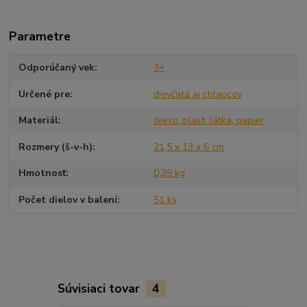
Parametre
Odporúčaný vek
3+
Určené pre
dievčatá aj chlapcov
Materiál
drevo, plast, látka, papier
Rozmery (š-v-h)
21,5 x 13 x 6 cm
Hmotnosť
0,39 kg
Počet dielov v balení
51 ks
Súvisiaci tovar
4