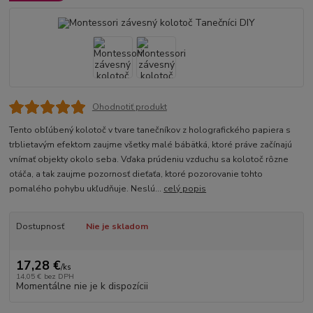
Ohodnotiť produkt
Tento obľúbený kolotoč v tvare tanečníkov z holografického papiera s
trblietavým efektom zaujme všetky malé bábätká, ktoré práve začínajú
vnímať objekty okolo seba. Vďaka prúdeniu vzduchu sa kolotoč rôzne
otáča, a tak zaujme pozornosť dieťaťa, ktoré pozorovanie tohto
pomalého pohybu ukľudňuje. Neslú...
celý popis
Dostupnosť
Nie je skladom
17,28 €
/
ks
14,05 €
bez DPH
Momentálne nie je k dispozícii