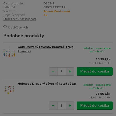
Číslo produktu:
D103-1
EAN kód:
689749932317
Výrobca:
Adena Montessori
Odporúčaný vek:
0+
Strážiť cenu / dostupnosť
Do obľúbených
Podobné produkty
Goki Drevený závesný kolotoč Traja
skladom - expedujeme
trpaslíci
do 24 hodín
16,99 €
/
ks
13,81 €
bez DPH
Pridať do košíka
Heimess Drevený závesný kolotoč Jar
skladom - expedujeme
do 24 hodín
13,90 €
/
ks
11,30 €
bez DPH
Pridať do košíka