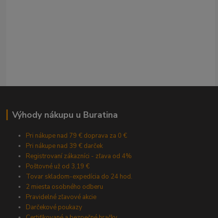
Výhody nákupu u Buratina
Pri nákupe nad 79 € doprava za 0 €
Pri nákupe nad 39 € darček
Registrovaní zákazníci - zľava od 4%
Poštovné už od 3,19 €
Tovar skladom-expedícia do 24 hod.
2 miesta osobného odberu
Pravidelné zľavové akcie
Darčekové poukazy
Certifikované a bezpečné hračky