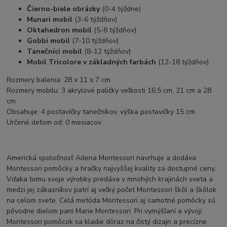
Čierno-biele obrázky
(0-4 týždne)
Munari mobil
(3-6 týždňov)
Oktahedron mobil
(5-8 týždňov)
Gobbi mobil
(7-10 týždňov)
Tanečníci mobil
(8-12 týždňov)
Mobil Tricolore v základných farbách
(12-18 týždňov)
Rozmery balenia: 28 x 11 x 7 cm
Rozmery mobilu: 3 akrylové paličky veľkosti 16,5 cm, 21 cm a 28
cm
Obsahuje: 4 postavičky tanečníkov, výška postavičky 15 cm
Určené deťom od: 0 mesiacov
Americká spoločnosť Adena Montessori navrhuje a dodáva
Montessori pomôcky a hračky najvyššej kvality za dostupné ceny.
Vďaka tomu svoje výrobky predáva v mnohých krajinách sveta a
medzi jej zákazníkov patrí aj veľký počet Montessori škôl a škôlok
na celom svete. Celá metóda Montessori aj samotné pomôcky sú
pôvodne dielom pani Marie Montessori. Pri vymýšľaní a vývoji
Montessori pomôcok sa kladie dôraz na čistý dizajn a precízne