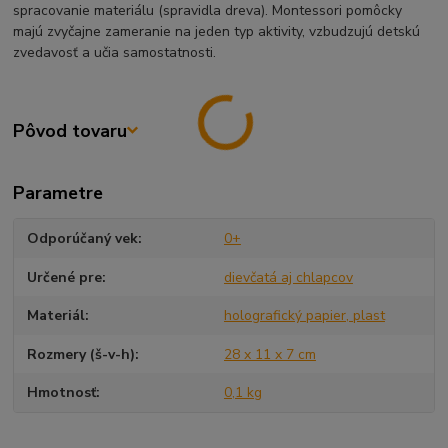
spracovanie materiálu (spravidla dreva). Montessori pomôcky
majú zvyčajne zameranie na jeden typ aktivity, vzbudzujú detskú
zvedavosť a učia samostatnosti.
Pôvod tovaru
Parametre
Odporúčaný vek
0+
Určené pre
dievčatá aj chlapcov
Materiál
holografický papier, plast
Rozmery (š-v-h)
28 x 11 x 7 cm
Hmotnosť
0,1 kg