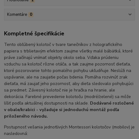
Hodnotenie
1
Komentáre
0
Kompletné špecifikácie
Tento obľúbený kolotoč v tvare tanečníkov z holografického
papiera s trblietavým efektom zaujme všetky malé bábätká, ktoré
práve začínajú vnímať objekty okolo seba. Vďaka prúdeniu
vzduchu sa kolotoč rôzne otáča, a tak zaujme pozornosť dieťaťa,
ktoré pozorovanie tohto pomalého pohybu ukľudňuje. Neslúži na
uspávanie, ale na zaujatie počas bdenia. Pomáha rozvinúť zrak
dieťaťa, má zaujať jeho pozornosť, aby dieťa sledovalo pohybujúci
sa predmet. Závesný kolotoč nie je hračka na hranie, ale
dekorácia. Farebné prevedenie kolotoču (modré/zelené) sa môže
líšiť podľa aktuálnej dostupnosti na sklade.
Dodávané rozložené
v obale/krabici - vyžaduje si jednoduchú montáž podľa
priloženého návodu.
Postupnosť vešania jednotlivých Montessori kolotočov (mobilov) je
nasledovná: