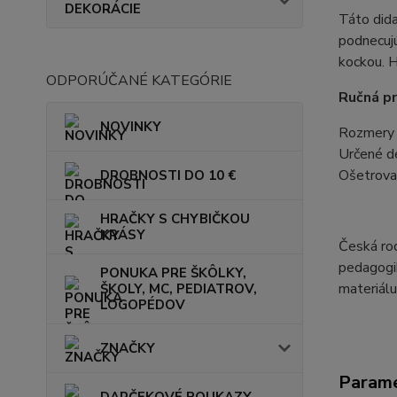
DEKORÁCIE
Táto dida
podnecujú
kockou. H
ODPORÚČANÉ KATEGÓRIE
Ručná pr
NOVINKY
Rozmery 
Určené d
Ošetrovan
DROBNOSTI DO 10 €
HRAČKY S CHYBIČKOU
KRÁSY
Česká rod
pedagogik
PONUKA PRE ŠKÔLKY,
materiálu
ŠKOLY, MC, PEDIATROV,
LOGOPÉDOV
ZNAČKY
Param