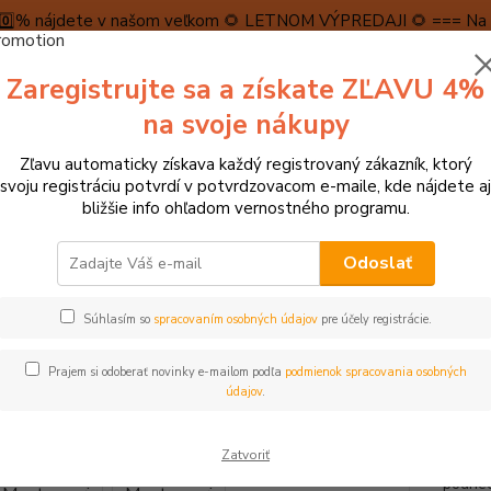
5️⃣0️⃣% nájdete v našom veľkom 🌻 LETNOM VÝPREDAJI 🌻 === Na n
máme teraz pripravené špeciálne zľavy až do výšky 1️⃣5️⃣% , ktor
Zaregistrujte sa a získate ZĽAVU 4%
PRAVA A PLATBA
RECENZIE
👉VRÁTENIE TOVARU👈
KONTA
na svoje nákupy
Zľavu automaticky získava každý registrovaný zákazník, ktorý
Neviet
svoju registráciu potvrdí v potvrdzovacom e-maile, kde nájdete aj
Hľadať
+421
bližšie info ohľadom vernostného programu.
(Po-Pi
Odoslať
► MONTESSORI POMÔCKY
MyMoo Montessori úchopová kocka Busy Cu
Súhlasím so
spracovaním osobných údajov
pre účely registrácie.
o Montessori úchopová kocka B
Prajem si odoberať novinky e-mailom podľa
podmienok spracovania osobných
údajov
.
Táto d
Zatvoriť
hmat u
podnec