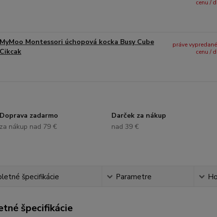
cenu / 
MyMoo Montessori úchopová kocka Busy Cube
práve vypredané -
Cikcak
cenu / 
Doprava zadarmo
Darček za nákup
za nákup nad 79 €
nad 39 €
etné špecifikácie
Parametre
Ho
tné špecifikácie