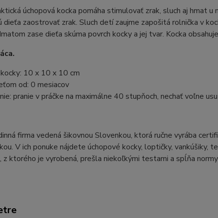
ktická úchopová kocka pomáha stimulovať zrak, sluch aj hmat u
 dieťa zaostrovať zrak. Sluch detí zaujme zapošitá rolnička v ko
matom zase dieťa skúma povrch kocky a jej tvar. Kocka obsahuje
áca.
kocky: 10 x 10 x 10 cm
eťom od: 0 mesiacov
ie: pranie v práčke na maximálne 40 stupňoch, nechať voľne usušiť
inná firma vedená šikovnou Slovenkou, ktorá ručne vyrába certif
ou. V ich ponuke nájdete úchopové kocky, loptičky, vankúšiky, te
, z ktorého je vyrobená, prešla niekoľkými testami a spĺňa nor
etre