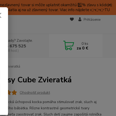
ezľavnený tovar si môže uplatniť okamžitú 5️⃣% zľavu s kódom:
é platia aj na už zľavnený tovar. Viac info nájdete 👉👉👉TU
KTY
Prihlásenie
e si rady? Zavolajte.
0
ks
 905 675 525
za
0 €
a, 9-18 hod.)
be Zvieratká
usy Cube Zvieratká
Ohodnotiť produkt
idaktická úchopová kocka pomáha stimulovať zrak, sluch aj
 malého bábätka. Rôzne kontrastné geometrické tvary
ujú dieťa zaostrovať zrak. Sluch detí zaujme zapošitá rolnička