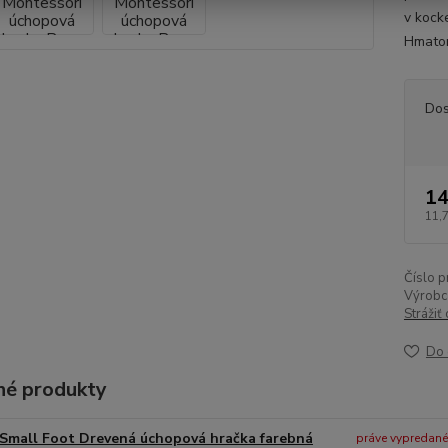
v kock
Hmatom
Dos
14
11,
Číslo p
Výrobc
Strážiť
Do 
é produkty
Small Foot Drevená úchopová hračka farebná
práve vypredané -