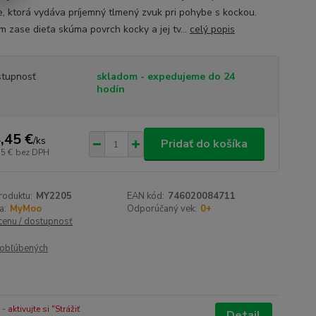
e, ktorá vydáva príjemný tlmený zvuk pri pohybe s kockou.
 zase dieťa skúma povrch kocky a jej tv...
celý popis
tupnosť
skladom - expedujeme do 24
hodín
,45 €
/
ks
Pridať do košíka
75 €
bez DPH
roduktu:
MY2205
EAN kód:
746020084711
a:
MyMoo
Odporúčaný vek:
0+
 cenu / dostupnosť
obľúbených
 aktivujte si "Strážiť
Detail