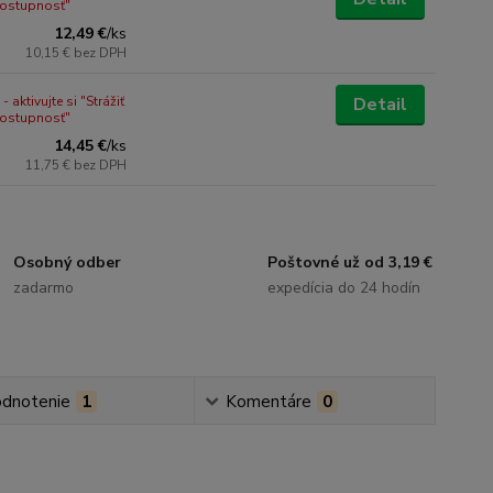
dostupnosť"
12,49 €
/
ks
10,15 €
bez DPH
 aktivujte si "Strážiť
Detail
dostupnosť"
14,45 €
/
ks
11,75 €
bez DPH
Osobný odber
Poštovné už od 3,19 €
zadarmo
expedícia do 24 hodín
dnotenie
1
Komentáre
0