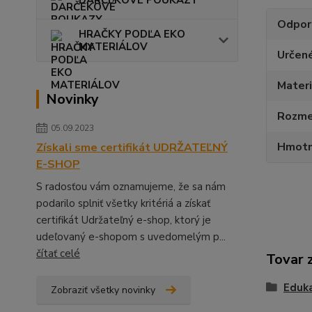
DARČEKOVÉ POUKAZY
Odpor
HRAČKY PODĽA EKO
MATERIÁLOV
Určen
Materi
Novinky
Rozmer
05.09.2023
Hmotn
Získali sme certifikát UDRŽATEĽNÝ
E-SHOP
S radosťou vám oznamujeme, že sa nám
podarilo splniť všetky kritériá a získať
certifikát Udržateľný e-shop, ktorý je
udeľovaný e-shopom s uvedomelým p...
čítať celé
Tovar 
Eduka
Zobraziť všetky novinky