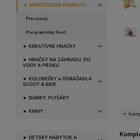
► MONTESSORI POMÔCKY
Pre rozvoj
Pre praktický život
► KREATÍVNE HRAČKY
► HRAČKY NA ZÁHRADU, DO
VODY A PIESKU
► KOLOBEŽKY a ODRÁŽADLÁ
SCOOT & RIDE
► BÁBIKY, PLYŠÁKY
► KNIHY
Kompl
Komple
► DETSKÝ NÁBYTOK A