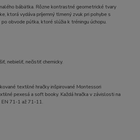
 malého bábätka. Rôzne kontrastné geometrické tvary
cke, ktorá vydáva príjemný tlmený zvuk pri pohybe s
 po obvode pútka, ktoré slúžia k tréningu úchopu.
, nebieliť, nečistiť chemicky.
ikované textilné hračky inšpirované Montessori
xtilné pexesá a soft booky. Každá hračka v závislosti na
my EN 71-1 až 71-11.