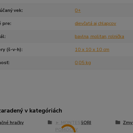
účaný vek
0+
é pre
dievčatá aj chlapcov
ál
bavlna, molitan, rolnička
y (š-v-h)
10 x 10 x 10 cm
osť
0,05 kg
zaradený v kategóriách
čné hračky
► MONTESSORI
Zmys
POMÔCKY