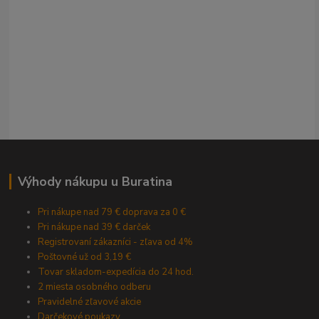
Výhody nákupu u Buratina
Pri nákupe nad 79 € doprava za 0 €
Pri nákupe nad 39 € darček
Registrovaní zákazníci - zľava od 4%
Poštovné už od 3,19 €
Tovar skladom-expedícia do 24 hod.
2 miesta osobného odberu
Pravidelné zľavové akcie
Darčekové poukazy