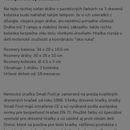
Na tejto rýchlej safari dráhe v pastelových farbách sa 3 drevené
kolieska budú naháňať takým tempom, že si ich zvieratká z
džungle, stojace popri dráhe, ani nestihnú poriadne všimnúť.
Dráha má 3 rampy a stabilnú širokú základňu, takže rýchle
kolieska bezpečne zídu dolu všetkými úrovňami. Hračka rozvíja u
detí motorické zručnosti a koordináciu "oko-ruka".
Rozmery balenia: 34 x 29 x 10,5 cm
Rozmery dráhy: 30 x 25 x 10 cm
Rozmery kolieska: Ø 4,5 x 3 cm
Obsahuje: 1 dráhu, 3 kolieska
Určené deťom od: 18 mesiacov
Nemecká značka Small Foot je zameraná na predaj kvalitných
drevených hračiek od roku 1996. Všetky drevené hračky značky
Small Foot majú označenie CE a sú vyrábané podľa európskej
normy pre bezpečnosť hračiek EN 71. Použité farby sú špeciálne
vyvinuté pre drevené hračky a sú odolné aj proti slinám detí.
Drevo, ktoré sa používa pre tieto hračky, väčšinou pochádza z