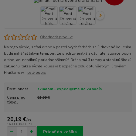
Ohodnotiť produkt
Na tejto rýchlej safari dráhe v pastelových farbách sa 3 drevené kolieska
budú naháňať takým tempom, že si ich zvieratká z džungle, stojace popri
dráhe, ani nestihnú poriadne všimnúť. Dráha má 3 rampy a stabilnú širokú
základňu, takže rýchle kolieska bezpečne zídu dolu všetkými úrovňami.
Hračka rozv...
celý popis
Dostupnosť
skladom - expedujeme do 24 hodín
Cena pred
21,99 €
zľavou
20,19 €
/
ks
16,41 €
bez DPH
Pridať do košíka