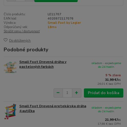
Číslo produktu:
LE11707
EAN kód:
4020972117076
Výrobca:
Small Foot by Legler
Odporúčaný vek:
18m+
Strážiť cenu / dostupnosť
Do obľúbených
Podobné produkty
Small Foot Drevená dráha v
skladom - expedujeme
pastelových farbách
do 24 hodín
9 % zľava
31,99 €
/
ks
26,01 €
bez DPH
Pridať do košíka
Small Foot Drevená pretekárska dráha
skladom - expedujeme
4 autíčka
do 24 hodín
21,99 €
/
ks
17,88 €
bez DPH