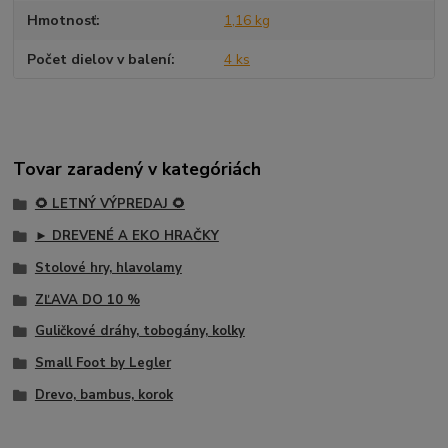
Hmotnosť
1,16 kg
Počet dielov v balení
4 ks
Tovar zaradený v kategóriách
🌻 LETNÝ VÝPREDAJ 🌻
► DREVENÉ A EKO HRAČKY
Stolové hry, hlavolamy
ZĽAVA DO 10 %
Guličkové dráhy, tobogány, kolky
Small Foot by Legler
Drevo, bambus, korok