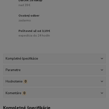
Darček za nákup
nad 39 €
Osobný odber
zadarmo
Poštovné už od 3,19 €
expedícia do 24 hodín
Kompletné špecifikácie
Parametre
Hodnotenie
0
Komentáre
0
Kompletné špecifikácie