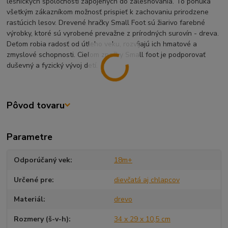
lesníckych spoločností zapojených do zalesňovania. To ponúka
všetkým zákazníkom možnosť prispieť k zachovaniu prirodzene
rastúcich lesov. Drevené hračky Small Foot sú žiarivo farebné
výrobky, ktoré sú vyrobené prevažne z prírodných surovín - dreva.
Deťom robia radosť od útleho veku, rozvíjajú ich hmatové a
zmyslové schopnosti. Cieľom značky Small foot je podporovať
duševný a fyzický vývoj detí.
Pôvod tovaru
Parametre
Odporúčaný vek
18m+
Určené pre
dievčatá aj chlapcov
Materiál
drevo
Rozmery (š-v-h)
34 x 29 x 10,5 cm