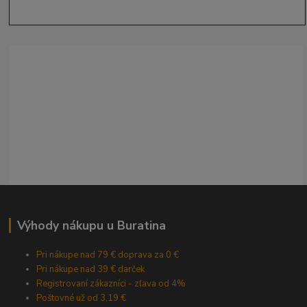
Výhody nákupu u Buratina
Pri nákupe nad 79 € doprava za 0 €
Pri nákupe nad 39 € darček
Registrovaní zákazníci - zľava od 4%
Poštovné už od 3,19 €