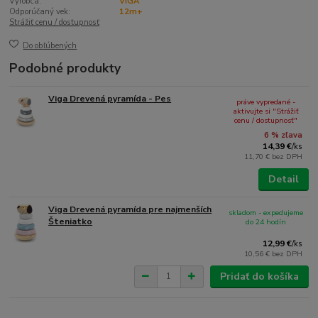
Výrobca:
VIGA
Odporúčaný vek:
12m+
Strážiť cenu / dostupnosť
Do obľúbených
Podobné produkty
Viga Drevená pyramída - Pes
práve vypredané -
aktivujte si "Strážiť
cenu / dostupnosť"
6 % zľava
14,39 €
/
ks
11,70 €
bez DPH
Detail
Viga Drevená pyramída pre najmenších
skladom - expedujeme
Šteniatko
do 24 hodín
12,99 €
/
ks
10,56 €
bez DPH
Pridať do košíka