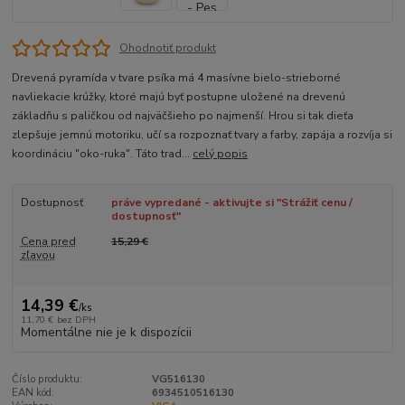
Ohodnotiť produkt
Drevená pyramída v tvare psíka má 4 masívne bielo-strieborné
navliekacie krúžky, ktoré majú byť postupne uložené na drevenú
základňu s paličkou od najväčšieho po najmenší. Hrou si tak dieťa
zlepšuje jemnú motoriku, učí sa rozpoznať tvary a farby, zapája a rozvíja si
koordináciu "oko-ruka". Táto trad...
celý popis
Dostupnosť
práve vypredané - aktivujte si "Strážiť cenu /
dostupnosť"
Cena pred
15,29 €
zľavou
14,39 €
/
ks
11,70 €
bez DPH
Momentálne nie je k dispozícii
Číslo produktu:
VG516130
EAN kód:
6934510516130