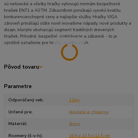
sú netoxické a všetky hračky vyhovujú normám bezpečnosti
hračiek EN71 a ASTM. Zákazníkom ponúkajú vysokú kvalitu,
konkurencieschopné ceny a najlepšie služby. Hračky VIGA
zároveň prinášajú stále nové inovatívne nápady, nové produkty a
dizajn, ktorými obohacujú segment tradičných drevených
hračiek. Prírodné, bezpečné, vzdelávacie a zábavné - to je
výstižné označenie pre hračky značky VIGA.
Pôvod tovaru
Parametre
Odporúčaný vek
12m+
Určené pre
dievčatá aj chlapcov
Materiál
drevo
Rozmery (š-v-h)
16,5 x 22,5 x 11,5 cm