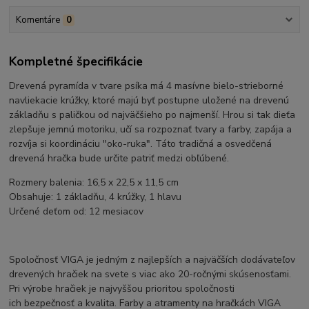
Komentáre
0
Kompletné špecifikácie
Drevená pyramída v tvare psíka má 4 masívne bielo-strieborné
navliekacie krúžky, ktoré majú byť postupne uložené na drevenú
základňu s paličkou od najväčšieho po najmenší. Hrou si tak dieťa
zlepšuje jemnú motoriku, učí sa rozpoznať tvary a farby, zapája a
rozvíja si koordináciu "oko-ruka". Táto tradičná a osvedčená
drevená hračka bude určite patriť medzi obľúbené.
Rozmery balenia: 16,5 x 22,5 x 11,5 cm
Obsahuje: 1 základňu, 4 krúžky, 1 hlavu
Určené deťom od: 12 mesiacov
Spoločnosť VIGA je jedným z najlepších a najväčších dodávateľov
drevených hračiek na svete s viac ako 20-ročnými skúsenosťami.
Pri výrobe hračiek je najvyššou prioritou spoločnosti
ich bezpečnosť a kvalita. Farby a atramenty na hračkách VIGA