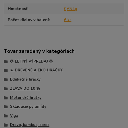
Hmotnosť
0,65 kg
Počet dielov v balení
6 ks
Tovar zaradený v kategóriách
🌻 LETNÝ VÝPREDAJ 🌻
► DREVENÉ A EKO HRAČKY
Edukačné hračky
ZĽAVA DO 10 %
Motorické hračky
Skladacie pyramídy
Viga
Drevo, bambus, korok