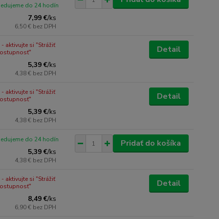
pedujeme do 24 hodín
7,99 €
/
ks
6,50 €
bez DPH
 aktivujte si "Strážiť
Detail
dostupnosť"
5,39 €
/
ks
4,38 €
bez DPH
 aktivujte si "Strážiť
Detail
dostupnosť"
5,39 €
/
ks
4,38 €
bez DPH
pedujeme do 24 hodín
Pridať do košíka
5,39 €
/
ks
4,38 €
bez DPH
 aktivujte si "Strážiť
Detail
dostupnosť"
8,49 €
/
ks
6,90 €
bez DPH