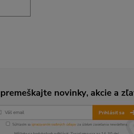
premeškajte novinky, akcie a zľa
Prihlásiť sa
Súhlasím so
spracovaním osobných údajov
za účelom zasielania newslettera.