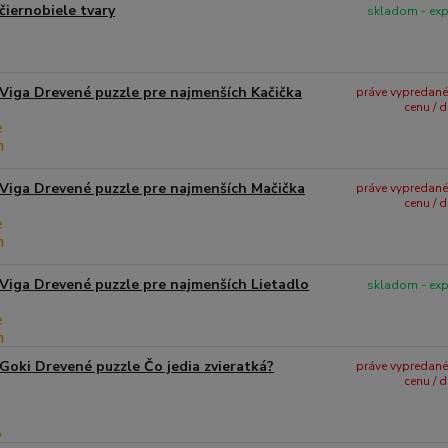
čiernobiele tvary
skladom - ex
Viga Drevené puzzle pre najmenších Kačička
práve vypredané -
cenu / 
Viga Drevené puzzle pre najmenších Mačička
práve vypredané -
cenu / 
Viga Drevené puzzle pre najmenších Lietadlo
skladom - ex
Goki Drevené puzzle Čo jedia zvieratká?
práve vypredané -
cenu / 