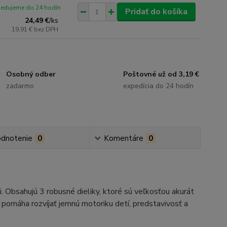
pedujeme do 24 hodín
Pridať do košíka
24,49 €
/
ks
19,91 €
bez DPH
Osobný odber
Poštovné už od 3,19 €
zadarmo
expedícia do 24 hodín
dnotenie
0
Komentáre
0
 Obsahujú 3 robusné dieliky, ktoré sú veľkosťou akurát
e pomáha rozvíjať jemnú motoriku detí, predstavivosť a