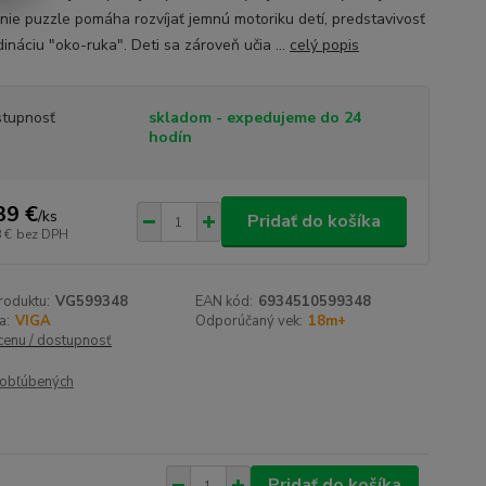
nie puzzle pomáha rozvíjať jemnú motoriku detí, predstavivosť
ináciu "oko-ruka". Deti sa zároveň učia ...
celý popis
tupnosť
skladom - expedujeme do 24
hodín
39 €
/
ks
Pridať do košíka
 €
bez DPH
roduktu:
VG599348
EAN kód:
6934510599348
a:
VIGA
Odporúčaný vek:
18m+
 cenu / dostupnosť
obľúbených
Pridať do košíka