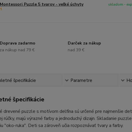
Montessori Puzzle 5 tvarov - veľké úchyty
skladom - ex
Doprava zadarmo
Darček za nákup
za nákup nad 79 €
nad 39 €
etné špecifikácie
Parametre
Ho
tné špecifikácie
 drevené puzzle s motívom delfína sú určené pre najmenšie deti.
j rúčky, majú výrazné farby a jednoduchý dizajn. Skladanie puzzl
iu "oko-ruka". Deti sa zároveň učia rozpoznávať tvary a farby.