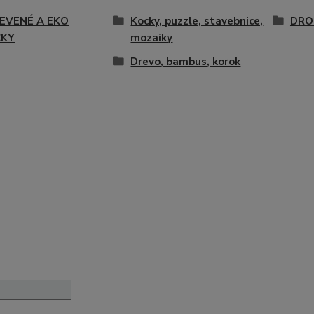
EVENÉ A EKO
Kocky, puzzle, stavebnice,
DRO
ČKY
mozaiky
Drevo, bambus, korok