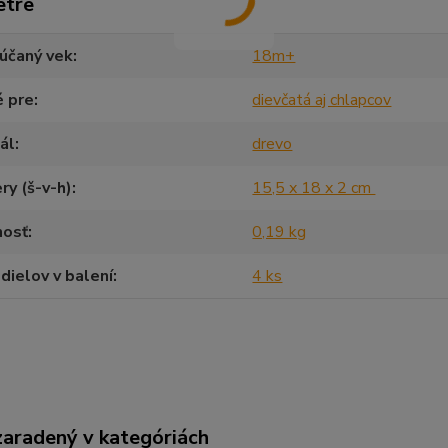
etre
účaný vek
18m+
é pre
dievčatá aj chlapcov
ál
drevo
y (š-v-h)
15,5 x 18 x 2 cm
osť
0,19 kg
dielov v balení
4 ks
zaradený v kategóriách