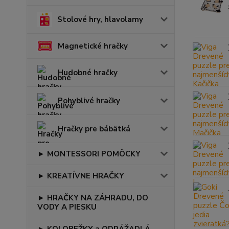
Stolové hry, hlavolamy
Magnetické hračky
Hudobné hračky
Pohyblivé hračky
Hračky pre bábätká
► MONTESSORI POMÔCKY
► KREATÍVNE HRAČKY
► HRAČKY NA ZÁHRADU, DO
VODY A PIESKU