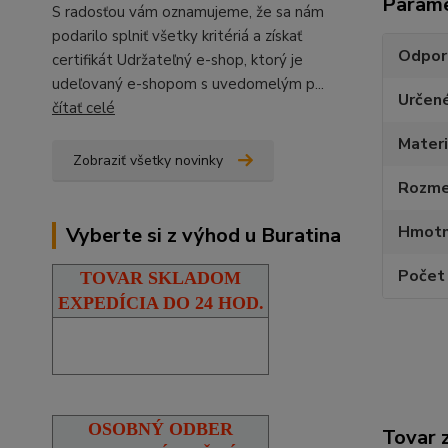
Param
S radosťou vám oznamujeme, že sa nám
podarilo splniť všetky kritériá a získať
Odpor
certifikát Udržateľný e-shop, ktorý je
udeľovaný e-shopom s uvedomelým p...
Určen
čítať celé
Materi
Zobraziť všetky novinky
Rozmer
Hmotn
Vyberte si z výhod u Buratina
Počet 
TOVAR SKLADOM
EXPEDÍCIA DO 24 HOD.
OSOBNÝ ODBER
Tovar 