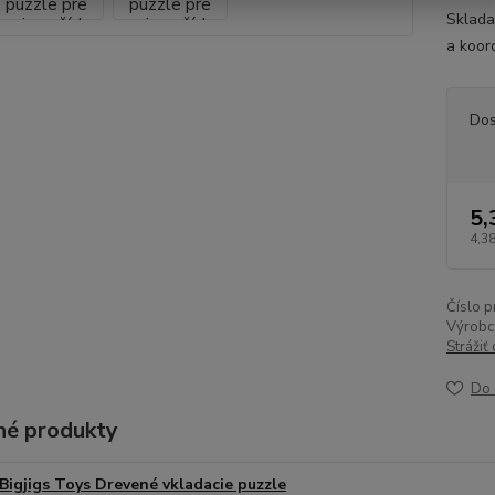
Sklada
a koord
Dos
5,
4,38
Číslo p
Výrobc
Strážiť
Do 
é produkty
Bigjigs Toys Drevené vkladacie puzzle