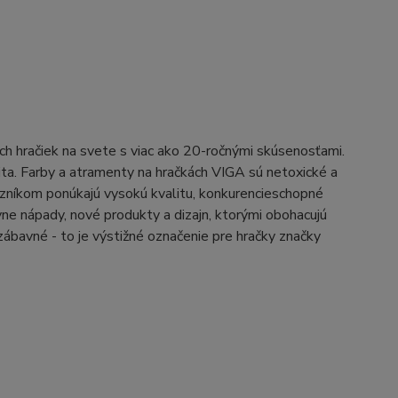
ch hračiek na svete s viac ako 20-ročnými skúsenosťami.
lita. Farby a atramenty na hračkách VIGA sú netoxické a
níkom ponúkajú vysokú kvalitu, konkurencieschopné
vne nápady, nové produkty a dizajn, ktorými obohacujú
zábavné - to je výstižné označenie pre hračky značky