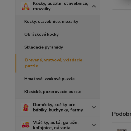
Kocky, puzzle, stavebnice,
mozaiky
Kocky, stavebnice, mozaiky
Obrázkové kocky
Skladacie pyramídy
Drevené, vrstvové, vkladacie
puzzle
Hmatové, zvukové puzzle
Klasické, pozorovacie puzzle
Domčeky, kočíky pre
bábiky, kuchynky, farmy
Podobn
Vláčiky, autá, garáže,
koľajnice, náradia