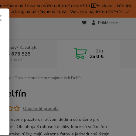
ezľavnený tovar si môže uplatniť okamžitú 5️⃣% zľavu s kódom:
é platia aj na už zľavnený tovar. Viac info nájdete 👉👉👉TU
KTY
Prihlásenie
e si rady? Zavolajte.
0
ks
 905 675 525
za
0 €
a, 9-18 hod.)
Viga Drevené puzzle pre najmenších Delfín
Delfín
Ohodnotiť produkt
ilé drevené puzzle s motívom delfína sú určené pre
šie deti. Obsahujú 3 robusné dieliky, ktoré sú veľkosťou
 do detskej rúčky, majú výrazné farby a jednoduchý dizajn.