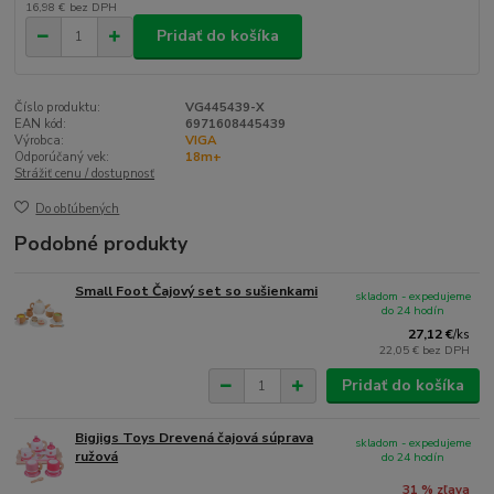
16,98 €
bez DPH
Pridať do košíka
Číslo produktu:
VG445439-X
EAN kód:
6971608445439
Výrobca:
VIGA
Odporúčaný vek:
18m+
Strážiť cenu / dostupnosť
Do obľúbených
Podobné produkty
Small Foot Čajový set so sušienkami
skladom - expedujeme
do 24 hodín
27,12 €
/
ks
22,05 €
bez DPH
Pridať do košíka
Bigjigs Toys Drevená čajová súprava
skladom - expedujeme
ružová
do 24 hodín
31 % zľava