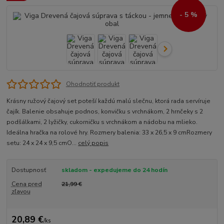
- 5 %
Ohodnotiť produkt
Krásny ružový čajový set poteší každú malú slečnu, ktorá rada servíruje
čajík. Balenie obsahuje podnos, konvičku s vrchnákom, 2 hrnčeky s 2
podšálkami, 2 lyžičky, cukorničku s vrchnákom a nádobu na mlieko.
Ideálna hračka na rolové hry. Rozmery balenia: 33 x 26,5 x 9 cmRozmery
setu: 24 x 24 x 9,5 cmO...
celý popis
Dostupnosť
skladom - expedujeme do 24 hodín
Cena pred
21,99 €
zľavou
20,89 €
/
ks