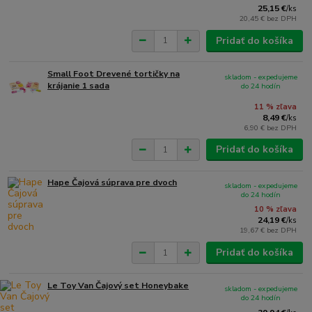
25,15 €
/
ks
20,45 €
bez DPH
Pridať do košíka
Small Foot Drevené tortičky na
skladom - expedujeme
krájanie 1 sada
do 24 hodín
11 % zľava
8,49 €
/
ks
6,90 €
bez DPH
Pridať do košíka
Hape Čajová súprava pre dvoch
skladom - expedujeme
do 24 hodín
10 % zľava
24,19 €
/
ks
19,67 €
bez DPH
Pridať do košíka
Le Toy Van Čajový set Honeybake
skladom - expedujeme
do 24 hodín