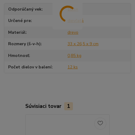
Odporúčaný vek
18m+
Určené pre
dievčatá
Materiál
drevo
Rozmery (š-v-h)
33 x 26,5 x 9 cm
Hmotnosť
0,85 kg
Počet dielov v balení
12 ks
Súvisiaci tovar
1