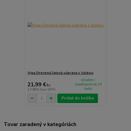
Viga Drevená čajová súprava s táckou
skladom -
21,99 €
expedujeme do 24
/
ks
hodín
17,88 €
bez DPH
Pridať do košíka
Tovar zaradený v kategóriách