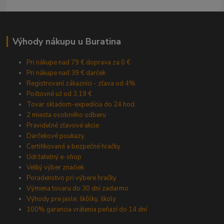
Výhody nákupu u Buratina
Pri nákupe nad 79 € doprava za 0 €
Pri nákupe nad 39 € darček
Registrovaní zákazníci - zľava od 4%
Poštovné už od 3,19 €
Tovar skladom-expedícia do 24 hod.
2 miesta osobného odberu
Pravidelné zľavové akcie
Darčekové poukazy
Certifikované a bezpečné hračky
Udržateľný e-shop
Veľký výber značiek
Poradenstvo pri výbere hračky
Výmena tovaru do 30 dní zadarmo
Výhody pre jasle, škôlky, školy
100% garancia vrátenia peňazí do 14 dní