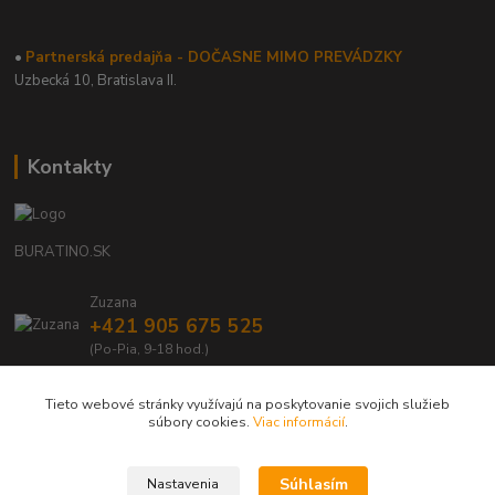
•
Partnerská predajňa - DOČASNE MIMO PREVÁDZKY
Uzbecká 10, Bratislava II.
Kontakty
BURATINO.SK
Zuzana
+421 905 675 525
(Po-Pia, 9-18 hod.)
info@buratino.sk
Tieto webové stránky využívajú na poskytovanie svojich služieb
súbory cookies.
Viac informácií
.
Súhlasím
Nastavenia