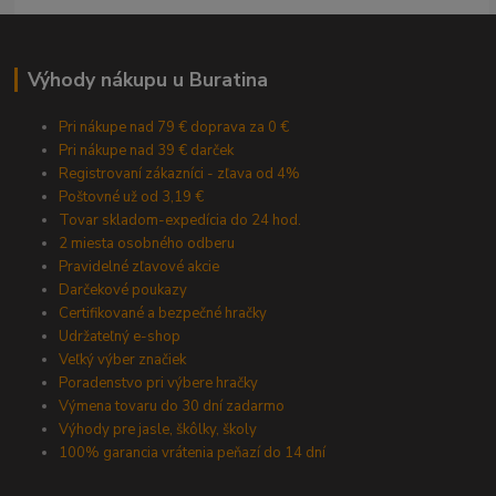
Výhody nákupu u Buratina
Pri nákupe nad 79 € doprava za 0 €
Pri nákupe nad 39 € darček
Registrovaní zákazníci - zľava od 4%
Poštovné už od 3,19 €
Tovar skladom-expedícia do 24 hod.
2 miesta osobného odberu
Pravidelné zľavové akcie
Darčekové poukazy
Certifikované a bezpečné hračky
Udržateľný e-shop
Veľký výber značiek
Poradenstvo pri výbere hračky
Výmena tovaru do 30 dní zadarmo
Výhody pre jasle, škôlky, školy
100% garancia vrátenia peňazí do 14 dní