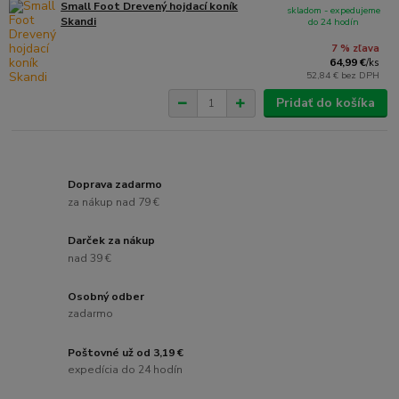
Small Foot Drevený hojdací koník
skladom - expedujeme
Skandi
do 24 hodín
7 % zľava
64,99 €
/
ks
52,84 €
bez DPH
Pridať do košíka
Doprava zadarmo
za nákup nad 79 €
Darček za nákup
nad 39 €
Osobný odber
zadarmo
Poštovné už od 3,19 €
expedícia do 24 hodín