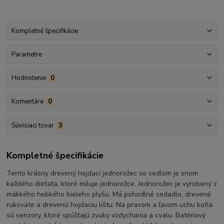
Kompletné špecifikácie
Parametre
Hodnotenie
0
Komentáre
0
Súvisiaci tovar
3
Kompletné špecifikácie
Tento krásny drevený hojdací jednorožec so sedlom je snom
každého dieťaťa, ktoré miluje jednorožce. Jednorožec je vyrobený z
mäkkého hebkého bieleho plyšu. Má pohodlné sedadlo, drevené
rukoväte a drevenú hojdaciu lištu. Na pravom a ľavom uchu koňa
sú senzory, ktoré spúšťajú zvuky vzdychania a cvalu. Batériový