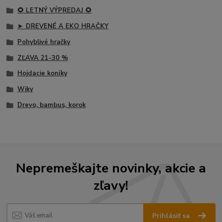
🌻 LETNÝ VÝPREDAJ 🌻
► DREVENÉ A EKO HRAČKY
Pohyblivé hračky
ZĽAVA 21-30 %
Hojdacie koníky
Wiky
Drevo, bambus, korok
Nepremeškajte novinky, akcie a
zľavy!
Prihlásiť sa