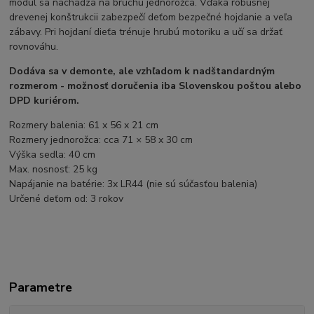
modul sa nachádza na bruchu jednorožca. Vďaka robusnej
drevenej konštrukcii zabezpečí deťom bezpečné hojdanie a veľa
zábavy. Pri hojdaní dieťa trénuje hrubú motoriku a učí sa držať
rovnováhu.
Dodáva sa v demonte, ale vzhľadom k nadštandardným
rozmerom - možnosť doručenia iba Slovenskou poštou alebo
DPD kuriérom.
Rozmery balenia: 61 x 56 x 21 cm
Rozmery jednorožca: cca 71 × 58 x 30 cm
Výška sedla: 40 cm
Max. nosnosť: 25 kg
Napájanie na batérie: 3x LR44 (nie sú súčasťou balenia)
Určené deťom od: 3 rokov
Parametre