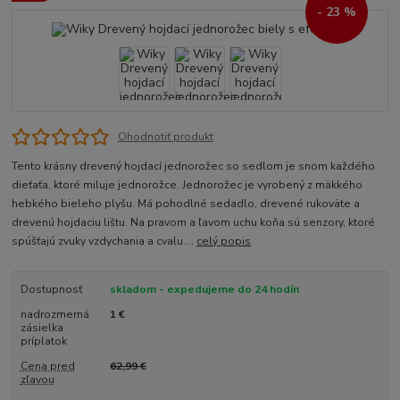
- 23 %
Ohodnotiť produkt
Tento krásny drevený hojdací jednorožec so sedlom je snom každého
dieťaťa, ktoré miluje jednorožce. Jednorožec je vyrobený z mäkkého
hebkého bieleho plyšu. Má pohodlné sedadlo, drevené rukoväte a
drevenú hojdaciu lištu. Na pravom a ľavom uchu koňa sú senzory, ktoré
spúšťajú zvuky vzdychania a cvalu....
celý popis
Dostupnosť
skladom - expedujeme do 24 hodín
nadrozmerná
1 €
zásielka
príplatok
Cena pred
62,99 €
zľavou