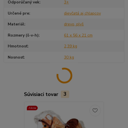
Odporúčaný vek
3+
Určené pre
dievčatá aj chlapcov
Materiál
drevo, plyš
Rozmery (š-v-h)
61 x 56 x 21 cm
Hmotnosť
2,39 kg
Nosnosť
30 kg
Súvisiaci tovar
3
Akcia
TOP produkt
Akcia