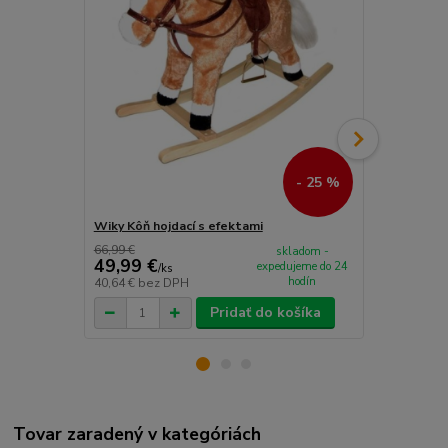
- 25 %
Wiky Kôň hojdací s efektami
Woody Dreve
66,99 €
31,99 €
skladom -
49,99 €
29,99 €
expedujeme do 24
/
ks
/
k
hodín
40,64 €
bez DPH
24,38 €
bez 
Pridať do košíka
Tovar zaradený v kategóriách