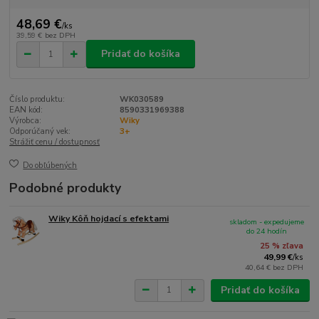
48,69 €
/
ks
39,59 €
bez DPH
Pridať do košíka
Číslo produktu:
WK030589
EAN kód:
8590331969388
Výrobca:
Wiky
Odporúčaný vek:
3+
Strážiť cenu / dostupnosť
Do obľúbených
Podobné produkty
Wiky Kôň hojdací s efektami
skladom - expedujeme
do 24 hodín
25 % zľava
49,99 €
/
ks
40,64 €
bez DPH
Pridať do košíka