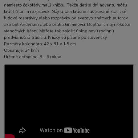
namiesto čokolády malú knižku. Takže deti si dni adventu môžu
krátiť čítaním rozprávok. Nájdu tam krásne ilustrované klasické
ľudové rozprávky alebo rozprávky od svetovo známych autorov
ako bol Andersen alebo bratia Grimmovci. Dopĺňa ich aj niekoľko
vianočných básní. Môžete tak založiť úplne novú rodinnú
predvianočnú tradíciu. Knižky sú písané po slovensky.
Rozmery kalendára: 42 x 31 x 1,5 cm
Obsahuje: 24 kníh
Určené deťom od: 3 - 6 rokov