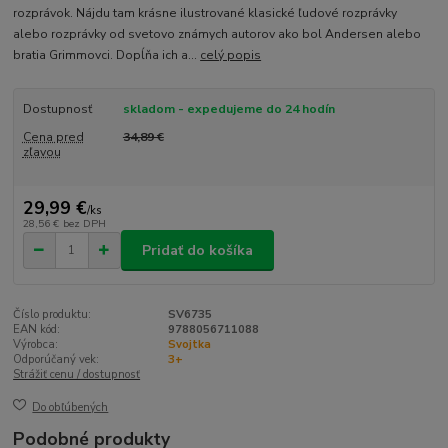
rozprávok. Nájdu tam krásne ilustrované klasické ľudové rozprávky
alebo rozprávky od svetovo známych autorov ako bol Andersen alebo
bratia Grimmovci. Dopĺňa ich a...
celý popis
Dostupnosť
skladom - expedujeme do 24 hodín
Cena pred
34,89 €
zľavou
29,99 €
/
ks
28,56 €
bez DPH
Pridať do košíka
Číslo produktu:
SV6735
EAN kód:
9788056711088
Výrobca:
Svojtka
Odporúčaný vek:
3+
Strážiť cenu / dostupnosť
Do obľúbených
Podobné produkty