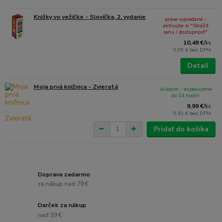
Knižky vo vežičke - Slovíčka, 2. vydanie
práve vypredané -
aktivujte si "Strážiť
cenu / dostupnosť"
10,49 €
/
ks
9,99 €
bez DPH
Detail
Moja prvá knižnica - Zvieratá
skladom - expedujeme
do 24 hodín
9,99 €
/
ks
9,51 €
bez DPH
Pridať do košíka
Doprava zadarmo
za nákup nad 79 €
Darček za nákup
nad 39 €