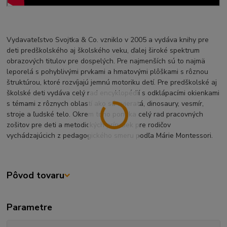
Vydavateľstvo Svojtka & Co. vzniklo v 2005 a vydáva knihy pre
deti predškolského aj školského veku, ďalej široké spektrum
obrazových titulov pre dospelých. Pre najmenších sú to najmä
leporelá s pohyblivými prvkami a hmatovými plôškami s rôznou
štruktúrou, ktoré rozvíjajú jemnú motoriku detí. Pre predškolské aj
školské deti vydáva celý rad encyklopédií s odklápacími okienkami
s témami z rôznych oblastí ako sú zvieratá, dinosaury, vesmír,
stroje a ľudské telo. Okrem toho ponúka celý rad pracovných
zošitov pre deti a metodických príručiek pre rodičov
vychádzajúcich z pedagogického smeru podľa Márie Montessori.
Pôvod tovaru
Parametre