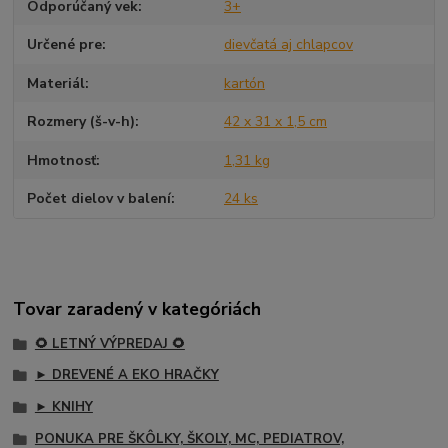
Odporúčaný vek
3+
Určené pre
dievčatá aj chlapcov
Materiál
kartón
Rozmery (š-v-h)
42 x 31 x 1,5 cm
Hmotnosť
1,31 kg
Počet dielov v balení
24 ks
Tovar zaradený v kategóriách
🌻 LETNÝ VÝPREDAJ 🌻
► DREVENÉ A EKO HRAČKY
► KNIHY
PONUKA PRE ŠKÔLKY, ŠKOLY, MC, PEDIATROV,