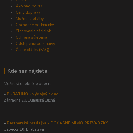
O nás
Ako nakupovať
Ceny dopravy
Možnosti platby
Obchodné podmienky
Sledovanie zásielok
Ochrana súkromia
Odstúpenie od zmluvy
Časté otázky (FAQ)
Kde nás nájdete
Možnosť osobného odberu:
•
BURATINO - výdajný sklad
Záhradná 20,
Dunajská Lužná
•
Partnerská predajňa - DOČASNE MIMO PREVÁDZKY
Uzbecká 10, Bratislava II.